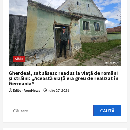
Sibiu
Gherdeal, sat săsesc readus la viață de români
și străini: „Această viață era greu de realizat în
Germania”
Editor RomNews
iulie 27, 2026
Caută
după: