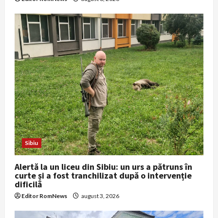
Sibiu
Alertă la un liceu din Sibiu: un urs a pătruns în
curte și a fost tranchilizat după o intervenție
dificilă
Editor RomNews
august 3, 2026