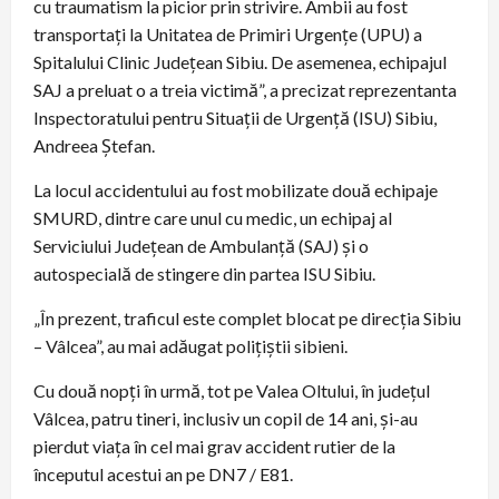
cu traumatism la picior prin strivire. Ambii au fost
transportați la Unitatea de Primiri Urgențe (UPU) a
Spitalului Clinic Județean Sibiu. De asemenea, echipajul
SAJ a preluat o a treia victimă”, a precizat reprezentanta
Inspectoratului pentru Situații de Urgență (ISU) Sibiu,
Andreea Ștefan.
La locul accidentului au fost mobilizate două echipaje
SMURD, dintre care unul cu medic, un echipaj al
Serviciului Județean de Ambulanță (SAJ) și o
autospecială de stingere din partea ISU Sibiu.
„În prezent, traficul este complet blocat pe direcția Sibiu
– Vâlcea”, au mai adăugat polițiștii sibieni.
Cu două nopți în urmă, tot pe Valea Oltului, în județul
Vâlcea, patru tineri, inclusiv un copil de 14 ani, și-au
pierdut viața în cel mai grav accident rutier de la
începutul acestui an pe DN7 / E81.