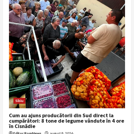
t
i
o
n
Sibiu
Cum au ajuns producătorii din Sud direct la
cumpărători: 8 tone de legume vândute în 4 ore
în Cisnădie
Editor RomNews
august 8, 2026