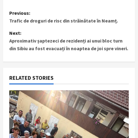
P
Previous:
Trafic de droguri de risc din străinătate în Neamţ.
o
Next:
s
Aproximativ șaptezeci de rezidenți ai unui bloc turn
t
din Sibiu au fost evacuați în noaptea de joi spre vineri.
n
a
RELATED STORIES
v
i
g
a