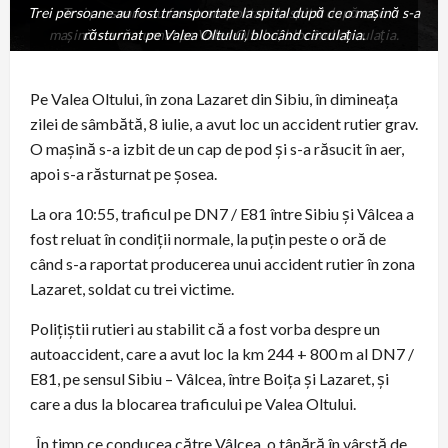
Trei persoane au fost transportate la spital după ce o mașină s-a
Trei persoane au fost transportate la spital după ce o
mașină s-a răsturnat pe Valea Oltului, blocând circulația.
răsturnat pe Valea Oltului, blocând circulația.
Pe Valea Oltului, în zona Lazaret din Sibiu, în dimineața
zilei de sâmbătă, 8 iulie, a avut loc un accident rutier grav.
O mașină s-a izbit de un cap de pod și s-a răsucit în aer,
apoi s-a răsturnat pe șosea.
La ora 10:55, traficul pe DN7 / E81 între Sibiu și Vâlcea a
fost reluat în condiții normale, la puțin peste o oră de
când s-a raportat producerea unui accident rutier în zona
Lazaret, soldat cu trei victime.
Polițiștii rutieri au stabilit că a fost vorba despre un
autoaccident, care a avut loc la km 244 + 800 m al DN7 /
E81, pe sensul Sibiu – Vâlcea, între Boița și Lazaret, și
care a dus la blocarea traficului pe Valea Oltului.
„În timp ce conducea către Vâlcea, o tânără în vârstă de