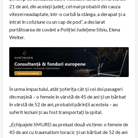
21 de ani, din același județ, cel mai probabil din cauza
vitezei neadaptate, într-o curbă la stânga, a derapat și a
intrat în coliziune cu un cap de pod”, a declarat
purtătoarea de cuvânt a Poliției Județene Sibiu, Elena
Welter.
În urma impactului, atât șoferița cât și cei doi pasageri
din mașină – o femeie în vârstă de 45 de ani și un bărbat
în vârstă de 52 de ani, probabil părinții acesteia – au
suferit leziuni și au fost transportați la spital.
„Echipajele SMURD au preluat două victime: o femeie de
45 de ani cu traumatism toracic și un bărbat de 52 de ani