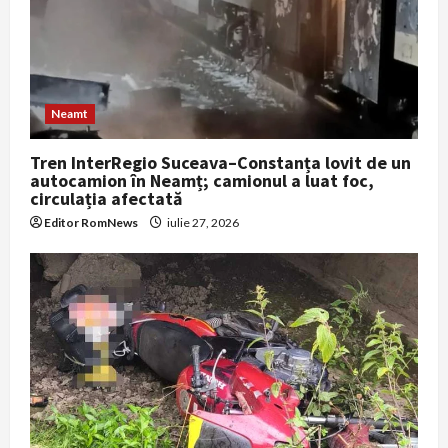
Neamt
Tren InterRegio Suceava–Constanța lovit de un
autocamion în Neamț; camionul a luat foc,
circulația afectată
Editor RomNews
iulie 27, 2026