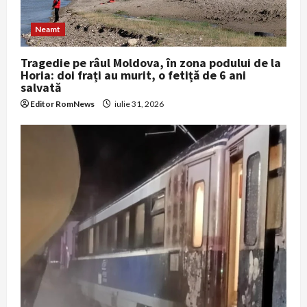
o
Neamt
n
Tragedie pe râul Moldova, în zona podului de la
Horia: doi frați au murit, o fetiță de 6 ani
salvată
Editor RomNews
iulie 31, 2026