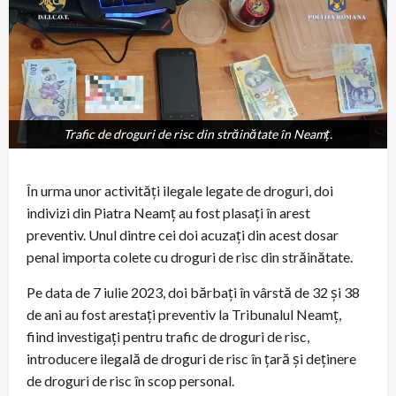
Trafic de droguri de risc din străinătate în Neamţ.
Trafic de droguri de risc din străinătate în Neamţ.
În urma unor activități ilegale legate de droguri, doi
indivizi din Piatra Neamț au fost plasați în arest
preventiv. Unul dintre cei doi acuzați din acest dosar
penal importa colete cu droguri de risc din străinătate.
Pe data de 7 iulie 2023, doi bărbați în vârstă de 32 și 38
de ani au fost arestați preventiv la Tribunalul Neamț,
fiind investigați pentru trafic de droguri de risc,
introducere ilegală de droguri de risc în țară și deținere
de droguri de risc în scop personal.