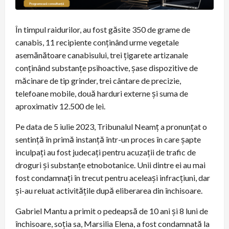
În timpul raidurilor, au fost găsite 350 de grame de
canabis, 11 recipiente conținând urme vegetale
asemănătoare canabisului, trei țigarete artizanale
conținând substanțe psihoactive, șase dispozitive de
măcinare de tip grinder, trei cântare de precizie,
telefoane mobile, două harduri externe și suma de
aproximativ 12.500 de lei.
Pe data de 5 iulie 2023, Tribunalul Neamț a pronunțat o
sentință în primă instanță într-un proces în care șapte
inculpați au fost judecați pentru acuzații de trafic de
droguri și substanțe etnobotanice. Unii dintre ei au mai
fost condamnați în trecut pentru aceleași infracțiuni, dar
și-au reluat activitățile după eliberarea din închisoare.
Gabriel Mantu a primit o pedeapsă de 10 ani și 8 luni de
închisoare, soția sa, Marsilia Elena, a fost condamnată la