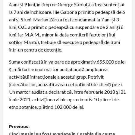
4 ani și 9 luni, în timp ce George Săbiuță a fost sentențiat
la 7 ani de închisoare. Ilie Gabor a primit o pedeapsă de 6
ani și 9 luni, Marian Zâru a fost condamnat la 7 ani și 3
luni, O.C. a primit o pedeapsă cu suspendare de 2 ani și 6
luni, iar M.A.M., minor la data comiterii faptelor (fiul
soților Mantu), trebuie să execute o pedeapsă de 3 ani
într-un centru de detenție.
Suma confiscată în valoare de aproximativ 655.000 de lei
și mărturiile unui martor audiat arată amploarea
activității infracționale a acestui grup. Potrivit
judecătorilor, acuzații aveau cel puțin 50 de clienți pe zi.
Un martor audiat a declarat că, între februarie 2018 și 21
iunie 2021, achiziționa zilnic aproximativ 10 plicuri de
etnobotanice, plătind 102.000 de lei.
P
Previous:
Cinci mașini au fost avariate în Corabia din cauza