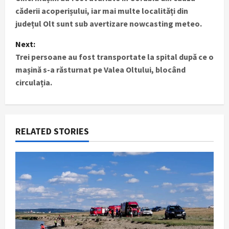
o
căderii acoperișului, iar mai multe localități din
s
județul Olt sunt sub avertizare nowcasting meteo.
t
Next:
Trei persoane au fost transportate la spital după ce o
n
mașină s-a răsturnat pe Valea Oltului, blocând
circulația.
a
v
i
RELATED STORIES
g
a
t
i