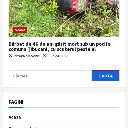
Neamt
Bărbat de 46 de ani găsit mort sub un pod în
comuna Țibucani, cu scuterul peste el
Editor RomNews
iulie 24, 2026
Caută
după:
PAGINI
Acasa