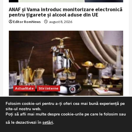
ANAF și Vama introduc monitorizare electronică
pentru țigarete și alcool aduse din UE
Editor RomNews
august 8, 2026
Actualitate
Stiri interne
A doua barjă scufundată controlat pe Brațul
Folosim cookie-uri pentru a-ți oferi cea mai bună experiență pe
Bala pentru a redirecționa debitul Dunării către
site-ul nostru web.
Cernavodă
Poți să afli mai multe despre cookie-urile pe care le folosim sau
Editor RomNews
august 8, 2026
să le dezactivezi în
setări
.