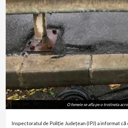
O femeie se afla pe o trotineta acro
O femeie se afla pe o trotineta acro
Inspectoratul de Poliţie Judeţean (IPJ) a informat că 