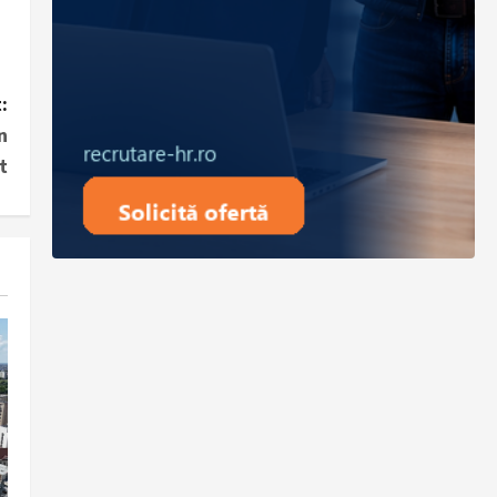
:
n
t