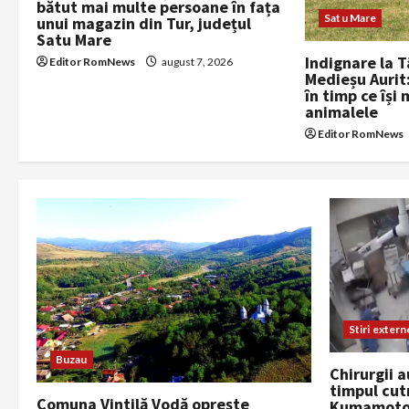
bătut mai multe persoane în fața
a
Satu Mare
unui magazin din Tur, județul
Satu Mare
t
Indignare la T
Editor RomNews
august 7, 2026
Medieșu Aurit:
în timp ce își
i
animalele
o
Editor RomNews
n
Stiri extern
Buzau
Chirurgii a
timpul cut
Comuna Vintilă Vodă oprește
Kumamoto: 