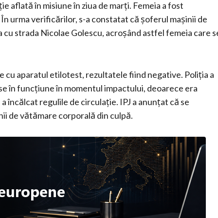
ie aflată în misiune în ziua de marţi. Femeia a fost
. În urma verificărilor, s-a constatat că şoferul maşinii de
cţia cu strada Nicolae Golescu, acroşând astfel femeia care s
cu aparatul etilotest, rezultatele fiind negative. Poliţia a
se în funcţiune în momentul impactului, deoarece era
a încălcat regulile de circulaţie. IPJ a anunţat că se
unii de vătămare corporală din culpă.