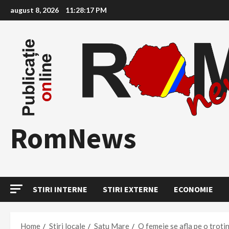
Skip
august 8, 2026
11:28:18 PM
to
content
RomNews
STIRI INTERNE
STIRI EXTERNE
ECONOMIE
Home
Stiri locale
Satu Mare
O femeie se afla pe o trotin