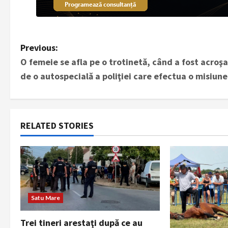
P
Previous:
O femeie se afla pe o trotinetă, când a fost acroş
o
de o autospecială a poliţiei care efectua o misiune
s
t
RELATED STORIES
n
a
v
i
Satu Mare
g
Trei tineri arestaţi după ce au