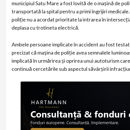
municipiul Satu Mare a fost lovită de o maşină de poliţ
transportată la spital pentru a primi îngrijiri medicale
poliţie nu a acordat prioritate la intrarea în interse
deplasa cu trotineta electrică.
Ambele persoane implicate în accident au fost testate 
precizat că maşina de poliţie avea semnalele luminoa
implicată în urmărirea şi oprirea unui autoturism care 
continuă cercetările sub aspectul săvârşirii infracţi