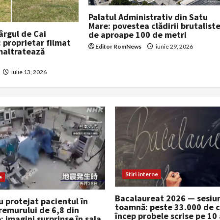
Palatul Administrativ din Satu
Mare: povestea clădirii brutalist
ârgul de Cai
de aproape 100 de metri
 proprietar filmat
Editor RomNews
iunie 29, 2026
 maltratează
iulie 13, 2026
Stiri interne
e
Bacalaureat 2026 — sesiu
u protejat pacientul în
toamnă: peste 33.000 de 
remurului de 6,8 din
încep probele scrise pe 10
imagini surprinse în sala