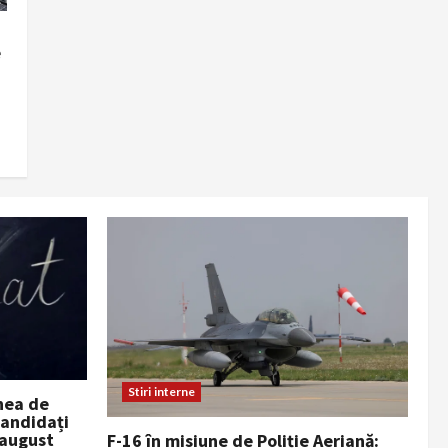
e
Stiri interne
nea de
candidați
 august
F-16 în misiune de Poliție Aeriană: