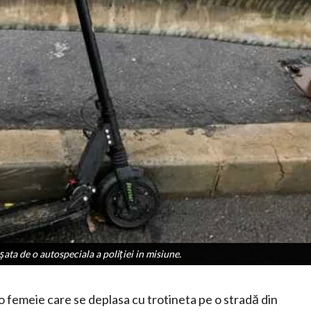
şata de o autospeciala a poliţiei in misiune.
şata de o autospeciala a poliţiei in misiune.
o femeie care se deplasa cu trotineta pe o stradă din