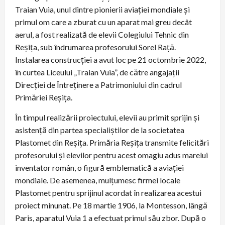
Traian Vuia, unul dintre pionierii aviației mondiale și
primul om care a zburat cu un aparat mai greu decât
aerul, a fost realizată de elevii Colegiului Tehnic din
Reșița, sub îndrumarea profesorului Sorel Rață.
Instalarea construcției a avut loc pe 21 octombrie 2022,
în curtea Liceului „Traian Vuia”, de către angajații
Direcției de Întreținere a Patrimoniului din cadrul
Primăriei Reșița.
În timpul realizării proiectului, elevii au primit sprijin și
asistență din partea specialiștilor de la societatea
Plastomet din Reșița. Primăria Reșița transmite felicitări
profesorului și elevilor pentru acest omagiu adus marelui
inventator român, o figură emblematică a aviației
mondiale. De asemenea, mulțumesc firmei locale
Plastomet pentru sprijinul acordat în realizarea acestui
proiect minunat. Pe 18 martie 1906, la Montesson, lângă
Paris, aparatul Vuia 1 a efectuat primul său zbor. După o