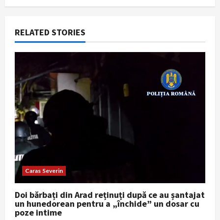
a
RELATED STORIES
v
i
g
a
t
i
o
Caras Severin
n
Doi bărbați din Arad reținuți după ce au șantajat
un hunedorean pentru a „închide” un dosar cu
poze intime