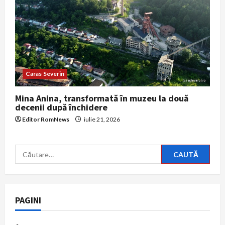
Caras Severin
Mina Anina, transformată în muzeu la două
decenii după închidere
Editor RomNews
iulie 21, 2026
Caută
după:
PAGINI