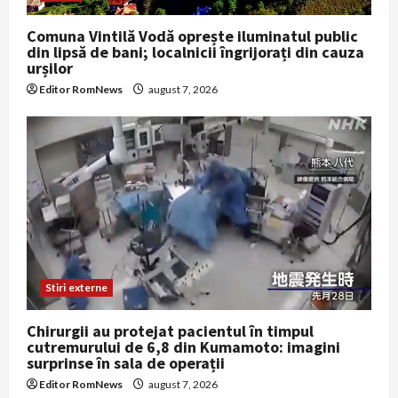
Comuna Vintilă Vodă oprește iluminatul public
din lipsă de bani; localnicii îngrijorați din cauza
urșilor
Editor RomNews
august 7, 2026
Stiri externe
Chirurgii au protejat pacientul în timpul
cutremurului de 6,8 din Kumamoto: imagini
surprinse în sala de operații
Editor RomNews
august 7, 2026