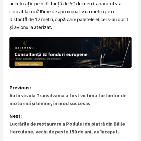
accelerație pe o distanță de 50 de metri, aparatul s-a
ridicat la o înălțime de aproximativ un metru pe o
distanță de 12 metri, după care paletele elicei s-au oprit
și avionul a aterizat.
P
Previous:
Autostrada Transilvania a fost victima furturilor de
o
motorină și lemne, în mod succesiv.
s
Next:
t
Lucrările de restaurare a Podului de piatră din Băile
Herculane, vechi de peste 150 de ani, au început.
n