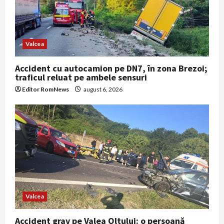
o
n
Valcea
Accident cu autocamion pe DN7, în zona Brezoi;
traficul reluat pe ambele sensuri
Editor RomNews
august 6, 2026
Valcea
Accident grav pe Valea Oltului: o persoană