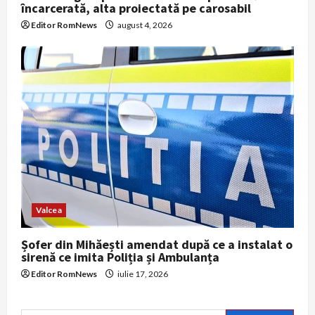
încarcerată, alta proiectată pe carosabil
Editor RomNews
august 4, 2026
Valcea
Șofer din Mihăești amendat după ce a instalat o
sirenă ce imita Poliția și Ambulanța
Editor RomNews
iulie 17, 2026