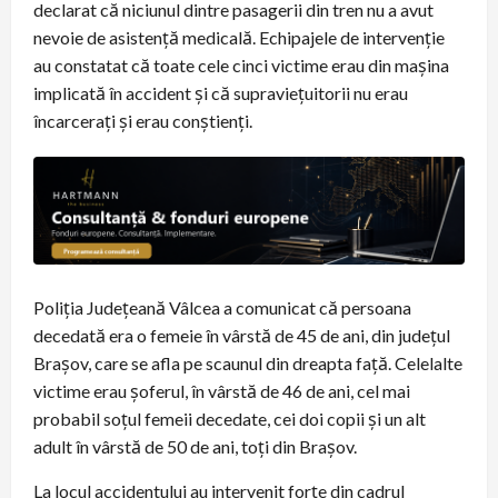
declarat că niciunul dintre pasagerii din tren nu a avut
nevoie de asistență medicală. Echipajele de intervenție
au constatat că toate cele cinci victime erau din mașina
implicată în accident și că supraviețuitorii nu erau
încarcerați și erau conștienți.
Poliția Județeană Vâlcea a comunicat că persoana
decedată era o femeie în vârstă de 45 de ani, din județul
Brașov, care se afla pe scaunul din dreapta față. Celelalte
victime erau șoferul, în vârstă de 46 de ani, cel mai
probabil soțul femeii decedate, cei doi copii și un alt
adult în vârstă de 50 de ani, toți din Brașov.
La locul accidentului au intervenit forțe din cadrul