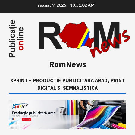
Skip
august 9, 2026
10:51:03 AM
to
content
RomNews
XPRINT – PRODUCTIE PUBLICITARA ARAD, PRINT
DIGITAL SI SEMNALISTICA