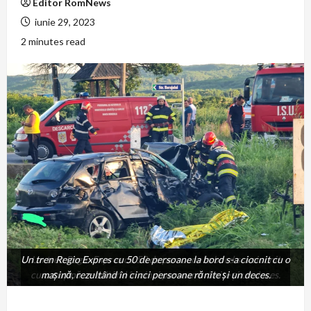
Editor RomNews
iunie 29, 2023
2 minutes read
Un tren Regio Expres cu 50 de persoane la bord s-a ciocnit cu o
Un tren Regio Expres cu 50 de persoane la bord s-a ciocnit
cu o mașină, rezultând în cinci persoane rănite și un deces.
mașină, rezultând în cinci persoane rănite și un deces.