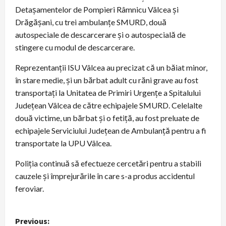
Detașamentelor de Pompieri Râmnicu Vâlcea și
Drăgășani, cu trei ambulanțe SMURD, două
autospeciale de descarcerare și o autospecială de
stingere cu modul de descarcerare.
Reprezentanții ISU Vâlcea au precizat că un băiat minor,
în stare medie, și un bărbat adult cu răni grave au fost
transportați la Unitatea de Primiri Urgențe a Spitalului
Județean Vâlcea de către echipajele SMURD. Celelalte
două victime, un bărbat și o fetiță, au fost preluate de
echipajele Serviciului Județean de Ambulanță pentru a fi
transportate la UPU Vâlcea.
Poliția continuă să efectueze cercetări pentru a stabili
cauzele și împrejurările în care s-a produs accidentul
feroviar.
P
Previous: