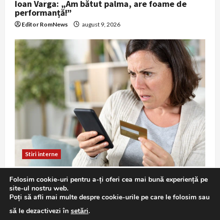
Ioan Varga: „Am bătut palma, are foame de
performanță!”
Editor RomNews
august 9, 2026
Stiri interne
Poliția avertizează: escrocheria „vishing” se
Folosim cookie-uri pentru a-ți oferi cea mai bună experiență pe
înmulțește — cum îți pot fi golite conturile prin
site-ul nostru web.
apeluri false
Poți să afli mai multe despre cookie-urile pe care le folosim sau
Editor RomNews
august 9, 2026
să le dezactivezi în
setări
.