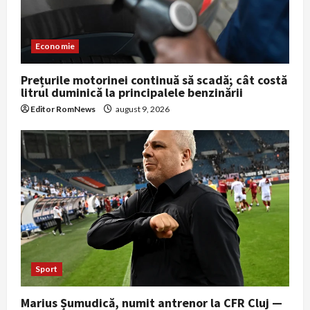
Economie
Prețurile motorinei continuă să scadă; cât costă
litrul duminică la principalele benzinării
Editor RomNews
august 9, 2026
Sport
Marius Șumudică, numit antrenor la CFR Cluj —