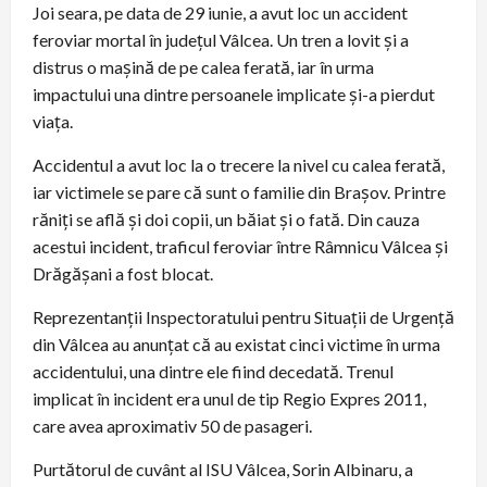
Joi seara, pe data de 29 iunie, a avut loc un accident
feroviar mortal în județul Vâlcea. Un tren a lovit și a
distrus o mașină de pe calea ferată, iar în urma
impactului una dintre persoanele implicate și-a pierdut
viața.
Accidentul a avut loc la o trecere la nivel cu calea ferată,
iar victimele se pare că sunt o familie din Brașov. Printre
răniți se află și doi copii, un băiat și o fată. Din cauza
acestui incident, traficul feroviar între Râmnicu Vâlcea și
Drăgășani a fost blocat.
Reprezentanții Inspectoratului pentru Situații de Urgență
din Vâlcea au anunțat că au existat cinci victime în urma
accidentului, una dintre ele fiind decedată. Trenul
implicat în incident era unul de tip Regio Expres 2011,
care avea aproximativ 50 de pasageri.
Purtătorul de cuvânt al ISU Vâlcea, Sorin Albinaru, a