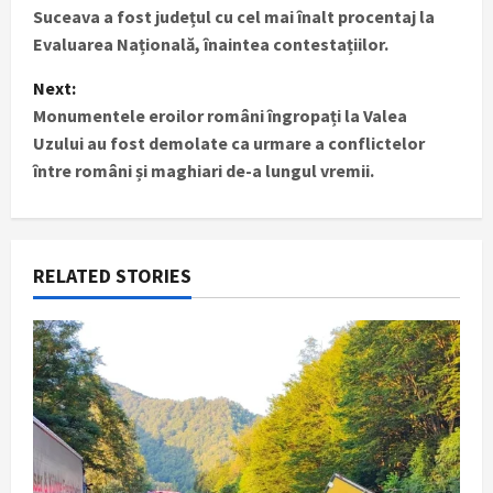
Suceava a fost județul cu cel mai înalt procentaj la
o
Evaluarea Națională, înaintea contestațiilor.
s
Next:
t
Monumentele eroilor români îngropați la Valea
Uzului au fost demolate ca urmare a conflictelor
n
între români și maghiari de-a lungul vremii.
a
v
RELATED STORIES
i
g
a
t
i