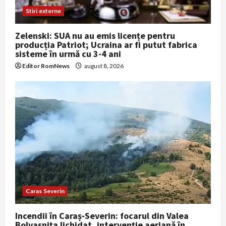
Stiri externe
Zelenski: SUA nu au emis licențe pentru
producția Patriot; Ucraina ar fi putut fabrica
sisteme în urmă cu 3-4 ani
Editor RomNews
august 8, 2026
Caras Severin
Incendii în Caraș‑Severin: focarul din Valea
Bolvașnița lichidat, intervenție aeriană în