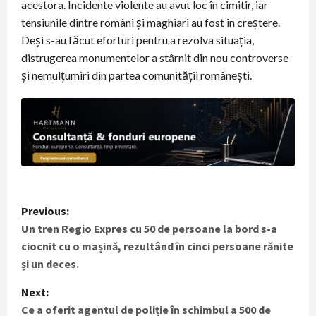
acestora. Incidente violente au avut loc în cimitir, iar
tensiunile dintre români și maghiari au fost în creștere.
Deși s-au făcut eforturi pentru a rezolva situația,
distrugerea monumentelor a stârnit din nou controverse
și nemulțumiri din partea comunității românești.
P
Previous:
Un tren Regio Expres cu 50 de persoane la bord s-a
o
ciocnit cu o mașină, rezultând în cinci persoane rănite
s
și un deces.
t
Next:
Ce a oferit agentul de poliție în schimbul a 500 de