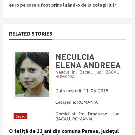
n
euro pe care a fost prins luând-o de la colegii lui?
a
v
RELATED STORIES
i
g
a
t
i
o
n
Bacau
O fetiță de 11 ani din comuna Parava, județul