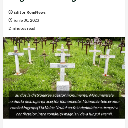
Editor RomNews
iunie 30, 2023
2 minutes read
au dus la distrugerea acestor monumente. Monumentele
au dus la distrugerea acestor monumente. Monumentele eroilor
eroilor români îngropați la Valea Uzului au fost demolate ca
români îngropați la Valea Uzului au fost demolate ca urmare a
urmare a conflictelor între români și maghiari de-a lungul
conflictelor între români și maghiari de-a lungul vremii.
vremii.