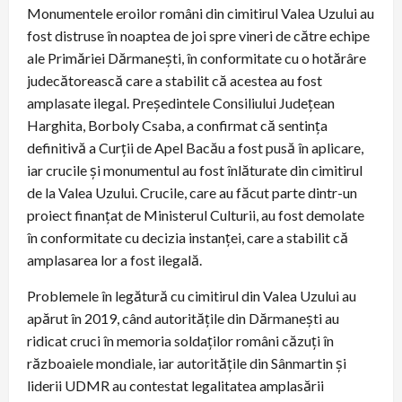
Monumentele eroilor români din cimitirul Valea Uzului au
fost distruse în noaptea de joi spre vineri de către echipe
ale Primăriei Dărmanești, în conformitate cu o hotărâre
judecătorească care a stabilit că acestea au fost
amplasate ilegal. Președintele Consiliului Județean
Harghita, Borboly Csaba, a confirmat că sentința
definitivă a Curții de Apel Bacău a fost pusă în aplicare,
iar crucile și monumentul au fost înlăturate din cimitirul
de la Valea Uzului. Crucile, care au făcut parte dintr-un
proiect finanțat de Ministerul Culturii, au fost demolate
în conformitate cu decizia instanței, care a stabilit că
amplasarea lor a fost ilegală.
Problemele în legătură cu cimitirul din Valea Uzului au
apărut în 2019, când autoritățile din Dărmanești au
ridicat cruci în memoria soldaților români căzuți în
războaiele mondiale, iar autoritățile din Sânmartin și
liderii UDMR au contestat legalitatea amplasării