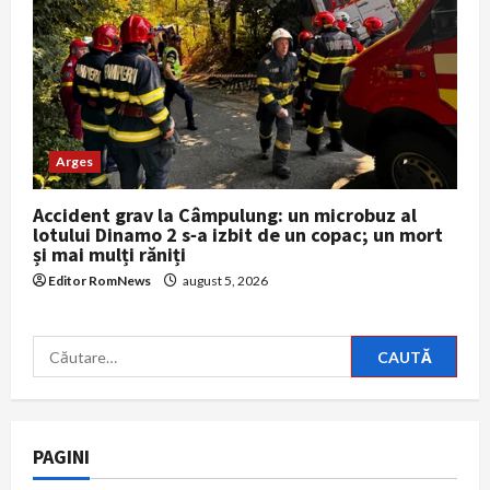
Arges
Accident grav la Câmpulung: un microbuz al
lotului Dinamo 2 s‑a izbit de un copac; un mort
și mai mulți răniți
Editor RomNews
august 5, 2026
Caută
după:
PAGINI