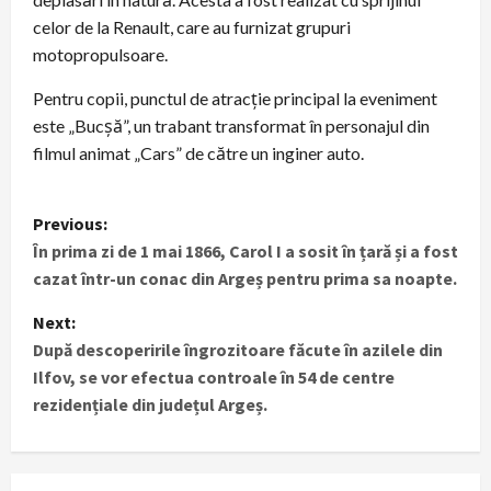
celor de la Renault, care au furnizat grupuri
motopropulsoare.
Pentru copii, punctul de atracție principal la eveniment
este „Bucșă”, un trabant transformat în personajul din
filmul animat „Cars” de către un inginer auto.
P
Previous:
În prima zi de 1 mai 1866, Carol I a sosit în țară și a fost
o
cazat într-un conac din Argeș pentru prima sa noapte.
s
Next:
t
După descoperirile îngrozitoare făcute în azilele din
Ilfov, se vor efectua controale în 54 de centre
n
rezidențiale din județul Argeș.
a