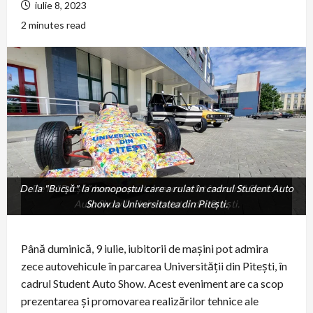
iulie 8, 2023
2 minutes read
De la "Bucșă" la monopostul care a rulat în cadrul Student Auto
De la "Bucșă" la monopostul care a rulat în cadrul Student
Auto Show la Universitatea din Pitești.
Show la Universitatea din Pitești.
Până duminică, 9 iulie, iubitorii de mașini pot admira
zece autovehicule în parcarea Universității din Pitești, în
cadrul Student Auto Show. Acest eveniment are ca scop
prezentarea și promovarea realizărilor tehnice ale