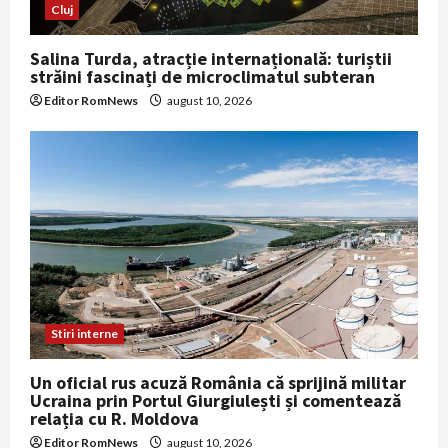
Cluj
Salina Turda, atracție internațională: turiștii
străini fascinați de microclimatul subteran
Editor RomNews
august 10, 2026
Stiri interne
Un oficial rus acuză România că sprijină militar
Ucraina prin Portul Giurgiulești și comentează
relația cu R. Moldova
Editor RomNews
august 10, 2026