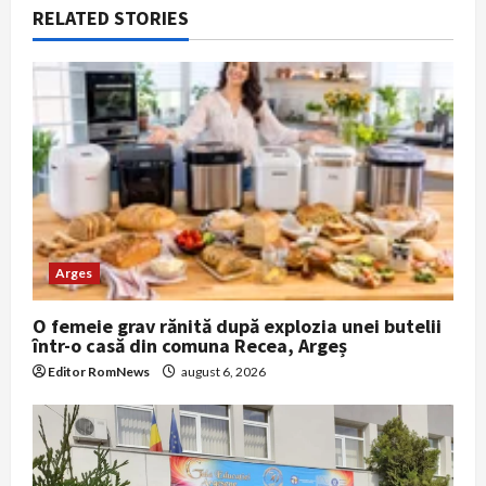
v
RELATED STORIES
i
g
a
t
i
o
Arges
n
O femeie grav rănită după explozia unei butelii
într-o casă din comuna Recea, Argeș
Editor RomNews
august 6, 2026