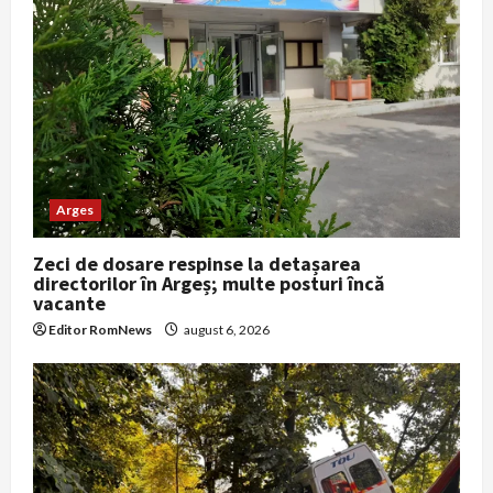
Arges
Zeci de dosare respinse la detașarea
directorilor în Argeș; multe posturi încă
vacante
Editor RomNews
august 6, 2026