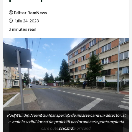
Editor RomNews
iulie 24, 2023
3 minutes read
Poliţiştii din Neamţ au fost speriaţi de moarte când un detectorist
Poliţiştii din Neamţ au fost speriaţi de moarte când un
a venit la sediul lor cu un proiectil perforant care putea exploda
detectorist a venit la sediul lor cu un proiectil perforant
care putea exploda oricând.
oricând.