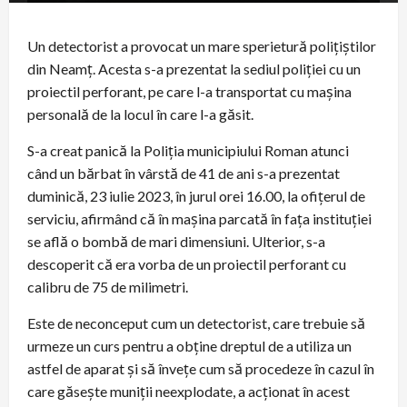
Un detectorist a provocat un mare sperietură polițiștilor
din Neamț. Acesta s-a prezentat la sediul poliției cu un
proiectil perforant, pe care l-a transportat cu mașina
personală de la locul în care l-a găsit.
S-a creat panică la Poliția municipiului Roman atunci
când un bărbat în vârstă de 41 de ani s-a prezentat
duminică, 23 iulie 2023, în jurul orei 16.00, la ofițerul de
serviciu, afirmând că în mașina parcată în fața instituției
se află o bombă de mari dimensiuni. Ulterior, s-a
descoperit că era vorba de un proiectil perforant cu
calibru de 75 de milimetri.
Este de neconceput cum un detectorist, care trebuie să
urmeze un curs pentru a obține dreptul de a utiliza un
astfel de aparat și să învețe cum să procedeze în cazul în
care găsește muniții neexplodate, a acționat în acest