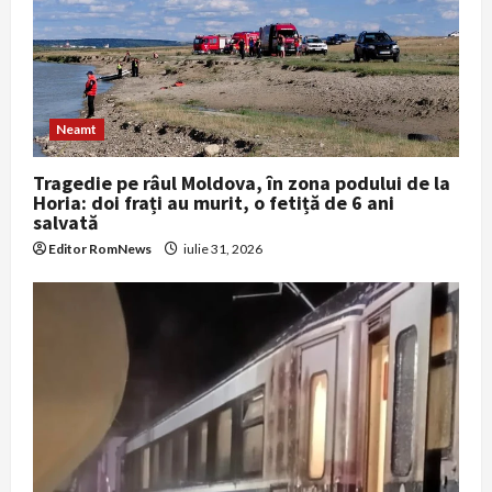
t
i
o
Neamt
n
Tragedie pe râul Moldova, în zona podului de la
Horia: doi frați au murit, o fetiță de 6 ani
salvată
Editor RomNews
iulie 31, 2026