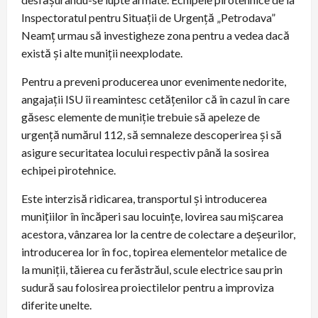
Inspectoratul pentru Situații de Urgență „Petrodava”
Neamț urmau să investigheze zona pentru a vedea dacă
există și alte muniții neexplodate.
Pentru a preveni producerea unor evenimente nedorite,
angajații ISU îi reamintesc cetățenilor că în cazul în care
găsesc elemente de muniție trebuie să apeleze de
urgență numărul 112, să semnaleze descoperirea și să
asigure securitatea locului respectiv până la sosirea
echipei pirotehnice.
Este interzisă ridicarea, transportul și introducerea
munițiilor în încăperi sau locuințe, lovirea sau mișcarea
acestora, vânzarea lor la centre de colectare a deșeurilor,
introducerea lor în foc, topirea elementelor metalice de
la muniții, tăierea cu ferăstrăul, scule electrice sau prin
sudură sau folosirea proiectilelor pentru a improviza
diferite unelte.