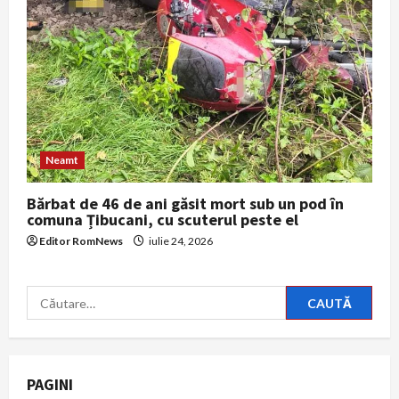
Neamt
Bărbat de 46 de ani găsit mort sub un pod în
comuna Țibucani, cu scuterul peste el
Editor RomNews
iulie 24, 2026
Caută
după:
PAGINI