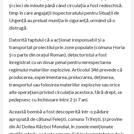
și cinci de minute până când circulația a fost redeschisă,
timp în care angajații Inspectoratului pentru Situații de
Urgență au preluat muniția în siguranță, urmând să o
distrugă.
Datorită faptului că a acționat iresponsabil și a
transportat proiectilul prin zone populate (comuna Horia
și o parte din orașul Roman), detectoristul a fost
înregistrat cu un dosar penal pentru nerespectarea
regimului materiilor explozive. Articolul 346 prevede că
producerea, experimentarea, prelucrarea, deținerea,
transportul sau folosirea materiilor explozive sau orice
alte operațiuni privind circulația acestora, fără drept, se
pedepsesc cu închisoare între 2 și 7 ani.
Această bombă a fost descoperită într-o pădure
apropiată de cătunul Felești, comuna Trifești, și provine
din Al Doilea Război Mondial, în zonele menționate
desfășurându-se lupte armate. Echipele pirotehnice de la