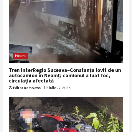
Neamt
Tren InterRegio Suceava–Constanța lovit de un
autocamion în Neamț; camionul a luat foc,
circulația afectată
Editor RomNews
iulie 27, 2026