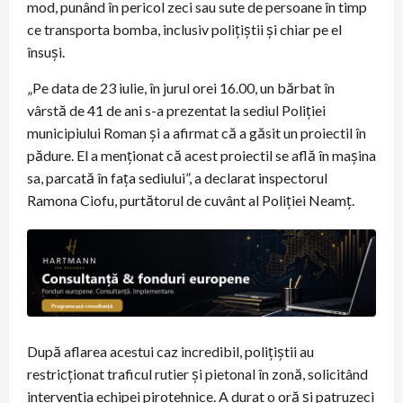
mod, punând în pericol zeci sau sute de persoane în timp
ce transporta bomba, inclusiv polițiștii și chiar pe el
însuși.
„Pe data de 23 iulie, în jurul orei 16.00, un bărbat în
vârstă de 41 de ani s-a prezentat la sediul Poliției
municipiului Roman și a afirmat că a găsit un proiectil în
pădure. El a menționat că acest proiectil se află în mașina
sa, parcată în fața sediului”, a declarat inspectorul
Ramona Ciofu, purtătorul de cuvânt al Poliției Neamț.
După aflarea acestui caz incredibil, polițiștii au
restricționat traficul rutier și pietonal în zonă, solicitând
intervenția echipei pirotehnice. A durat o oră și patruzeci