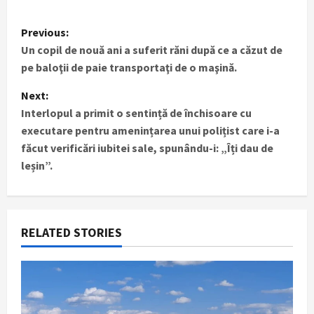
P
Previous:
Un copil de nouă ani a suferit răni după ce a căzut de
o
pe baloţii de paie transportaţi de o maşină.
s
Next:
t
Interlopul a primit o sentință de închisoare cu
executare pentru amenințarea unui polițist care i-a
n
făcut verificări iubitei sale, spunându-i: „Îți dau de
leșin”.
a
v
i
RELATED STORIES
g
a