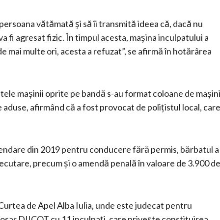
 persoana vătămată și să îi transmită ideea că, dacă nu
a fi agresat fizic. În timpul acesta, mașina inculpatului a
 de mai multe ori, acesta a refuzat”, se afirmă în hotărârea
atele mașinii oprite pe bandă s-au format coloane de mașini
e aduse, afirmând că a fost provocat de polițistul local, car
pendare din 2019 pentru conducere fără permis, bărbatul a
executare, precum și o amendă penală în valoare de 3.900 d
a Curtea de Apel Alba Iulia, unde este judecat pentru
 dosar DIICOT cu 11 inculpați, care privește constituirea