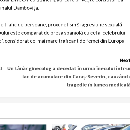
ibunalul Dâmbovița.
 de trafic de persoane, proxenetism și agresiune sexuală
ului este comparat de presa spaniolă cu cel al celebrului
, considerat cel mai mare traficant de femei din Europa.
Next
d
Un tânăr ginecolog a decedat în urma înecului într-u
lac de acumulare din Caraș-Severin, cauzând 
tragedie în lumea medicală