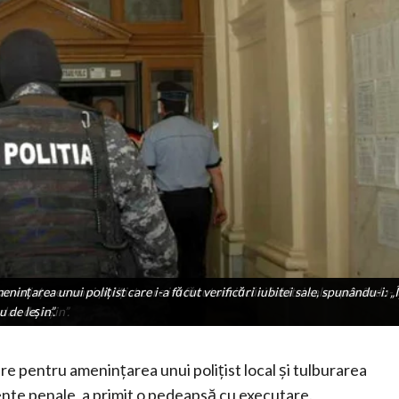
ințarea unui polițist care i-a făcut verificări iubitei sale, spunându-i: „Î
menințarea unui polițist care i-a făcut verificări iubitei sale, spunându-
i dau de leșin”.
u de leșin”.
are pentru amenințarea unui polițist local și tulburarea
edente penale, a primit o pedeapsă cu executare.