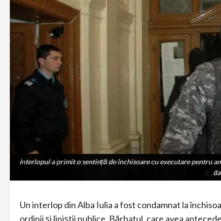
Interlopul a primit o sentință de închisoare cu executare pentru amen
Interlopul a primit o sentință de închisoare cu executare pentru a
i: „Îț
da
Un interlop din Alba Iulia a fost condamnat la închiso
ordinii și liniștii publice. Bărbatul, care avea antec