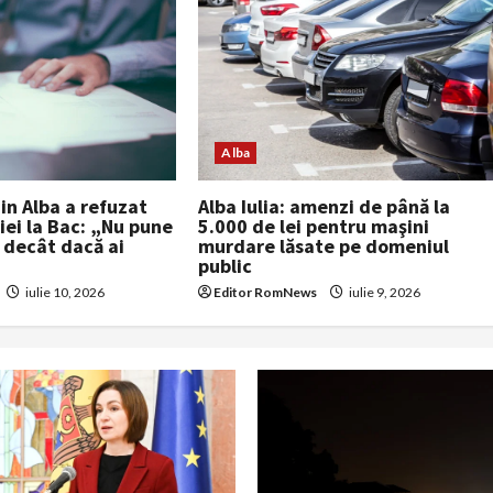
Alba
in Alba a refuzat
Alba Iulia: amenzi de până la
ției la Bac: „Nu pune
5.000 de lei pentru maşini
decât dacă ai
murdare lăsate pe domeniul
public
iulie 10, 2026
Editor RomNews
iulie 9, 2026