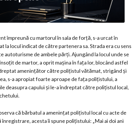
ent împreună cu martorul în sala de forță, s-a urcat în
t la locul indicat de către partenera sa. Strada era cu sens
ate autoturisme de ambele părți. Ajungând la locul unde se
, însoțit de martor, a oprit mașina în fața lor, blocând astfel
ndreptat amenințător către polițistul vătămat, strigând și
a, s-a apropiat foarte aproape de fața polițistului, a
ile deasupra capului și le-a îndreptat către polițistul local,
chetului.
serva că bărbatul a amenințat polițistul local cu acte de
tă înregistrare, acesta îi spune polițistului: „Mai ai doi ani