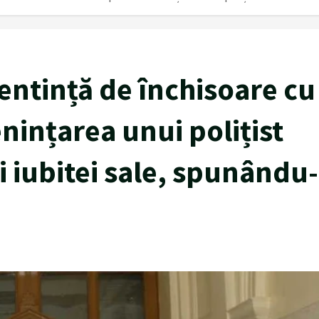
sentință de închisoare cu
ințarea unui polițist
ri iubitei sale, spunându-