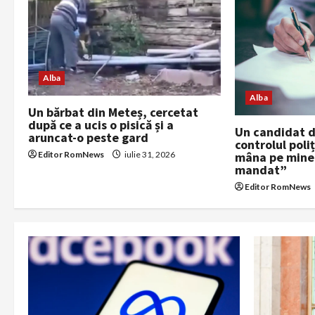
v
i
g
Alba
a
Alba
Un bărbat din Meteș, cercetat
după ce a ucis o pisică și a
t
Un candidat d
aruncat-o peste gard
controlul poli
i
Editor RomNews
iulie 31, 2026
mâna pe mine 
mandat”
o
Editor RomNews
n