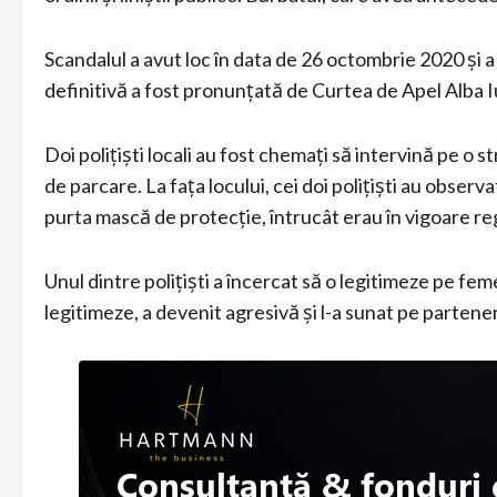
Scandalul a avut loc în data de 26 octombrie 2020 și a
definitivă a fost pronunțată de Curtea de Apel Alba Iu
Doi polițiști locali au fost chemați să intervină pe o 
de parcare. La fața locului, cei doi polițiști au observ
purta mască de protecție, întrucât erau în vigoare re
Unul dintre polițiști a încercat să o legitimeze pe fem
legitimeze, a devenit agresivă și l-a sunat pe partener