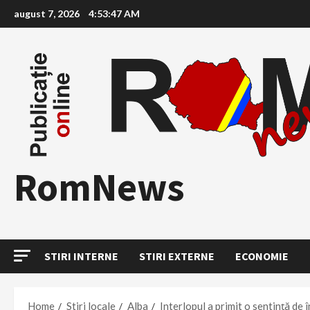
Skip
august 7, 2026
4:53:48 AM
to
content
RomNews
STIRI INTERNE
STIRI EXTERNE
ECONOMIE
Home
Stiri locale
Alba
Interlopul a primit o sentință de î