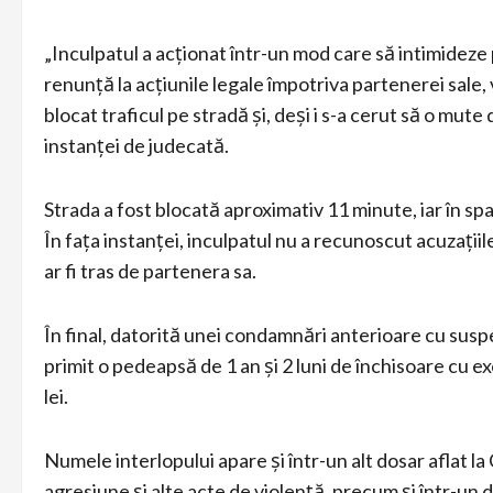
„Inculpatul a acționat într-un mod care să intimideze
renunță la acțiunile legale împotriva partenerei sale, v
blocat traficul pe stradă și, deși i s-a cerut să o mute
instanței de judecată.
Strada a fost blocată aproximativ 11 minute, iar în sp
În fața instanței, inculpatul nu a recunoscut acuzațiil
ar fi tras de partenera sa.
În final, datorită unei condamnări anterioare cu sus
primit o pedeapsă de 1 an și 2 luni de închisoare cu 
lei.
Numele interlopului apare și într-un alt dosar aflat l
agresiune și alte acte de violență, precum și într-un