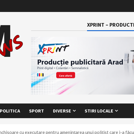
XPRINT – PRODUCTI
POLITICA
SPORT
DIVERSE
STIRI LOCALE
nchisoare cu executare pentru amenințarea unui polițist care i-a făcut v