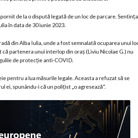
 pornit de la o dispută legată de un loc de parcare. Sentința
lia în data de 30 iunie 2023.
stradă din Alba Iulia, unde a fost semnalată ocuparea unui lo
at că partenera unui interlop din oraș (Liviu Nicolae G.) nu
gulile de protecție anti-COVID.
eie pentru a lua măsurile legale. Aceasta a refuzat să se
ul ei, spunându-i că un polițist „o agresează”.