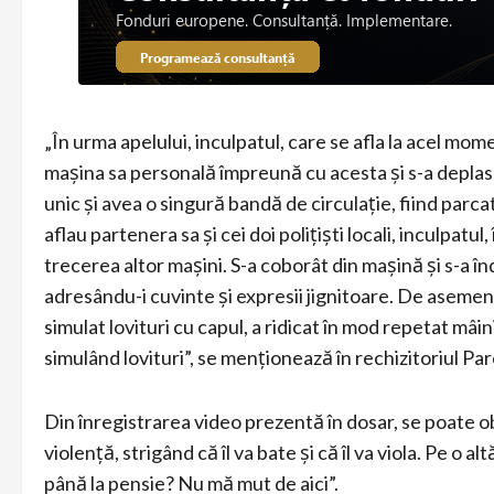
„În urma apelului, inculpatul, care se afla la acel mom
mașina sa personală împreună cu acesta și s-a deplasa
unic și avea o singură bandă de circulație, fiind parc
aflau partenera sa și cei doi polițiști locali, inculpatul
trecerea altor mașini. S-a coborât din mașină și s-a î
adresându-i cuvinte și expresii jignitoare. De asemene
simulat lovituri cu capul, a ridicat în mod repetat mâin
simulând lovituri”, se menționează în rechizitoriul Par
Din înregistrarea video prezentă în dosar, se poate ob
violență, strigând că îl va bate și că îl va viola. Pe o al
până la pensie? Nu mă mut de aici”.