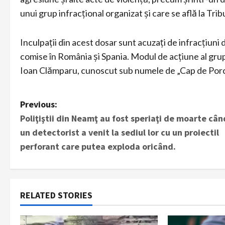
unui grup infracțional organizat și care se află la Tr
Inculpații din acest dosar sunt acuzați de infracțiuni
comise în România și Spania. Modul de acțiune al grup
Ioan Clămparu, cunoscut sub numele de „Cap de Porc”
P
Previous:
Poliţiştii din Neamţ au fost speriaţi de moarte cân
o
un detectorist a venit la sediul lor cu un proiectil
s
perforant care putea exploda oricând.
t
n
RELATED STORIES
a