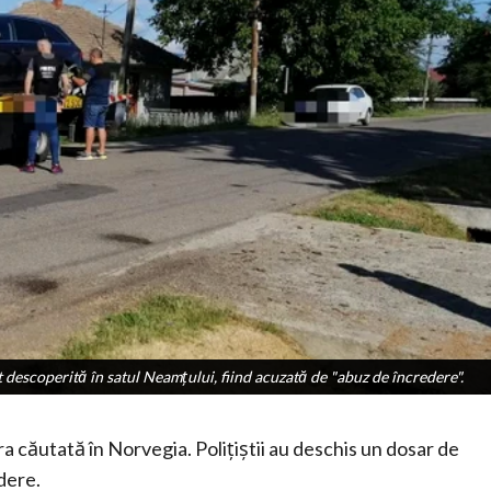
 descoperită în satul Neamţului, fiind acuzată de "abuz de încredere".
 descoperită în satul Neamţului, fiind acuzată de "abuz de încredere".
 căutată în Norvegia. Polițiștii au deschis un dosar de
dere.