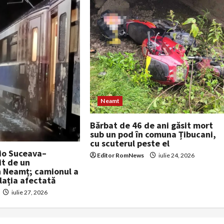
Neamt
Bărbat de 46 de ani găsit mort
sub un pod în comuna Țibucani,
cu scuterul peste el
io Suceava–
Editor RomNews
iulie 24, 2026
it de un
 Neamț; camionul a
ulația afectată
iulie 27, 2026