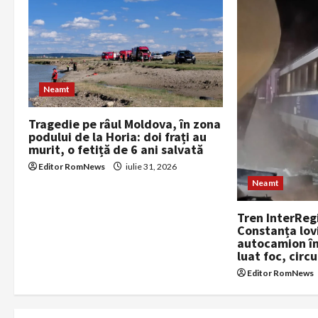
v
i
g
a
Neamt
t
Tragedie pe râul Moldova, în zona
podului de la Horia: doi frați au
i
murit, o fetiță de 6 ani salvată
Editor RomNews
iulie 31, 2026
o
Neamt
n
Tren InterReg
Constanța lov
autocamion în
luat foc, circ
Editor RomNews