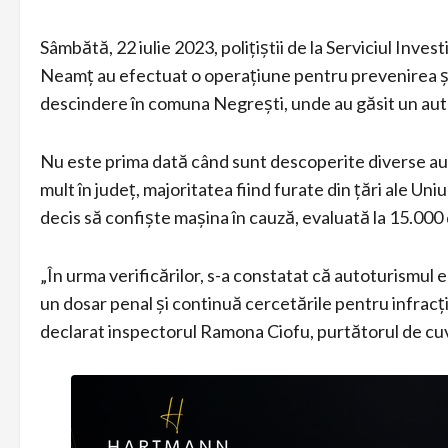
Sâmbătă, 22 iulie 2023, polițiștii de la Serviciul Inve
Neamț au efectuat o operațiune pentru prevenirea și 
descindere în comuna Negrești, unde au găsit un aut
Nu este prima dată când sunt descoperite diverse auto
mult în județ, majoritatea fiind furate din țări ale Un
decis să confiște mașina în cauză, evaluată la 15.000
„În urma verificărilor, s-a constatat că autoturismul e
un dosar penal și continuă cercetările pentru infracți
declarat inspectorul Ramona Ciofu, purtătorul de cu