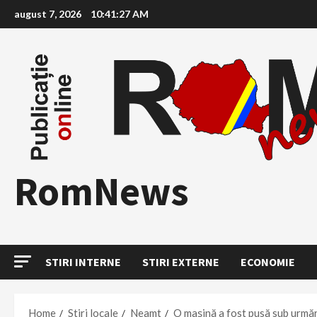
Skip
august 7, 2026
10:41:28 AM
to
content
RomNews
STIRI INTERNE
STIRI EXTERNE
ECONOMIE
Home
Stiri locale
Neamt
O maşină a fost pusă sub urmări