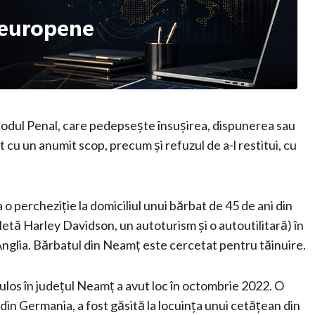
 Codul Penal, care pedepsește însușirea, dispunerea sau
 cu un anumit scop, precum și refuzul de a-l restitui, cu
La o percheziție la domiciliul unui bărbat de 45 de ani din
letă Harley Davidson, un autoturism și o autoutilitară) în
Anglia. Bărbatul din Neamț este cercetat pentru tăinuire.
ulos în județul Neamț a avut loc în octombrie 2022. O
in Germania, a fost găsită la locuința unui cetățean din