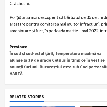
Crăcăoani.
Polițiștii au mai descoperit că bărbatul de 35 de ani
arestare pentru comiterea mai multor infracțiuni, pr
amenințare și furt, în perioada martie – mai 2022, într
P
Previous:
În sud și sud-estul țării, temperatura maximă va
o
ajunge la 39 de grade Celsius în timp ce în vest se
s
anunță furtuni. Bucureștiul este sub Cod portocali
HARTĂ
t
n
a
RELATED STORIES