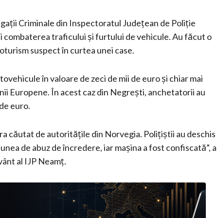
stigații Criminale din Inspectoratul Județean de Poliție
combaterea traficului și furtului de vehicule. Au făcut o
oturism suspect în curtea unei case.
vehicule în valoare de zeci de mii de euro și chiar mai
iunii Europene. În acest caz din Negrești, anchetatorii au
 de euro.
ra căutat de autoritățile din Norvegia. Polițiștii au deschis
unea de abuz de încredere, iar mașina a fost confiscată”, a
vânt al IJP Neamț.