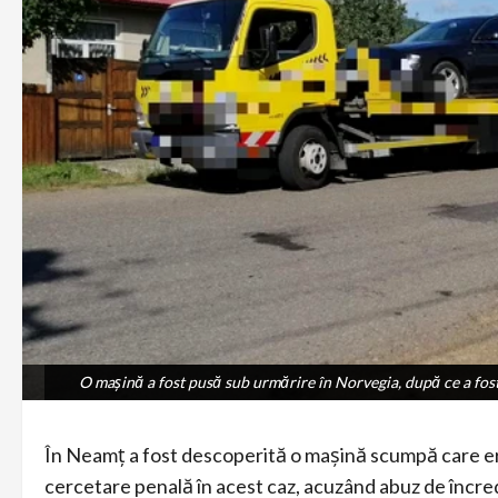
O maşină a fost pusă sub urmărire în Norvegia, după ce a fost
O maşină a fost pusă sub urmărire în Norvegia, după ce a fost
În Neamț a fost descoperită o mașină scumpă care era
cercetare penală în acest caz, acuzând abuz de încre