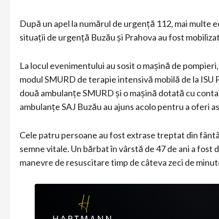
După un apel la numărul de urgență 112, mai multe e
situații de urgență Buzău și Prahova au fost mobilizat
La locul evenimentului au sosit o mașină de pompieri
modul SMURD de terapie intensivă mobilă de la ISU Pr
două ambulanțe SMURD și o mașină dotată cu contain
ambulanțe SAJ Buzău au ajuns acolo pentru a oferi a
Cele patru persoane au fost extrase treptat din fântâ
semne vitale. Un bărbat în vârstă de 47 de ani a fost
manevre de resuscitare timp de câteva zeci de minut