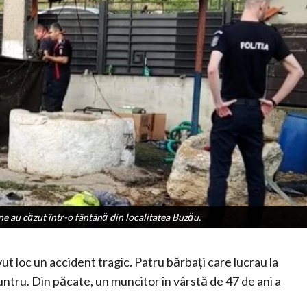
e au căzut într-o fântână din localitatea Buzău.
e au căzut într-o fântână din localitatea Buzău.
t loc un accident tragic. Patru bărbați care lucrau la
untru. Din păcate, un muncitor în vârstă de 47 de ani a