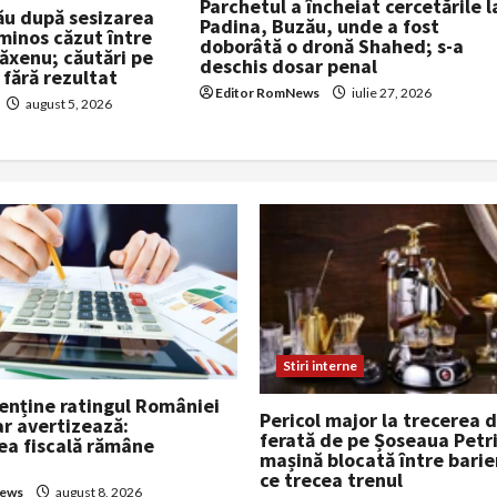
Parchetul a încheiat cercetările l
ău după sesizarea
Padina, Buzău, unde a fost
minos căzut între
doborâtă o dronă Shahed; s-a
Măxenu; căutări pe
deschis dosar penal
 fără rezultat
Editor RomNews
iulie 27, 2026
august 5, 2026
Stiri interne
nține ratingul României
Pericol major la trecerea 
ar avertizează:
ferată de pe Șoseaua Petri
ea fiscală rămâne
mașină blocată între barie
ce trecea trenul
News
august 8, 2026