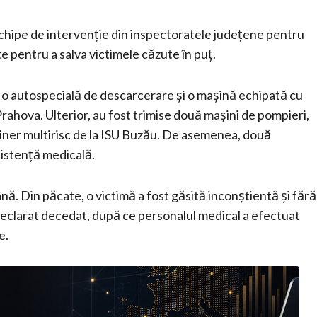
chipe de intervenție din inspectoratele județene pentru
e pentru a salva victimele căzute în puț.
, o autospecială de descarcerare și o mașină echipată cu
ahova. Ulterior, au fost trimise două mașini de pompieri,
er multirisc de la ISU Buzău. De asemenea, două
sistență medicală.
nă. Din păcate, o victimă a fost găsită inconștientă și fără
 declarat decedat, după ce personalul medical a efectuat
e.