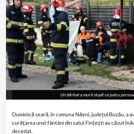
Un bărbat a murit după ce patru persoan
Un bărbat a murit după ce patru persoan
Duminică seară, în comuna Năeni, județul Buzău, a avu
curățarea unei fântâni din satul Fințești au căzut înă
decedat.