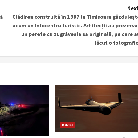
Next
pă
Clădirea construită în 1887 la Timișoara găzduieșt
acum un Infocentru turistic. Arhitecții au prezerva
un perete cu zugrăveala sa originală, pe care a
făcut o fotografie
Buzau