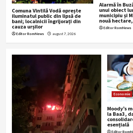
t
Alarmă în Buz
unui obiect lu
Comuna Vintilă Vodă oprește
i
municipiu și 
iluminatul public din lipsă de
nouă hectare,
bani; localnicii îngrijorați din
o
cauza urșilor
Editor RomNews
Editor RomNews
august 7, 2026
n
Economie
Moody’s me
la Baa3, d
consolidar
esențială
Editor Rom