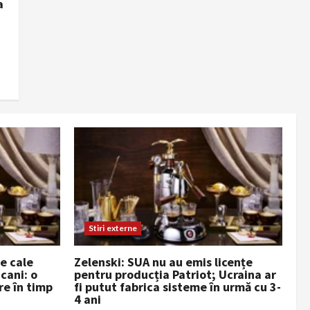
a
Stiri externe
de cale
Zelenski: SUA nu au emis licențe
cani: o
pentru producția Patriot; Ucraina ar
re în timp
fi putut fabrica sisteme în urmă cu 3-
4 ani