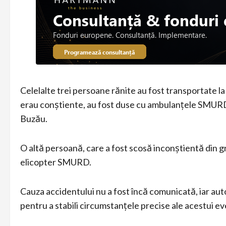
Celelalte trei persoane rănite au fost transportate la
erau conștiente, au fost duse cu ambulanțele SMURD 
Buzău.
O altă persoană, care a fost scosă inconștientă din gro
elicopter SMURD.
Cauza accidentului nu a fost încă comunicată, iar a
pentru a stabili circumstanțele precise ale acestui e