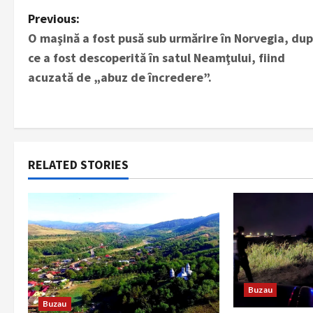
P
Previous:
O maşină a fost pusă sub urmărire în Norvegia, du
o
ce a fost descoperită în satul Neamţului, fiind
s
acuzată de „abuz de încredere”.
t
n
a
RELATED STORIES
v
i
g
a
Buzau
Buzau