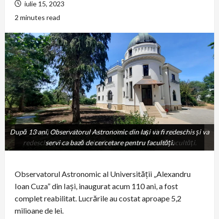
iulie 15, 2023
2 minutes read
După 13 ani, Observatorul Astronomic din Iași va fi redeschis și va
După 13 ani, Observatorul Astronomic din Iași va fi
redeschis și va servi ca bază de cercetare pentru facultăți.
servi ca bază de cercetare pentru facultăți.
Observatorul Astronomic al Universităţii „Alexandru
Ioan Cuza” din Iaşi, inaugurat acum 110 ani, a fost
complet reabilitat. Lucrările au costat aproape 5,2
milioane de lei.