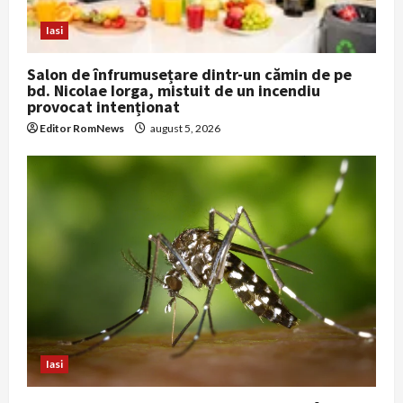
o
Iasi
n
Salon de înfrumusețare dintr-un cămin de pe
bd. Nicolae Iorga, mistuit de un incendiu
provocat intenționat
Editor RomNews
august 5, 2026
Iasi