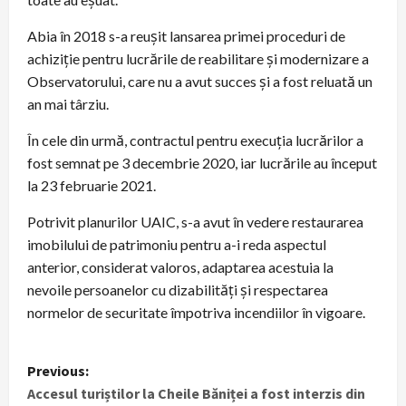
Abia în 2018 s-a reușit lansarea primei proceduri de
achiziție pentru lucrările de reabilitare și modernizare a
Observatorului, care nu a avut succes și a fost reluată un
an mai târziu.
În cele din urmă, contractul pentru execuția lucrărilor a
fost semnat pe 3 decembrie 2020, iar lucrările au început
la 23 februarie 2021.
Potrivit planurilor UAIC, s-a avut în vedere restaurarea
imobilului de patrimoniu pentru a-i reda aspectul
anterior, considerat valoros, adaptarea acestuia la
nevoile persoanelor cu dizabilități și respectarea
normelor de securitate împotriva incendiilor în vigoare.
P
Previous:
Accesul turiștilor la Cheile Băniței a fost interzis din
o