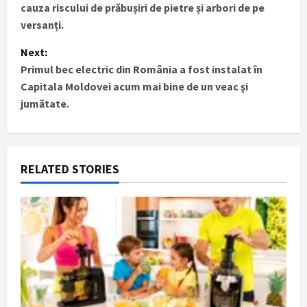
cauza riscului de prăbușiri de pietre și arbori de pe
s
versanți.
t
Next:
Primul bec electric din România a fost instalat în
n
Capitala Moldovei acum mai bine de un veac şi
jumătate.
a
v
i
RELATED STORIES
g
a
t
i