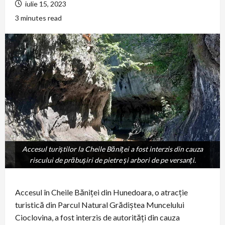
iulie 15, 2023
3 minutes read
Accesul turiștilor la Cheile Băniței a fost interzis din cauza
Accesul turiștilor la Cheile Băniței a fost interzis din cauza
riscului de prăbușiri de pietre și arbori de pe versanți.
riscului de prăbușiri de pietre și arbori de pe versanți.
Accesul în Cheile Băniței din Hunedoara, o atracție
turistică din Parcul Natural Grădiștea Muncelului
Cioclovina, a fost interzis de autorități din cauza