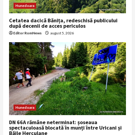
Hunedoara
Cetatea dacică Bănița, redeschisă publicului
după decenii de acces periculos
Editor RomNews
august 5, 2026
Hunedoara
DN 66A rămâne neterminat: șoseaua
spectaculoasă blocată în munți între Uricani și
Băile Herculane