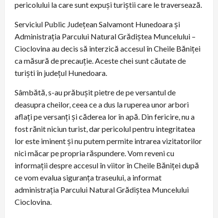
pericolului la care sunt expuși turiștii care le traversează.
Serviciul Public Județean Salvamont Hunedoara și
Administrația Parcului Natural Grădiștea Muncelului –
Cioclovina au decis să interzică accesul în Cheile Băniței
ca măsură de precauție. Aceste chei sunt căutate de
turiști în județul Hunedoara.
Sâmbătă, s-au prăbușit pietre de pe versantul de
deasupra cheilor, ceea ce a dus la ruperea unor arbori
aflați pe versanți și căderea lor în apă. Din fericire, nu a
fost rănit niciun turist, dar pericolul pentru integritatea
lor este iminent și nu putem permite intrarea vizitatorilor
nici măcar pe propria răspundere. Vom reveni cu
informații despre accesul în viitor în Cheile Băniței după
ce vom evalua siguranța traseului, a informat
administrația Parcului Natural Grădiștea Muncelului
Cioclovina.