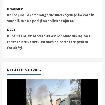
P
Previous:
Doi copii au auzit plângerile unei cățelușe înecată în
o
smoală sub un pod și au solicitat ajutor.
s
Next:
t
După 13 ani, Observatorul Astronomic din Iași va fi
redeschis și va servi ca bază de cercetare pentru
n
facultăți.
a
v
RELATED STORIES
i
g
a