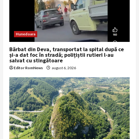
t
i
o
Hunedoara
n
Bărbat din Deva, transportat la spital după ce
și-a dat foc în stradă; polițiștii rutieri l-au
salvat cu stingătoare
Editor RomNews
august 6, 2026