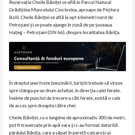
Rezervația Cheile Băniței se află în Parcul Natural
Grădiștea Muncelului Cioclovina, aproape de Peștera
Bolii. Cheile Băniței se află la opt kilometri nord de
Petroșani și se poate ajunge în zonă de pe șoseaua
Hațeg – Petroșani (DN 66), dinspre localitatea Bănița.
În dreptul unei foste benzinării, turiștii trebuie să vireze
spre stânga pe un drum asfaltat, în direcția calei ferate.
Înainte de punctul de trecere a căii ferate, există o cale
de acces spre dreapta către chei.
Cheile Băniței, cu o lungime de aproximativ 300 de metri,
pot fi traversate prin apă vara și s-au format datorită
pârâului Bănița, care a săpat în pereții calcaroși ai