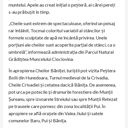
muntelui. Apele au creat inițial o peșteră, ai cărei pereți
s-au prăbușit în timp.
„Cheile sunt extrem de spectaculoase, oferind un peisaj
rar întâlnit. Tocmai coloritul variabil al stâncilor și
formele sculptate de apă ne încântă privirea. Unele
porțiuni ale cheilor sunt acoperite parțial de stânci, ca o
umbrelă”, informează administrația din Parcul Natural
Grădiștea Muncelului Cioclovina.
În apropierea Cheilor Băniței, turiștii pot vizita Peștera
Bolii din Hunedoara, Turnul medieval de la Crivadia,
Cheile Crivadiei și cetatea dacică Bănița. De asemenea,
pot urca pe potecile și drumurile forestiere din Munții
Șureanu, spre izvoarele Streiului sau spre Munții Retezat
pe traseele care pornesc din zona localității Pui. În
apropiere se află orașele din Valea Jiului și satele
comunelor Baru, Pui și Bănița.