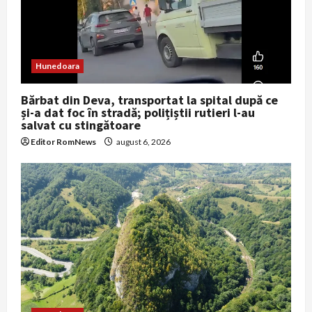
i
o
Hunedoara
n
Bărbat din Deva, transportat la spital după ce
și-a dat foc în stradă; polițiștii rutieri l-au
salvat cu stingătoare
Editor RomNews
august 6, 2026