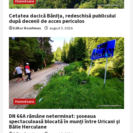
Hunedoara
Cetatea dacică Bănița, redeschisă publicului
după decenii de acces periculos
Editor RomNews
august 5, 2026
Hunedoara
DN 66A rămâne neterminat: șoseaua
spectaculoasă blocată în munți între Uricani și
Băile Herculane