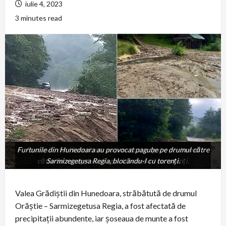
iulie 4, 2023
3 minutes read
Furtunile din Hunedoara au provocat pagube pe drumul către
Furtunile din Hunedoara au provocat pagube pe drumul
către Sarmizegetusa Regia, blocându-l cu torenți.
Sarmizegetusa Regia, blocându-l cu torenți.
Valea Grădiștii din Hunedoara, străbătută de drumul
Orăștie – Sarmizegetusa Regia, a fost afectată de
precipitații abundente, iar șoseaua de munte a fost