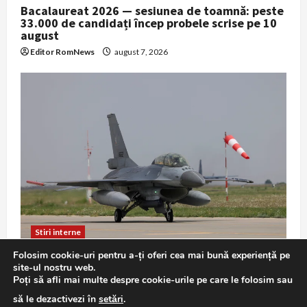
Bacalaureat 2026 — sesiunea de toamnă: peste
33.000 de candidați încep probele scrise pe 10
august
Editor RomNews
august 7, 2026
Stiri interne
Folosim cookie-uri pentru a-ți oferi cea mai bună experiență pe
F-16 în misiune de Poliție Aeriană: exercițiu
site-ul nostru web.
demonstrativ la Baza 86 Borcea
Poți să afli mai multe despre cookie-urile pe care le folosim sau
Editor RomNews
august 7, 2026
să le dezactivezi în
setări
.