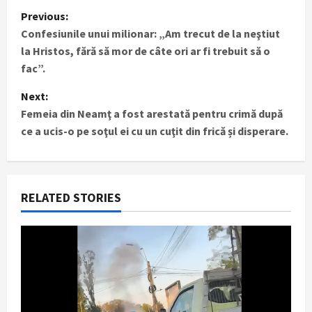
P
Previous:
Confesiunile unui milionar: „Am trecut de la neştiut
o
la Hristos, fără să mor de câte ori ar fi trebuit să o
s
fac”.
t
Next:
Femeia din Neamţ a fost arestată pentru crimă după
n
ce a ucis-o pe soţul ei cu un cuţit din frică și disperare.
a
v
RELATED STORIES
i
g
a
t