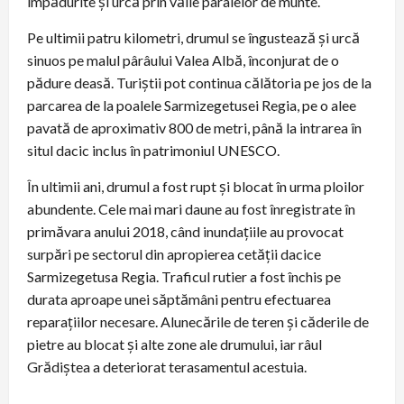
împădurite și urcă prin văile pâraielor de munte.
Pe ultimii patru kilometri, drumul se îngustează și urcă
sinuos pe malul pârâului Valea Albă, înconjurat de o
pădure deasă. Turiștii pot continua călătoria pe jos de la
parcarea de la poalele Sarmizegetusei Regia, pe o alee
pavată de aproximativ 800 de metri, până la intrarea în
situl dacic inclus în patrimoniul UNESCO.
În ultimii ani, drumul a fost rupt și blocat în urma ploilor
abundente. Cele mai mari daune au fost înregistrate în
primăvara anului 2018, când inundațiile au provocat
surpări pe sectorul din apropierea cetății dacice
Sarmizegetusa Regia. Traficul rutier a fost închis pe
durata aproape unei săptămâni pentru efectuarea
reparațiilor necesare. Alunecările de teren și căderile de
pietre au blocat și alte zone ale drumului, iar râul
Grădiștea a deteriorat terasamentul acestuia.