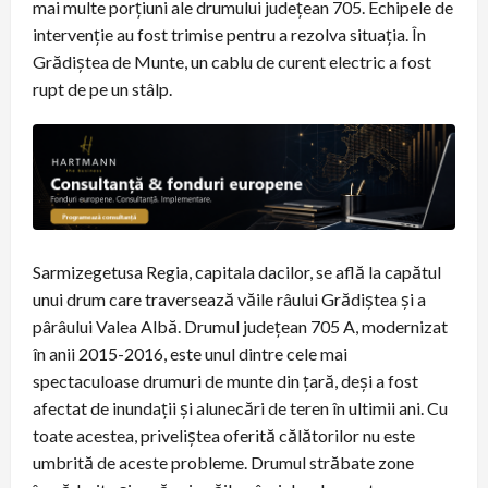
mai multe porțiuni ale drumului județean 705. Echipele de
intervenție au fost trimise pentru a rezolva situația. În
Grădiștea de Munte, un cablu de curent electric a fost
rupt de pe un stâlp.
Sarmizegetusa Regia, capitala dacilor, se află la capătul
unui drum care traversează văile râului Grădiștea și a
pârâului Valea Albă. Drumul județean 705 A, modernizat
în anii 2015-2016, este unul dintre cele mai
spectaculoase drumuri de munte din țară, deși a fost
afectat de inundații și alunecări de teren în ultimii ani. Cu
toate acestea, priveliștea oferită călătorilor nu este
umbrită de aceste probleme. Drumul străbate zone