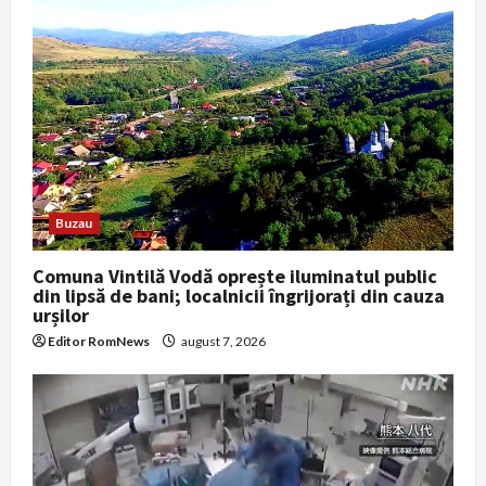
Buzau
Comuna Vintilă Vodă oprește iluminatul public
din lipsă de bani; localnicii îngrijorați din cauza
urșilor
Editor RomNews
august 7, 2026