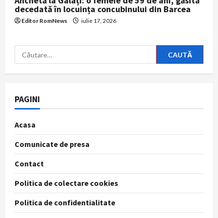
Anchetă la Galați: o femeie de 59 de ani, găsită
decedată în locuința concubinului din Barcea
Editor RomNews
iulie 17, 2026
Caută
după:
PAGINI
Acasa
Comunicate de presa
Contact
Politica de colectare cookies
Politica de confidentialitate