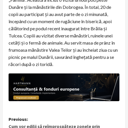
Dunăre și la mănăstirile din Dobrogea. În total, 20 de
copii au participat și au avut parte de o zi minunată,
începând cu un moment de rugăciune în biserică, apoi
călătorind pe podul recent inaugurat între Brăila și
Tulcea. Copiii au vizitat diverse mănăstiri, ruinele unei
cetăți și o fermă de animale. Au servit masa de prânz în
frumoasa mănăstire Valea Teilor și au încheiat ziua cu un
picnic pe malul Dunării, savurând înghețată pentru a se
răcori după o zi toridă.
P
Previous:
Cum vor edilii să reîmprospăteze zonele prin