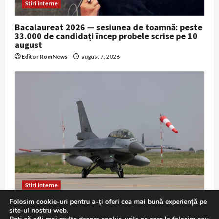
Stiri interne
Bacalaureat 2026 — sesiunea de toamnă: peste
33.000 de candidați încep probele scrise pe 10
august
Editor RomNews
august 7, 2026
Stiri interne
Folosim cookie-uri pentru a-ți oferi cea mai bună experiență pe
F-16 în misiune de Poliție Aeriană: exercițiu
site-ul nostru web.
demonstrativ la Baza 86 Borcea