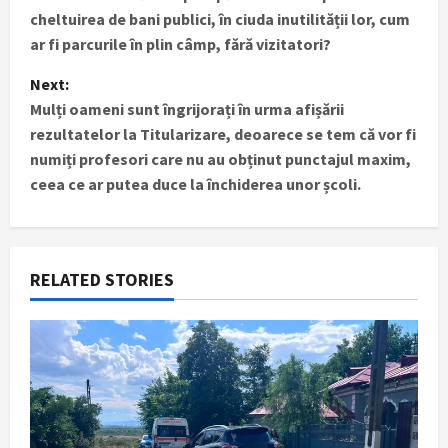
o
cheltuirea de bani publici, în ciuda inutilității lor, cum
s
ar fi parcurile în plin câmp, fără vizitatori?
t
Next:
Mulți oameni sunt îngrijorați în urma afișării
n
rezultatelor la Titularizare, deoarece se tem că vor fi
numiți profesori care nu au obținut punctajul maxim,
a
ceea ce ar putea duce la închiderea unor școli.
v
i
RELATED STORIES
g
a
t
i