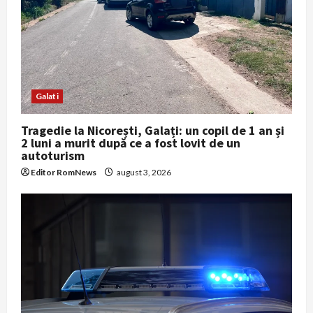
o
n
Galati
Tragedie la Nicorești, Galați: un copil de 1 an și
2 luni a murit după ce a fost lovit de un
autoturism
Editor RomNews
august 3, 2026