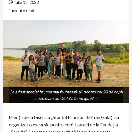
iulie 18, 2023
1 minute read
Ce a fost special în „cea mai frumoasă zi” pentru cei 20 de copii
Ce a fost special în „cea mai frumoasă zi” pentru cei 20 de
copii sărmani din Galați, în imagini?
sărmani din Galați, în imagini?
Preoții de la biserica „Sfântul Prooroc Ilie” din Galați au
organizat o excursie pentru copiii săraci de la Fundația
„Familia”. Aceasta a inclus o vizită la noul pod peste