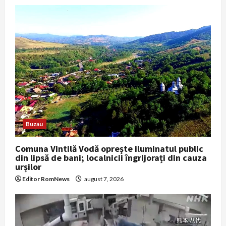
Buzau
Comuna Vintilă Vodă oprește iluminatul public
din lipsă de bani; localnicii îngrijorați din cauza
urșilor
Editor RomNews
august 7, 2026