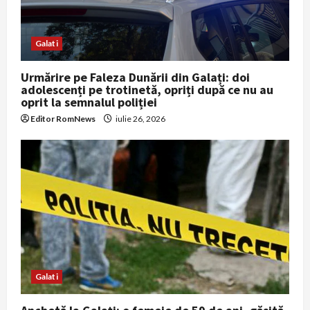
Galati
Urmărire pe Faleza Dunării din Galați: doi
adolescenți pe trotinetă, opriți după ce nu au
oprit la semnalul poliției
Editor RomNews
iulie 26, 2026
Galati