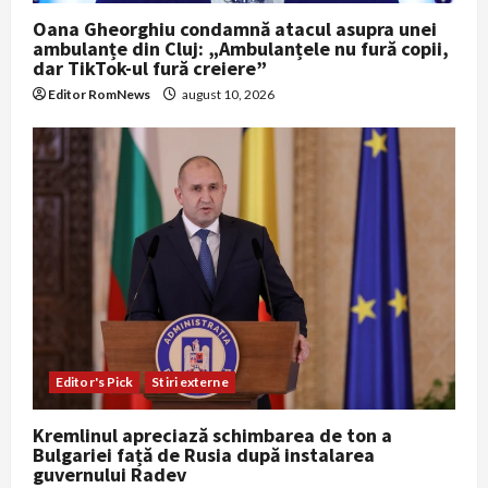
Oana Gheorghiu condamnă atacul asupra unei
ambulanțe din Cluj: „Ambulanțele nu fură copii,
dar TikTok-ul fură creiere”
Editor RomNews
august 10, 2026
Editor's Pick
Stiri externe
Kremlinul apreciază schimbarea de ton a
Bulgariei față de Rusia după instalarea
guvernului Radev