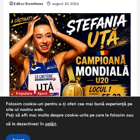
Editor RomNews
august 10, 2026
Populare
Sport
Folosim cookie-uri pentru a-ți oferi cea mai bună experiență pe
Ștefania Uță campioană mondială U20 la 400 m
site-ul nostru web.
garduri; Daria Vrînceanu ia argintul la triplusalt
Poți să afli mai multe despre cookie-urile pe care le folosim sau
Editor RomNews
august 10, 2026
să le dezactivezi în
setări
.