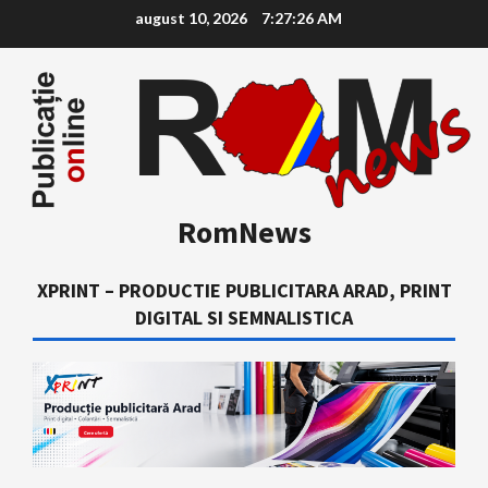
Skip
august 10, 2026
7:27:27 AM
to
content
RomNews
XPRINT – PRODUCTIE PUBLICITARA ARAD, PRINT
DIGITAL SI SEMNALISTICA