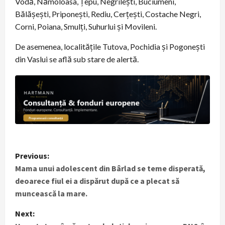
Vodă, Nămoloasa, Țepu, Negrilești, Buciumeni,
Bălășești, Priponești, Rediu, Cerțești, Costache Negri,
Corni, Poiana, Smulți, Suhurlui și Movileni.
De asemenea, localitățile Tutova, Pochidia și Pogonești
din Vaslui se află sub stare de alertă.
P
Previous:
Mama unui adolescent din Bârlad se teme disperată,
o
deoarece fiul ei a dispărut după ce a plecat să
s
muncească la mare.
t
Next: