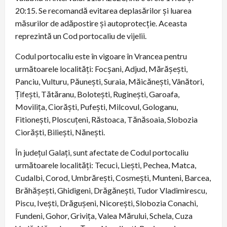
20:15. Se recomandă evitarea deplasărilor și luarea
măsurilor de adăpostire și autoprotecție. Aceasta
reprezintă un Cod portocaliu de vijelii.
Codul portocaliu este în vigoare în Vrancea pentru
următoarele localități: Focșani, Adjud, Mărășești,
Panciu, Vulturu, Păunești, Suraia, Măicănești, Vânători,
Țifești, Tătăranu, Bolotești, Ruginești, Garoafa,
Movilița, Ciorăști, Pufești, Milcovul, Gologanu,
Fitionești, Ploscuțeni, Răstoaca, Tănăsoaia, Slobozia
Ciorăști, Biliești, Nănești.
În județul Galați, sunt afectate de Codul portocaliu
următoarele localități: Tecuci, Liești, Pechea, Matca,
Cudalbi, Corod, Umbrărești, Cosmești, Munteni, Barcea,
Brăhășești, Ghidigeni, Drăgănești, Tudor Vladimirescu,
Piscu, Ivești, Drăgușeni, Nicorești, Slobozia Conachi,
Fundeni, Gohor, Grivița, Valea Mărului, Schela, Cuza