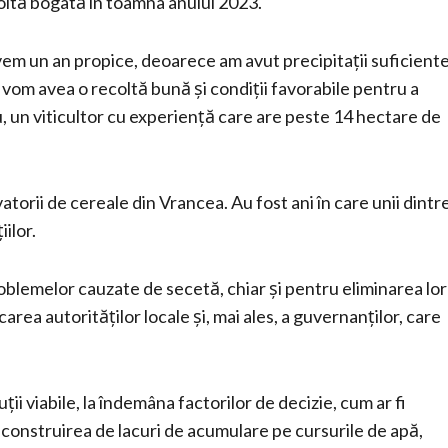
ecoltă bogată în toamna anului 2023.
Avem un an propice, deoarece am avut precipitații suficiente
vom avea o recoltă bună și condiții favorabile pentru a
, un viticultor cu experiență care are peste 14 hectare de
rii de cereale din Vrancea. Au fost ani în care unii dintr
iilor.
roblemelor cauzate de secetă, chiar și pentru eliminarea lor
rea autorităților locale și, mai ales, a guvernanților, care
i viabile, la îndemâna factorilor de decizie, cum ar fi
 construirea de lacuri de acumulare pe cursurile de apă,