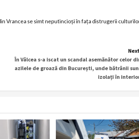
din Vrancea se simt neputincioși în fața distrugerii culturilo
Next
În Vâlcea s-a iscat un scandal asemănător celor di
azilele de groază din București, unde bătrânii sun
izolați în interior