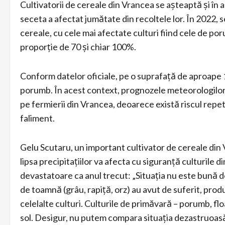
Cultivatorii de cereale din Vrancea se așteaptă și în a
seceta a afectat jumătate din recoltele lor. În 2022,
cereale, cu cele mai afectate culturi fiind cele de poru
proporție de 70 și chiar 100%.
Conform datelor oficiale, pe o suprafață de aproape 1
porumb. În acest context, prognozele meteorologilor 
pe fermierii din Vrancea, deoarece există riscul repe
faliment.
Gelu Scutaru, un important cultivator de cereale din
lipsa precipitațiilor va afecta cu siguranță culturile 
devastatoare ca anul trecut: „Situația nu este bună de
de toamnă (grâu, rapiță, orz) au avut de suferit, produ
celelalte culturi. Culturile de primăvară – porumb, floa
sol. Desigur, nu putem compara situația dezastruoasă