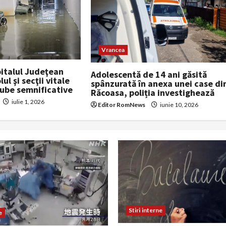
Vrancea
pitalul Judeţean
Adolescentă de 14 ani găsită
ul şi secţii vitale
spânzurată în anexa unei case di
gube semnificative
Răcoasa, poliția investighează
iulie 1, 2026
Editor RomNews
iunie 10, 2026
Stiri interne
e