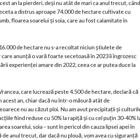
cest an la pierderi, deși nu atât de mari ca anul trecut, cân
 seceta a distrus aproape 74.000 de hectare cultivate cu
mb, floarea soarelui și soia, care au fost calamitate în
6.000 de hectare nu s-a recoltat niciun știulete de
care anunță o vară foarte secetoasă în 2023 îi îngrozesc
tării experienței amare din 2022, ceea ce ar putea duce la
 Vrancea, care lucrează peste 4.500 de hectare, declară că
din acest an, chiar dacă nu într-o măsură atât de
oarece nu au căzut ploi. Nu am avut precipitații și culturil
cțiile fiind reduse cu 50% la rapiță și cu cel puțin 30-40% l
rea soarelui, soia – sunt în pericol din cauza lipsei apei în
 de anul trecut, dar dacă nu plouă, vom avea cu siguranță