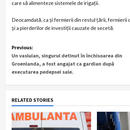
care să alimenteze sistemele de irigații.
Deocamdată, ca și fermierii din restul țării, fermierii 
și a pierderilor de investiții cauzate de secetă.
P
Previous:
Un vasluian, singurul detinut în închisoarea din
o
Groenlanda, a fost angajat ca gardian după
s
executarea pedepsei sale.
t
n
RELATED STORIES
a
v