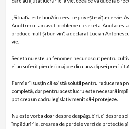
care au ajutat lucrările la vie, ceea ce va duce la o r
„Situația este bună în ceea ce privește vița-de-vie. 
Anul trecut am avut probleme cu seceta. Anul acesta 
produce mult și bun vin”, a declarat Lucian Antonescu
vie.
Seceta nu este un fenomen necunoscut pentru cultivato
ei au suferit pierderi majore din cauza lipsei precipitaț
Fermierii susțin că există soluții pentru reducerea p
completă, dar pentru acest lucru este necesară implica
pot crea un cadru legislativ menit să-i protejeze.
Nu este vorba doar despre despăgubiri, ci despre soluți
împăduririle, crearea de perdele verzi de protecție și