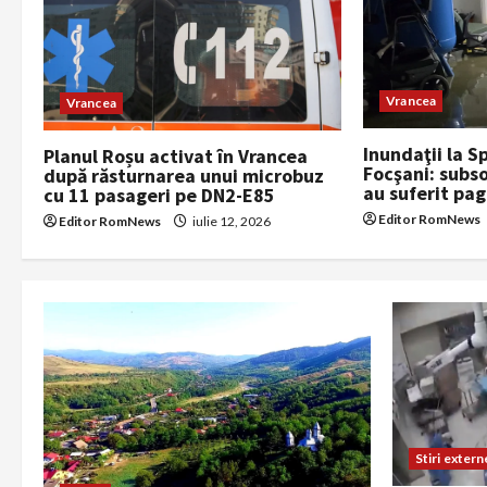
i
g
a
Vrancea
Vrancea
t
Inundaţii la S
Planul Roșu activat în Vrancea
Focşani: subsol
după răsturnarea unui microbuz
i
au suferit pa
cu 11 pasageri pe DN2-E85
Editor RomNews
Editor RomNews
iulie 12, 2026
o
n
Stiri extern