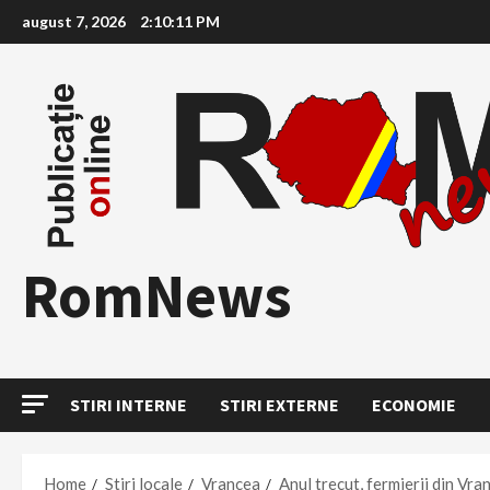
Skip
august 7, 2026
2:10:12 PM
to
content
RomNews
STIRI INTERNE
STIRI EXTERNE
ECONOMIE
Home
Stiri locale
Vrancea
Anul trecut, fermierii din Vra