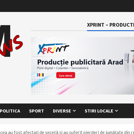
XPRINT – PRODUCTI
POLITICA
SPORT
DIVERSE
STIRI LOCALE
ncea au fost afectați de secetă și au suferit pierderi de jumătate din 