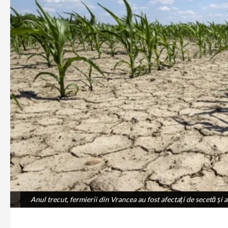
Anul trecut, fermierii din Vrancea au fost afectați de secetă și 
Anul trecut, fermierii din Vrancea au fost afectați de secetă și 