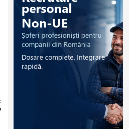
d
e
a