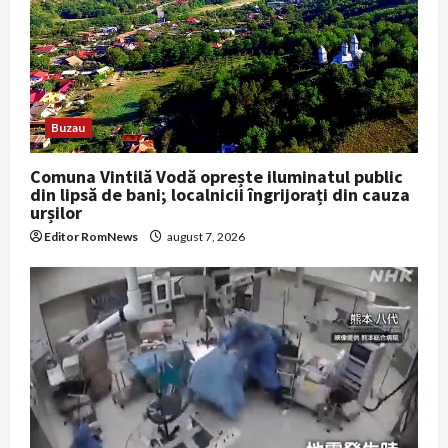
Buzau
Comuna Vintilă Vodă oprește iluminatul public
din lipsă de bani; localnicii îngrijorați din cauza
urșilor
Editor RomNews
august 7, 2026