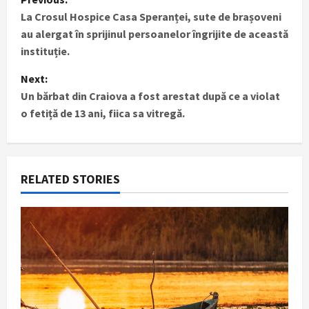
La Crosul Hospice Casa Speranței, sute de brașoveni
o
au alergat în sprijinul persoanelor îngrijite de această
s
instituție.
t
Next:
Un bărbat din Craiova a fost arestat după ce a violat
n
o fetiță de 13 ani, fiica sa vitregă.
a
v
RELATED STORIES
i
g
a
t