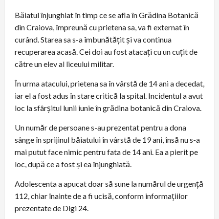
Băiatul înjunghiat în timp ce se afla în Grădina Botanică
din Craiova, împreună cu prietena sa, va fi externat în
curând. Starea sa s-a îmbunătățit și va continua
recuperarea acasă. Cei doi au fost atacați cu un cuțit de
către un elev al liceului militar.
În urma atacului, prietena sa în vârstă de 14 ani a decedat,
iar el a fost adus în stare critică la spital. Incidentul a avut
loc la sfârșitul lunii iunie în grădina botanică din Craiova.
Un număr de persoane s-au prezentat pentru a dona
sânge în sprijinul băiatului în vârstă de 19 ani, însă nu s-a
mai putut face nimic pentru fata de 14 ani. Ea a pierit pe
loc, după ce a fost și ea înjunghiată.
Adolescenta a apucat doar să sune la numărul de urgență
112, chiar înainte de a fi ucisă, conform informațiilor
prezentate de Digi 24.