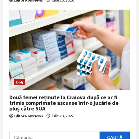
Editor RomNews
iulie 25, 2026
Dolj
Două femei reținute la Craiova după ce ar fi
trimis comprimate ascunse într-o jucărie de
pluș către SUA
Editor RomNews
iulie 23, 2026
Caută