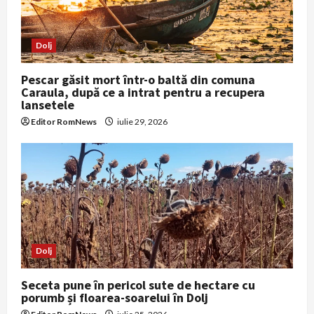
i
o
Dolj
n
Pescar găsit mort într-o baltă din comuna
Caraula, după ce a intrat pentru a recupera
lansetele
Editor RomNews
iulie 29, 2026
Dolj
Seceta pune în pericol sute de hectare cu
porumb și floarea-soarelui în Dolj