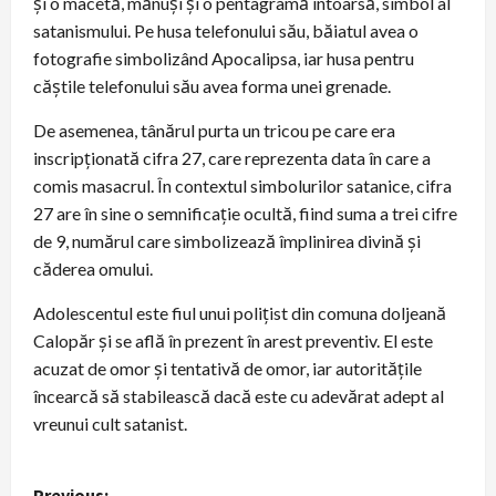
și o macetă, mănuși și o pentagramă întoarsă, simbol al
satanismului. Pe husa telefonului său, băiatul avea o
fotografie simbolizând Apocalipsa, iar husa pentru
căștile telefonului său avea forma unei grenade.
De asemenea, tânărul purta un tricou pe care era
inscripționată cifra 27, care reprezenta data în care a
comis masacrul. În contextul simbolurilor satanice, cifra
27 are în sine o semnificație ocultă, fiind suma a trei cifre
de 9, numărul care simbolizează împlinirea divină și
căderea omului.
Adolescentul este fiul unui polițist din comuna doljeană
Calopăr și se află în prezent în arest preventiv. El este
acuzat de omor și tentativă de omor, iar autoritățile
încearcă să stabilească dacă este cu adevărat adept al
vreunui cult satanist.
P
Previous: