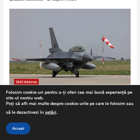
Stiri interne
Folosim cookie-uri pentru a-ți oferi cea mai bună experiență pe
F-16 în misiune de Poliție Aeriană: exercițiu
site-ul nostru web.
demonstrativ la Baza 86 Borcea
Poți să afli mai multe despre cookie-urile pe care le folosim sau
Editor RomNews
august 7, 2026
să le dezactivezi în
setări
.
Accept
Copyright © All rights reserved.