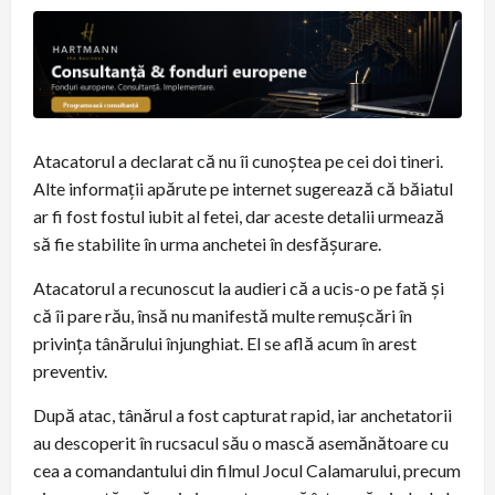
Atacatorul a declarat că nu îi cunoștea pe cei doi tineri.
Alte informații apărute pe internet sugerează că băiatul
ar fi fost fostul iubit al fetei, dar aceste detalii urmează
să fie stabilite în urma anchetei în desfășurare.
Atacatorul a recunoscut la audieri că a ucis-o pe fată și
că îi pare rău, însă nu manifestă multe remușcări în
privința tânărului înjunghiat. El se află acum în arest
preventiv.
După atac, tânărul a fost capturat rapid, iar anchetatorii
au descoperit în rucsacul său o mască asemănătoare cu
cea a comandantului din filmul Jocul Calamarului, precum