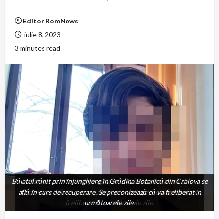
Editor RomNews
iulie 8, 2023
3 minutes read
Băiatul rănit prin înjunghiere în Grădina Botanică din Craiova se
Băiatul rănit prin înjunghiere în Grădina Botanică din
află în curs de recuperare. Se preconizează că va fi eliberat în
Craiova se află în curs de recuperare. Se preconizează că va
fi eliberat în următoarele zile.
următoarele zile.