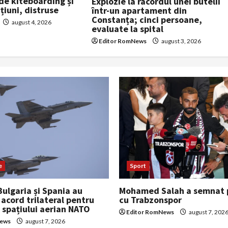
e kiteboarding și
Explozie la racordul unei butelii
iuni, distruse
într-un apartament din
Constanța; cinci persoane,
august 4, 2026
evaluate la spital
Editor RomNews
august 3, 2026
e
Sport
ulgaria și Spania au
Mohamed Salah a semnat p
acord trilateral pentru
cu Trabzonspor
 spațiului aerian NATO
Editor RomNews
august 7, 202
News
august 7, 2026