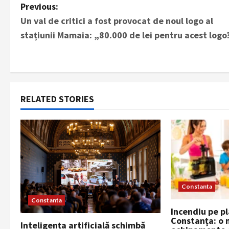
P
Previous:
Un val de critici a fost provocat de noul logo al
o
stațiunii Mamaia: „80.000 de lei pentru acest logo
s
t
n
RELATED STORIES
a
v
i
g
Constanta
a
Constanta
Incendiu pe p
Constanța: o 
t
Inteligența artificială schimbă