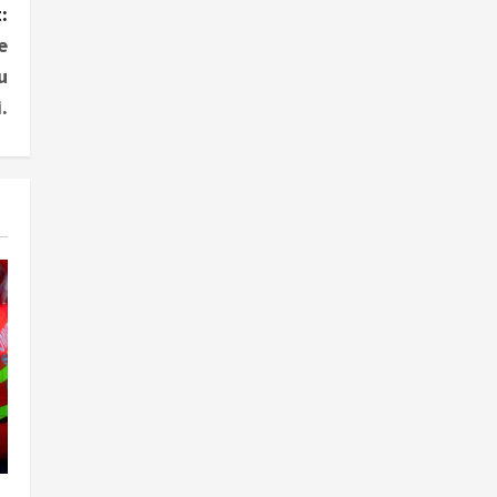
:
e
u
.