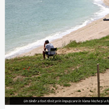
Un tânăr a fost rănit prin împușcare în Vama Veche și a fos
Un tânăr a fost rănit prin împușcare în Vama Veche și a fos