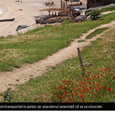
t transportat la spital, iar atacatorul amenință că se va sinucide.
t transportat la spital, iar atacatorul amenință că se va sinucide.