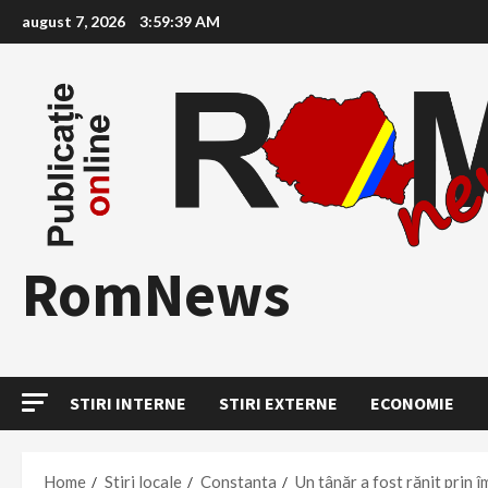
Skip
august 7, 2026
3:59:40 AM
to
content
RomNews
STIRI INTERNE
STIRI EXTERNE
ECONOMIE
Home
Stiri locale
Constanta
Un tânăr a fost rănit prin 