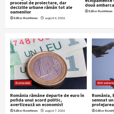
echipamente d
procesul de proiectare, dar
două ambarcaț
i
deciziile urbane rămân tot ale
oamenilor
Editor RomNews
o
Editor RomNews
august 6, 2026
n
Stiri extern
Economie
România, B
România rămâne departe de euro în
semnat un 
pofida unui acord politic,
protejarea
avertizează un economist
Editor Rom
Editor RomNews
august 7, 2026