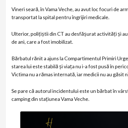
Vineri seară, în Vama Veche, au avut loc focuri de armă,
transportat la spital pentru îngrijiri medicale.
Ulterior, polițiștii din CT au desfășurat activități și
de ani, care a fost imobilizat.
Bărbatul rănit a ajuns la Compartimentul Primiri Urgen
starea lui este stabilă și viața nu i-a fost pusă în perico
Victima nu a rămas internată, iar medicii nu au găsit 
Se pare că autorul incidentului este un bărbat în vârst
camping din stațiunea Vama Veche.