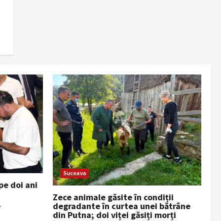
Suceava
e doi ani
Zece animale găsite în condiții
degradante în curtea unei bătrâne
6
din Putna; doi viței găsiți morți