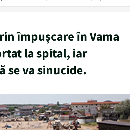
 prin împușcare în Vama
tat la spital, iar
ă se va sinucide.