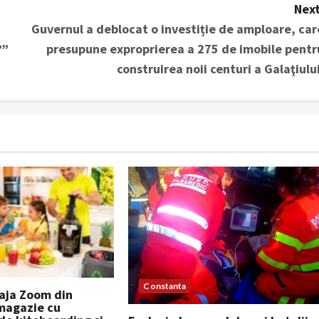
Next
Guvernul a deblocat o investiție de amploare, car
?”
presupune exproprierea a 275 de imobile pentr
construirea noii centuri a Galaţiului
Constanta
laja Zoom din
magazie cu