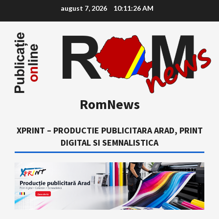
Skip
august 7, 2026
10:11:27 AM
to
content
RomNews
XPRINT – PRODUCTIE PUBLICITARA ARAD, PRINT
DIGITAL SI SEMNALISTICA