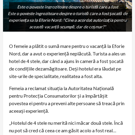
Este o poveste îngrozitoare despre o turistă care a fost
Este o poveste îngrozitoare despre o turistă care a fost șocată de
șocată de experiența sa la Eforie Nord: "Cine a acordat
experiența sa la Eforie Nord: "Cine a acordat autorizația pentru
autorizația pentru această vacanță scumpă, dar de
această vacanță scumpă, dar de coșmar?"
coșmar?"
O femeie a plătit o sumă mare pentru o vacanță la Eforie
Nord, dar a avut o experiență neplăcută. Turista a ales un
hotel de 4 stele, dar când a ajuns în cameră a fost șocată
de condițiile dezamăgitoare. Deși hotelul era lăudat pe
site-urile de specialitate, realitatea a fost alta.
Femeia a reclamat situația la Autoritatea Națională
pentru Protecția Consumatorilor și a împărtășit
povestea ei pentru a preveni alte persoane să treacă prin
aceeași experiență.
„Hotelul de 4 stele nu merită nici măcar două stele. Încă
nu pot să cred că ceea ce am găsit acolo a fost real…