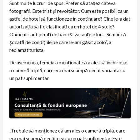
Sunt multe lucruri de spus. Prefer să atașez câteva
fotografii. Este trist și revoltător. Cum este posibil ca un
astfel de hotel să funcționeze în continuare? Cine le-a dat
autorizația să fie clasificați ca un hotel de 4 stele?
Oamenii sunt jefuiți de banii și vacanțele lor… Sunt încă
șocată de condițiile pe care le-am găsit acolo”, a
reclamat turista.
De asemenea, femeia a menționat că a ales să închirieze
o cameră triplă, care era mai scumpă decât varianta cu
un pat suplimentar.
„Trebuie să menționez că am ales o cameră triplă, care
era mai scumpă decât cea cu un pat suplimentar. Este