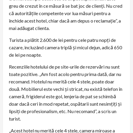
greu de crezut în ce măsură se bat joc de clienți. Nu cred
că autoritățile competente vor lua măsuri pentru a
închide acest hotel, chiar dacă am depus o reclamație”, a
mai adăugat clienta.
Turista a plătit 2.600 de lei pentru cele patru nopți de
cazare, incluzând camera triplă și micul dejun, adică 650
de lei pe noapte.
Recenziile hotelului de pe site-urile de rezervări nu sunt
toate pozitive. „Am fost acolo pentru prima dată, dar nu
recomand. Hotelul nu merită cele 4 stele, poate doar
două. Mobilierul este vechi și stricat, nu există telefon în
cameră, frigiderul este gol, lenjeria de pat se schimbă
doar dacă ceri în mod repetat, ospătarii sunt nesimțiți și
lipsiți de profesionalism, etc. Nu recomand”, a scris un
turist.
„Acest hotel nu merită cele 4 stele, camera miroase a