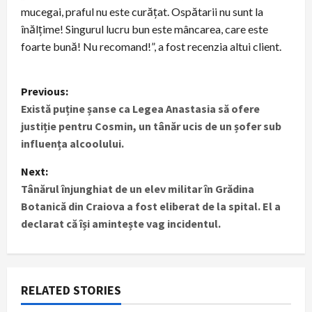
mucegai, praful nu este curățat. Ospătarii nu sunt la
înălțime! Singurul lucru bun este mâncarea, care este
foarte bună! Nu recomand!”, a fost recenzia altui client.
P
Previous:
Există puține șanse ca Legea Anastasia să ofere
o
justiție pentru Cosmin, un tânăr ucis de un șofer sub
s
influența alcoolului.
t
Next:
Tânărul înjunghiat de un elev militar în Grădina
n
Botanică din Craiova a fost eliberat de la spital. El a
declarat că își amintește vag incidentul.
a
v
i
RELATED STORIES