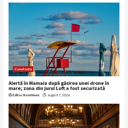
g
a
t
i
o
n
Constanta
Alertă în Mamaia după găsirea unei drone în
mare; zona din jurul Loft a fost securizată
Editor RomNews
august 7, 2026