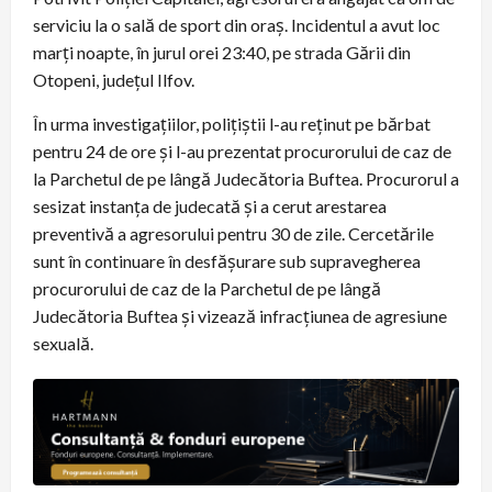
serviciu la o sală de sport din oraș. Incidentul a avut loc
marți noapte, în jurul orei 23:40, pe strada Gării din
Otopeni, județul Ilfov.
În urma investigațiilor, polițiștii l-au reținut pe bărbat
pentru 24 de ore și l-au prezentat procurorului de caz de
la Parchetul de pe lângă Judecătoria Buftea. Procurorul a
sesizat instanța de judecată și a cerut arestarea
preventivă a agresorului pentru 30 de zile. Cercetările
sunt în continuare în desfășurare sub supravegherea
procurorului de caz de la Parchetul de pe lângă
Judecătoria Buftea și vizează infracțiunea de agresiune
sexuală.