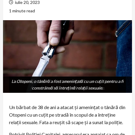
iulie 20, 2023
1 minute read
La Otopeni, o tânără a fost amenințată cu un cuțit pentru a fi
La Otopeni, o tânără a fost amenințată cu un cuțit pentru a
fi constrânsă să întrețină relații sexuale.
constrânsă să întrețină relații sexuale.
Un bărbat de 38 de ani a atacat și amenințat o tânără din
Otopeni cu un cuțit pe stradă în scopul de a întreține
relații sexuale. Fata a reușit să scape și a sunat la poliție.
Potrivit Poliției Capitalei, agresorul era angajat ca om de