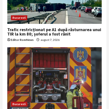
t
i
Bucuresti
o
Trafic restricționat pe A1 după răsturnarea unui
TIR la km 80; șoferul a fost rănit
n
Editor RomNews
august 7, 2026
Bucuresti