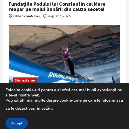
Fundațiile Podului lui Constantin cel Mare
reapar pe malul Dunării din cauza secetei
Editor RomNews
august 7, 2026
Stiri externe
Folosim cookie-uri pentru a-ți oferi cea mai bună experiență pe
La 97 de ani, Betty Bromage a mers pe aripa
site-ul nostru web.
unui avion și a doborât recordul mondial
Poți să afli mai multe despre cookie-urile pe care le folosim sau
Editor RomNews
august 7, 2026
să le dezactivezi în
setări
.
Accept
Copyright © All rights reserved.