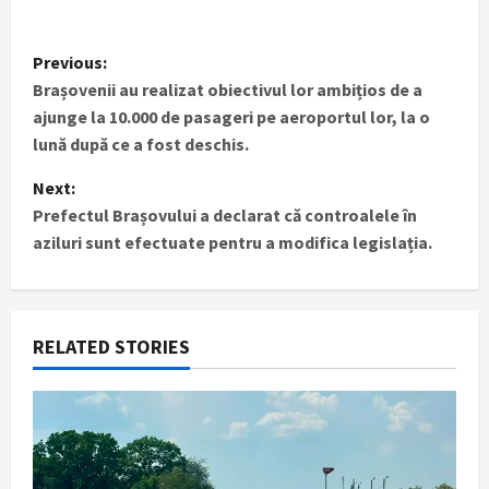
P
Previous:
Brașovenii au realizat obiectivul lor ambițios de a
o
ajunge la 10.000 de pasageri pe aeroportul lor, la o
s
lună după ce a fost deschis.
t
Next:
Prefectul Brașovului a declarat că controalele în
n
aziluri sunt efectuate pentru a modifica legislația.
a
v
RELATED STORIES
i
g
a