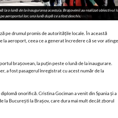
să la o lună de la inaugurarea acestuia. Brașovenii au realizat obiectivul l
st atinsă la o lună de la inaugurarea acestuia. Brașovenii au realizat
asageri pe aeroportul lor, una lună după ce a fost deschis.
pe aeroportul lor, una lună după ce a fost deschis.
 pe drumul promis de autoritățile locale. În această
 la aeroport, ceea ce a generat încredere că se vor ating
portul brașovean, la puțin peste o lună de la inaugurare.
er, a fost pasagerul înregistrat cu acest număr de la
 diplomă onorifică. Cristina Gociman a venit din Spania și a
de la București la Brașov, care dura mai mult decât zborul