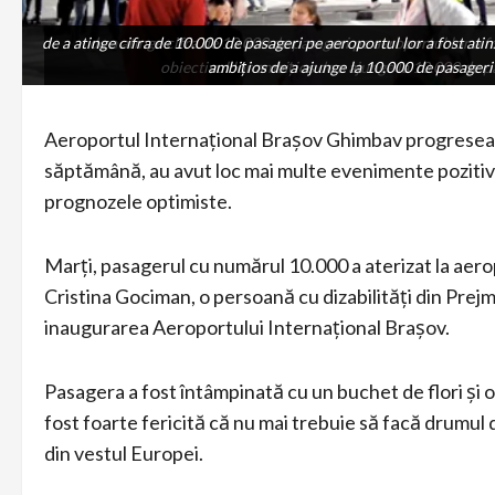
de a atinge cifra de 10.000 de pasageri pe aeroportul lor a fost atin
de a atinge cifra de 10.000 de pasageri pe aeroportul lor a fo
obiectivul lor ambițios de a ajunge la 10.000 de p
ambițios de a ajunge la 10.000 de pasageri 
Aeroportul Internațional Brașov Ghimbav progresează
săptămână, au avut loc mai multe evenimente pozitive
prognozele optimiste.
Marți, pasagerul cu numărul 10.000 a aterizat la aero
Cristina Gociman, o persoană cu dizabilități din Prejm
inaugurarea Aeroportului Internațional Brașov.
Pasagera a fost întâmpinată cu un buchet de flori și o
fost foarte fericită că nu mai trebuie să facă drumul 
din vestul Europei.