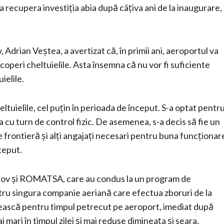
a recupera investiția abia după câțiva ani de la inaugurare,
Adrian Veștea, a avertizat că, în primii ani, aeroportul va
coperi cheltuielile. Asta însemna că nu vor fi suficiente
ielile.
ltuielile, cel puțin în perioada de început. S-a optat pentr
ea cu turn de control fizic. De asemenea, s-a decis să fie un
de frontieră și alți angajați necesari pentru buna funcționar
nceput.
rașov și ROMATSA, care au condus la un program de
ntru singura companie aeriană care efectua zboruri de la
tească pentru timpul petrecut pe aeroport, imediat după
 mari în timpul zilei și mai reduse dimineața și seara.