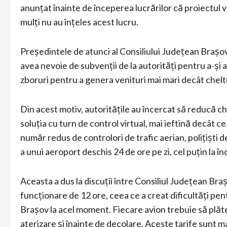
anunțat înainte de începerea lucrărilor că proiectul v
mulți nu au înțeles acest lucru.
Președintele de atunci al Consiliului Județean Brașov, 
avea nevoie de subvenții de la autorități pentru a-și a
zboruri pentru a genera venituri mai mari decât cheltu
Din acest motiv, autoritățile au încercat să reducă che
soluția cu turn de control virtual, mai ieftină decât c
număr redus de controlori de trafic aerian, polițiști 
a unui aeroport deschis 24 de ore pe zi, cel puțin la î
Aceasta a dus la discuții între Consiliul Județean B
funcționare de 12 ore, ceea ce a creat dificultăți pe
Brașov la acel moment. Fiecare avion trebuie să plă
aterizare și înainte de decolare. Aceste tarife sunt mai