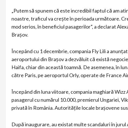
„Putem să spunem că este incredibil faptul că am atin
noastre, traficul va crește în perioada următoare. Cre
mod serios, în beneficiul pasagerilor”, a declarat Al
Brașov.
Începând cu 1 decembrie, compania Fly Lili a anunțat
aeroportului din Brașov a dezvăluit că există negocier
Haifa, chiar din această toamnă. De asemenea, în lun
către Paris, pe aeroportul Orly, operate de France Air
Începând din luna viitoare, compania maghiară Wizz Ai
pasagerul cu numărul 10.000, premierul Ungariei, Vikt
privată în România. Autoritățile locale brașovene susț
După inaugurare, au existat multe scandaluri în jurul