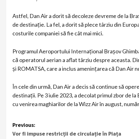
Astfel, Dan Air a dorit să decoleze devreme de la Bra
de destinație. La fel, a dorit să plece târziu din Europ
costurile companiei să fie cât mai mici.
Programul Aeroportului Internațional Brașov Ghimbav, 
că operatorul aerian a aflat târziu despre aceasta. Di
și ROMATSA, care a inclus amenințarea că Dan Air nu 
În cele din urmă, Dan Air a decis să continue să oper
destinații. Pe 3 iulie 2023, a decolat primul zbor de 
cu venirea maghiarilor de la Wizz Air în august, număr
P
Previous:
Vor fi impuse restricții de circulație în Piața