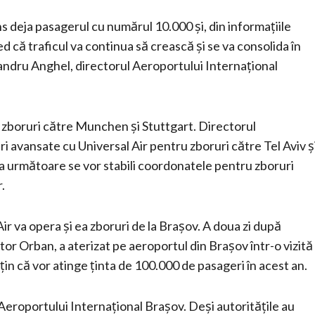
s deja pasagerul cu numărul 10.000 și, din informațiile
d că traficul va continua să crească și se va consolida în
exandru Anghel, directorul Aeroportului Internațional
 zboruri către Munchen și Stuttgart. Directorul
i avansate cu Universal Air pentru zboruri către Tel Aviv ș
a următoare se vor stabili coordonatele pentru zboruri
.
r va opera și ea zboruri de la Brașov. A doua zi după
or Orban, a aterizat pe aeroportul din Brașov într-o vizită
in că vor atinge ținta de 100.000 de pasageri în acest an.
 Aeroportului Internațional Brașov. Deși autoritățile au