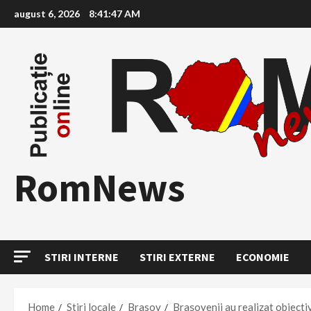
Skip
august 6, 2026
8:41:48 AM
to
content
RomNews
STIRI INTERNE
STIRI EXTERNE
ECONOMIE
Home
Stiri locale
Brasov
Brașovenii au realizat obiectiv