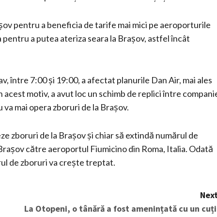
șov pentru a beneficia de tarife mai mici pe aeroporturile
a pentru a putea ateriza seara la Brașov, astfel încât
între 7:00 și 19:00, a afectat planurile Dan Air, mai ales
n acest motiv, a avut loc un schimb de replici între compani
va mai opera zboruri de la Brașov.
eze zboruri de la Brașov și chiar să extindă numărul de
la Brașov către aeroportul Fiumicino din Roma, Italia. Odată
ul de zboruri va crește treptat.
Next
La Otopeni, o tânără a fost amenințată cu un cuți