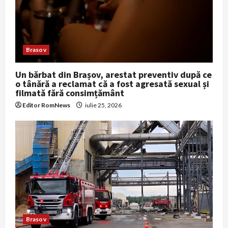
o
n
Brasov
Un bărbat din Brașov, arestat preventiv după ce
o tânără a reclamat că a fost agresată sexual și
filmată fără consimțământ
Editor RomNews
iulie 25, 2026
Brasov