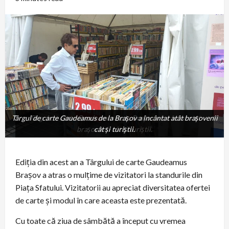
Târgul de carte Gaudeamus de la Brașov a încântat atât brașovenii
Târgul de carte Gaudeamus de la Brașov a încântat atât
brașovenii cât și turiștii.
cât și turiștii.
Ediția din acest an a Târgului de carte Gaudeamus
Brașov a atras o mulțime de vizitatori la standurile din
Piața Sfatului. Vizitatorii au apreciat diversitatea ofertei
de carte și modul în care aceasta este prezentată.
Cu toate că ziua de sâmbătă a început cu vremea