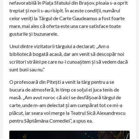
nefavorabilă în Piața Sfatului din Brașov, ploaia s-a oprit
treptat și norii s-au risipit. În aceste condiții, numărul
celor veniți la Târgul de Carte Gaudeamus a fost foarte
mare, mai ales că oferta este una care satisface toate
gusturile și buzunarele.
Unul dintre vizitatorii târgului a declarat: „Am o
bibliotecă bogată acasă, dar am venit să descopăr noi
scriitori străini pe care nu-i cunoaștem și să vedem dacă
sunt buni sau nu.”
O profesoară din Pitești a venit la târg pentru a se
bucura de atmosferă, în timp ce soțul ei juca tenis de
masă. „Am avut noroc că aici se desfășoară târgul de
carte, unde m-am delectat și am cumpărat tot ce mi-a
plăcut, iar seara voi merge la Teatrul Sică Alexandrescu
pentru Săptămâna Comediei”, a spus ea.