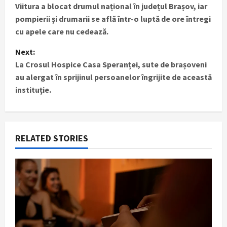
Viitura a blocat drumul național în județul Brașov, iar
o
pompierii și drumarii se află într-o luptă de ore întregi
s
cu apele care nu cedează.
t
Next:
La Crosul Hospice Casa Speranței, sute de brașoveni
n
au alergat în sprijinul persoanelor îngrijite de această
instituție.
a
v
i
RELATED STORIES
g
a
t
i