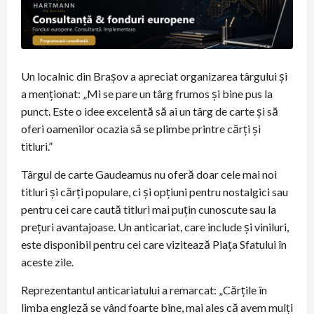
Un localnic din Brașov a apreciat organizarea târgului și
a menționat: „Mi se pare un târg frumos și bine pus la
punct. Este o idee excelentă să ai un târg de carte și să
oferi oamenilor ocazia să se plimbe printre cărți și
titluri.”
Târgul de carte Gaudeamus nu oferă doar cele mai noi
titluri și cărți populare, ci și opțiuni pentru nostalgici sau
pentru cei care caută titluri mai puțin cunoscute sau la
prețuri avantajoase. Un anticariat, care include și viniluri,
este disponibil pentru cei care vizitează Piața Sfatului în
aceste zile.
Reprezentantul anticariatului a remarcat: „Cărțile în
limba engleză se vând foarte bine, mai ales că avem mulți