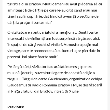
turiști aici în Brașov. Mulți oameni au avut plăcerea să-și
amintească de cărțile pe care le-au citit când erau mai
tineri sau în copilărie, dat fiind că avem și o secțiune de
cărți la prețuri foarte mici.”
O vizitatoare a anticariatului a menționat: „Sunt foarte
interesată de viniluri și am fost surprinsă să găsesc aici,
în spațiul de cărți vechi, și viniluri. Atmosfera puțin mai
vintage, care te reconectează cu lucruri ușor pierdute în
prezent, îmi place foarte mult.”
Pe lângă cărți, vizitatorii au arătat interes și pentru
muzică, jocuri și suveniruri legate de această ediție a
târgului. Târgul de carte Gaudeamus, organizat de echipa
Gaudeamus și Radio România Brașov FM, se desfășoară
în Piața Sfatului din Brașov, între 5 și 9 iulie.
P
Previous: