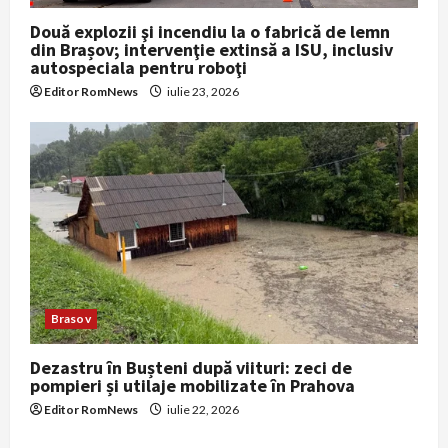
Două explozii şi incendiu la o fabrică de lemn
din Brașov; intervenţie extinsă a ISU, inclusiv
autospeciala pentru roboţi
Editor RomNews
iulie 23, 2026
Brasov
Dezastru în Bușteni după viituri: zeci de
pompieri și utilaje mobilizate în Prahova
Editor RomNews
iulie 22, 2026