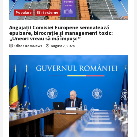
Populare
Stiri externe
Angajații Comisiei Europene semnalează
epuizare, birocrație și management toxic:
„Uneori vreau să mă împușc”
Editor RomNews
august 7, 2026