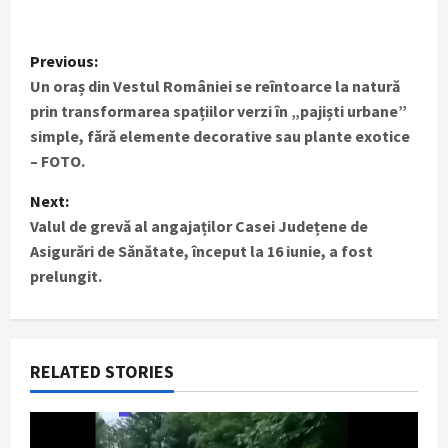
P
Previous:
Un oraș din Vestul României se reîntoarce la natură
o
prin transformarea spațiilor verzi în „pajiști urbane”
s
simple, fără elemente decorative sau plante exotice
– FOTO.
t
Next:
n
Valul de grevă al angajaților Casei Județene de
Asigurări de Sănătate, început la 16 iunie, a fost
a
prelungit.
v
i
RELATED STORIES
g
a