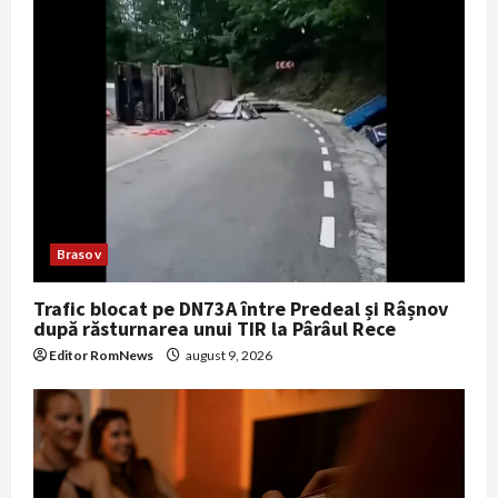
t
i
o
n
Brasov
Trafic blocat pe DN73A între Predeal și Râșnov
după răsturnarea unui TIR la Pârâul Rece
Editor RomNews
august 9, 2026