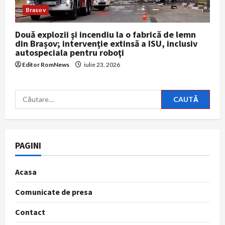
Brasov
Două explozii şi incendiu la o fabrică de lemn
din Brașov; intervenţie extinsă a ISU, inclusiv
autospeciala pentru roboţi
Editor RomNews
iulie 23, 2026
Caută
după:
PAGINI
Acasa
Comunicate de presa
Contact