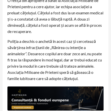
O fetiță din apropiere a sunat la Asociația Milioane de
Prieteni pentru a cere ajutor, iar echipa asociației a
preluat cățelușul. Cățelul a fost dus la un examen medical
și s-a constatat că avea o lăbuță ruptă. A doua zi
dimineață, cățelul a fost operat și acum se află în proces
de recuperare.
Poliția a deschis o anchetă în acest caz și cercetează
săvârșirea infracțiunii de „Rănirea cu intenție a
animalelor”. Deoarece copilul are doar zece ani, nu poate
fi tras la răspundere în mod legal, dar ar trebui educat cu
privire la modul în care trebuie să trateze animalele.
Asociația Milioane de Prieteni speră să găsească o
familie iubitoare care să adopte cățelușul.