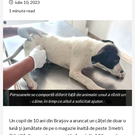
iulie 10, 2023
1 minute read
Persoanele se comportă diferit față de animale: unul a rănit un
Persoanele se comportă diferit față de animale: unul a rănit
un câine, în timp ce altul a solicitat ajutor.
câine, în timp ce altul a solicitat ajutor.
Un copil de 10 ani din Brașov a aruncat un cățel de doar o
lună și jumătate de pe o magazie înaltă de peste 3 metri.