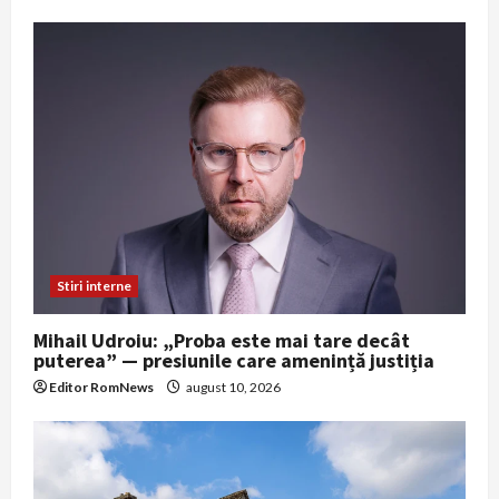
Stiri interne
Mihail Udroiu: „Proba este mai tare decât
puterea” — presiunile care amenință justiția
Editor RomNews
august 10, 2026