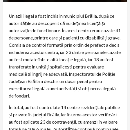
Un azil ilegal a fost închis în municipiul Brăila, după ce
autoritățile au descoperit că nu deținea licență și
autorizație de funcționare. În acest centru erau cazate 41
de persoane, printre care și pacienți cu dizabilități grave.
Comisia de control formată prin ordin de prefect a decis
închiderea acestui centru, iar 23 dintre persoanele cazate
au fost mutate într-o altă locație legală, iar 18 au fost
transferate în unități spitalicești pentru evaluare
medicală și îngrijire adecvată. Inspectoratul de Poliție
Județean Brăila a deschis un dosar penal pentru
exercitarea ilegală a unei activități și obținerea ilegală
de fonduri.
În total, au fost controlate 14 centre rezidențiale publice
și private în județul Brăila, iar în urma acestor verificări
au fost aplicate 23 de contravenții, cu amenzi în valoare
totală de 108.6 mii lei. Autoritățile continuă controalele