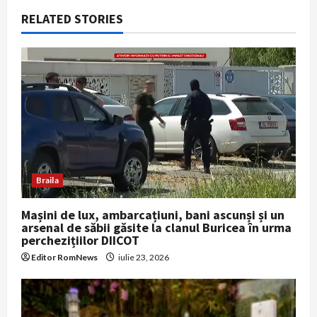
RELATED STORIES
v
i
g
a
t
i
Braila
o
Mașini de lux, ambarcațiuni, bani ascunși și un
arsenal de săbii găsite la clanul Buricea în urma
n
perchezițiilor DIICOT
Editor RomNews
iulie 23, 2026