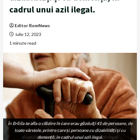
cadrul unui azil ilegal.
Editor RomNews
iulie 12, 2023
1 minute read
În Brăila se afla o clădire în care erau găzduiți 41 de persoane, de
În Brăila se afla o clădire în care erau găzduiți 41 de
toate vârstele, printre care și persoane cu dizabilități și cu
persoane, de toate vârstele, printre care și persoane cu
dizabilități și cu demență, în cadrul unui azil ilegal.
demență, în cadrul unui azil ilegal.