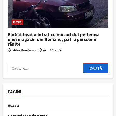
Braila
Bărbat beat a intrat cu motociclul pe terasa
unui magazin din Romanu; patru persoane
rănite
Editor RomNews
iulie 16, 2026
Caută
după:
PAGINI
Acasa
Comunicate de presa