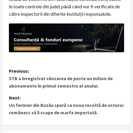
în toate centrele din județ până când vor fi verificate de
către inspectorii din diferite instituții responsabile.
P
Previous:
STB a înregistrat vânzarea de peste un milion de
o
abonamente în primul semestru al anului.
s
Next:
t
Un fermier din Buzău speră ca noua recoltă de usturoi
românesc să îi scape de marfa importată.
n
a