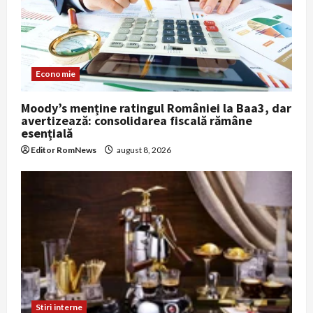
Economie
Moody’s menține ratingul României la Baa3, dar
avertizează: consolidarea fiscală rămâne
esențială
Editor RomNews
august 8, 2026
Stiri interne