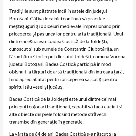
Tradițiile sunt păstrate încă în satele din județul
Botoșani. Câțiva localnici continuă să practice
meșteșuguri și obiceiuri medievale, impresionând prin
priceperea și pasiunea lor pentru arta tradițională. Unul
dintre aceștia este badea Costică de la Joldești,
cunoscut și sub numele de Constantin Ciubotărița, un
țăran hâtru și priceput din satul Joldești, comuna Vorona,
județul Botoșani. Badea Costică participă în mod
obișnuit la târguri de artă tradițională din întreaga țară,
fiind apreciat atât pentru priceperea sa, cât și pentru
spiritul său vesel și jucăuș.
Badea Costică de la Joldești este unul dintre cei mai
pricepuți cojocari tradiționali, capabil să facă căciuli și
alte obiecte din piele folosind metode străvechi
transmise din generație în generație.
La vârsta de 64 de ani, Badea Costică s-a născut și a