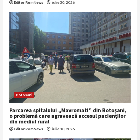
n
Editor RomNews
iulie 30, 2026
Botosani
Parcarea spitalului „Mavromati” din Botoșani,
o problemă care agravează accesul pacienților
din mediul rural
Editor RomNews
iulie 10, 2026