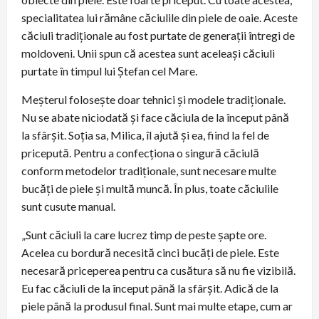
specialitatea lui rămâne căciulile din piele de oaie. Aceste
căciuli tradiționale au fost purtate de generații întregi de
moldoveni. Unii spun că acestea sunt aceleași căciuli
purtate în timpul lui Ștefan cel Mare.
Meșterul folosește doar tehnici și modele tradiționale.
Nu se abate niciodată și face căciula de la început până
la sfârșit. Soția sa, Milica, îl ajută și ea, fiind la fel de
pricepută. Pentru a confecționa o singură căciulă
conform metodelor tradiționale, sunt necesare multe
bucăți de piele și multă muncă. În plus, toate căciulile
sunt cusute manual.
„Sunt căciuli la care lucrez timp de peste șapte ore.
Acelea cu bordură necesită cinci bucăți de piele. Este
necesară priceperea pentru ca cusătura să nu fie vizibilă.
Eu fac căciuli de la început până la sfârșit. Adică de la
piele până la produsul final. Sunt mai multe etape, cum ar