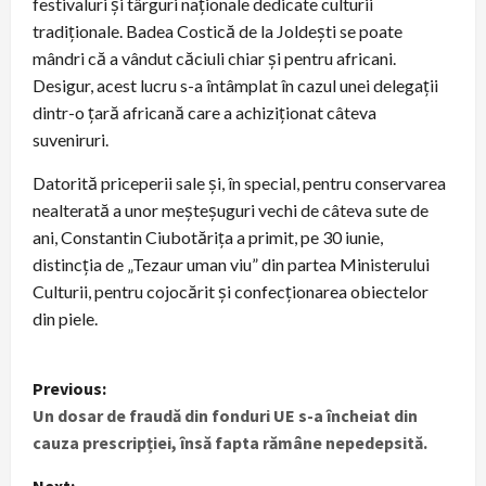
festivaluri și târguri naționale dedicate culturii
tradiționale. Badea Costică de la Joldești se poate
mândri că a vândut căciuli chiar și pentru africani.
Desigur, acest lucru s-a întâmplat în cazul unei delegații
dintr-o țară africană care a achiziționat câteva
suveniruri.
Datorită priceperii sale și, în special, pentru conservarea
nealterată a unor meșteșuguri vechi de câteva sute de
ani, Constantin Ciubotărița a primit, pe 30 iunie,
distincția de „Tezaur uman viu” din partea Ministerului
Culturii, pentru cojocărit și confecționarea obiectelor
din piele.
P
Previous:
Un dosar de fraudă din fonduri UE s-a încheiat din
o
cauza prescripției, însă fapta rămâne nepedepsită.
s