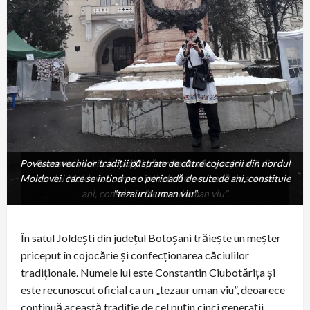
Povestea vechilor tradiții păstrate de către cojocarii din nordul
Povestea vechilor tradiții păstrate de către cojocarii din
Moldovei, care se întind pe o perioadă de sute de ani, constituie
nordul Moldovei, care se întind pe o perioadă de sute de
ani, constituie "tezaurul uman viu".
"tezaurul uman viu".
În satul Joldești din județul Botoșani trăiește un meșter
priceput în cojocărie și confecționarea căciulilor
tradiționale. Numele lui este Constantin Ciubotărița și
este recunoscut oficial ca un „tezaur uman viu”, deoarece
continuă această tradiție de cel puțin cinci generații.