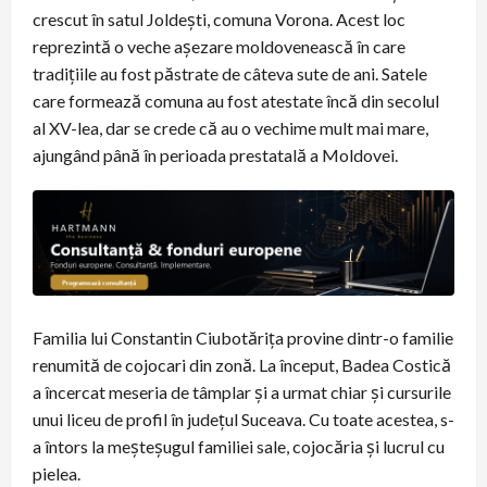
crescut în satul Joldești, comuna Vorona. Acest loc
reprezintă o veche așezare moldovenească în care
tradițiile au fost păstrate de câteva sute de ani. Satele
care formează comuna au fost atestate încă din secolul
al XV-lea, dar se crede că au o vechime mult mai mare,
ajungând până în perioada prestatală a Moldovei.
Familia lui Constantin Ciubotărița provine dintr-o familie
renumită de cojocari din zonă. La început, Badea Costică
a încercat meseria de tâmplar și a urmat chiar și cursurile
unui liceu de profil în județul Suceava. Cu toate acestea, s-
a întors la meșteșugul familiei sale, cojocăria și lucrul cu
pielea.