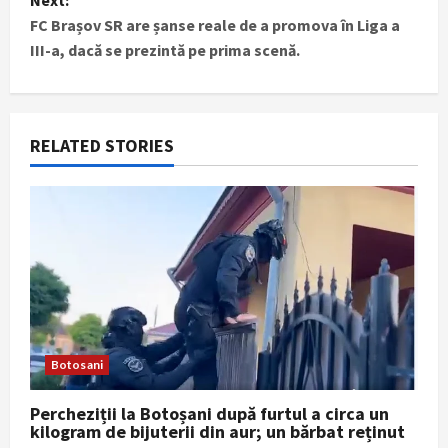
Next:
t
FC Brașov SR are șanse reale de a promova în Liga a
III-a, dacă se prezintă pe prima scenă.
n
a
RELATED STORIES
v
i
g
a
t
i
Botosani
o
Percheziții la Botoșani după furtul a circa un
kilogram de bijuterii din aur; un bărbat reținut