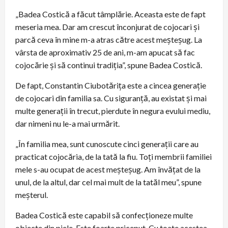
„Badea Costică a făcut tâmplărie. Aceasta este de fapt
meseria mea. Dar am crescut înconjurat de cojocari și
parcă ceva în mine m-a atras către acest meșteșug. La
vârsta de aproximativ 25 de ani, m-am apucat să fac
cojocărie și să continui tradiția”, spune Badea Costică.
De fapt, Constantin Ciubotărița este a cincea generație
de cojocari din familia sa. Cu siguranță, au existat și mai
multe generații în trecut, pierdute în negura evului mediu,
dar nimeni nu le-a mai urmărit.
„În familia mea, sunt cunoscute cinci generații care au
practicat cojocăria, de la tată la fiu. Toți membrii familiei
mele s-au ocupat de acest meșteșug. Am învățat de la
unul, de la altul, dar cel mai mult de la tatăl meu”, spune
meșterul.
Badea Costică este capabil să confecționeze multe
obiecte din piele. Este foarte priceput. Cu toate acestea,