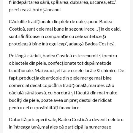
fi îndepărtarea sării, spălarea, dublarea, uscarea, etc.”,
precizează botoșăneanul.
Căciulile tradiționale din piele de oaie, spune Badea
Costică, sunt cele mai bune în sezonul rece. „Țin de cald,
sunt sănătoase în comparație cu cele sintetice și
protejează bine întregul cap”, adaugă Badea Costică.
Pe lângă căciuli, badea Costică este renumit și pentru
obiectele din piele, confecționate tot după metode
tradiționale. Mai exact, el face curele, brâie și chimire. De
fapt, producția de articole din piele merge mai bine
comercial decât cojocăria tradițională, mai ales că o
căciulă sănătoasă, cu bordură și făcută din mai multe
bucăți de piele, poate avea un preț destul de ridicat
pentru cei cu posibilități financiare.
Datorită priceperii sale, Badea Costică a devenit celebru
în întreaga țară, mai ales că participă la numeroase