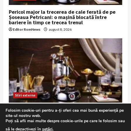
Pericol major la trecerea de cale ferată de pe
Șoseaua Petricani: o mașină blocată între
bariere în timp ce trecea trenul
Editor RomNews
august 8, 2026
Stiri externe
Zelenski: SUA nu au emis licențe pentru
Folosim cookie-uri pentru a-ți oferi cea mai bună experiență pe
producția Patriot; Ucraina ar fi putut fabrica
site-ul nostru web.
sisteme în urmă cu 3-4 ani
Poți să afli mai multe despre cookie-urile pe care le folosim sau
Editor RomNews
august 8, 2026
să le dezactivezi în
setări
.