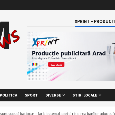
XPRINT – PRODUCTI
POLITICA
SPORT
DIVERSE
STIRI LOCALE
 sunt supuși batjocurii, iar blestemul apei și risipirea banilor aduc suf