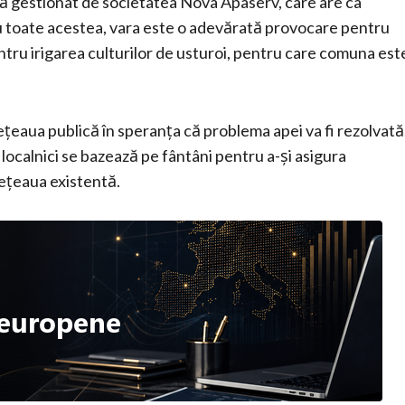
pă gestionat de societatea Nova Apaserv, care are ca
Cu toate acestea, vara este o adevărată provocare pentru
ntru irigarea culturilor de usturoi, pentru care comuna est
rețeaua publică în speranța că problema apei va fi rezolvată
localnici se bazează pe fântâni pentru a-și asigura
rețeaua existentă.