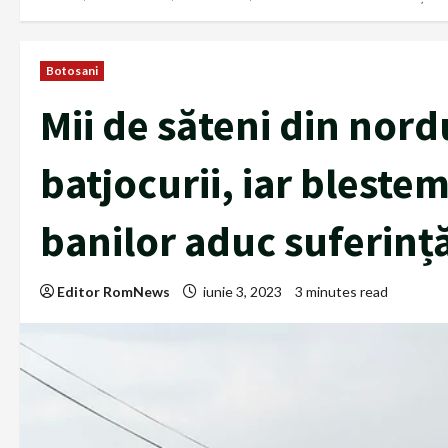
Botosani
Mii de săteni din nordu
batjocurii, iar blestem
banilor aduc suferință
Editor RomNews
iunie 3, 2023
3 minutes read