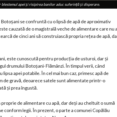
r blestemul apei și risipirea banilor aduc suferință și disperare.
r blestemul apei și risipirea banilor aduc suferință și disperare.
i Botoșani se confruntă cu o lipsă de apă de aproximativ
 este cauzată de o magistrală veche de alimentare care nu 
încearcă de cinci ani să construiască propria rețea de apă, da
ni, este cunoscută pentru producția de usturoi, dar și
ungul drumului Botoșani-Flămânzi. În timpul verii, când
u lipsa apei potabile. În cel mai bun caz, primesc apă de
trem de gravă, deoarece satele sunt alimentate printr-o
tă și prea îngustă.
a proprie de alimentare cu apă, dar deși au cheltuit o sumă
ne conform legii. În prezent, o parte a comunei Copălău