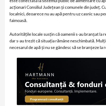
este conectată la sistemul public de alimentare cu a
acționari Consiliul Județean și comunele din județ. 
localnici, deoarece nu au apă pentru uz casnic sau pe
faimoasă.
Autoritățile locale susțin că oamenii s-au branșat la 
dar s-au trezit că situația rămâne neschimbată. Mulți 
necesarul de apă și nu se gândesc să se branșeze la 