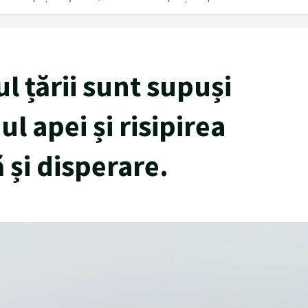
l țării sunt supuși
ul apei și risipirea
 și disperare.