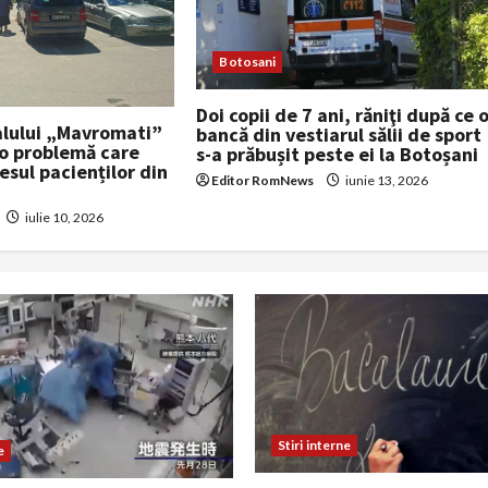
Botosani
Doi copii de 7 ani, răniţi după ce 
alului „Mavromati”
bancă din vestiarul sălii de sport
 o problemă care
s-a prăbușit peste ei la Botoșani
sul pacienților din
Editor RomNews
iunie 13, 2026
iulie 10, 2026
Stiri interne
e