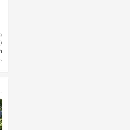
:
i
n
.