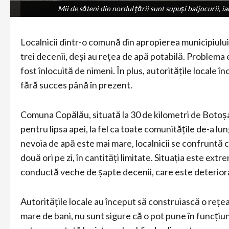
Mii de săteni din nordul țării sunt supuși batjocurii, ia
Mii de săteni din nordul țării sunt supuși batjocurii, ia
Localnicii dintr-o comună din apropierea municipiulu
trei decenii, deși au rețea de apă potabilă. Problema
fost înlocuită de nimeni. În plus, autoritățile locale 
fără succes până în prezent.
Comuna Copălău, situată la 30 de kilometri de Botoșa
pentru lipsa apei, la fel ca toate comunitățile de-a l
nevoia de apă este mai mare, localnicii se confruntă c
două ori pe zi, în cantități limitate. Situația este ex
conductă veche de șapte decenii, care este deteriora
Autoritățile locale au început să construiască o rețe
mare de bani, nu sunt sigure că o pot pune în funcțiu