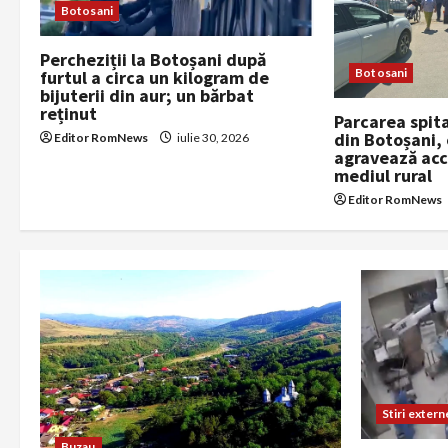
g
Botosani
a
Percheziții la Botoșani după
Botosani
furtul a circa un kilogram de
t
bijuterii din aur; un bărbat
reținut
Parcarea spit
i
din Botoșani,
Editor RomNews
iulie 30, 2026
agravează acce
o
mediul rural
Editor RomNews
n
Stiri extern
Buzau