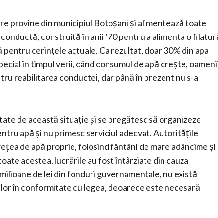
re provine din municipiul Botoșani și alimentează toate
conductă, construită în anii ’70 pentru a alimenta o filatur
 pentru cerințele actuale. Ca rezultat, doar 30% din apa
 special în timpul verii, când consumul de apă crește, oameni
ntru reabilitarea conductei, dar până în prezent nu s-a
oltate de această situație și se pregătesc să organizeze
ntru apă și nu primesc serviciul adecvat. Autoritățile
 rețea de apă proprie, folosind fântâni de mare adâncime și
oate acestea, lucrările au fost întârziate din cauza
ă milioane de lei din fonduri guvernamentale, nu există
cilor în conformitate cu legea, deoarece este necesară