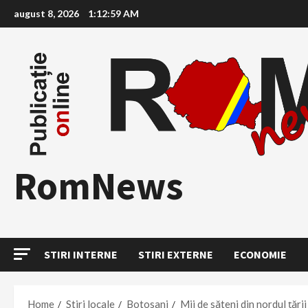
Skip
august 8, 2026
1:13:00 AM
to
content
RomNews
STIRI INTERNE
STIRI EXTERNE
ECONOMIE
Home
Stiri locale
Botosani
Mii de săteni din nordul țării