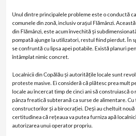
Unul dintre principalele probleme este o conductă ca
comunele din zonă, inclusiv orașul Flămânzi. Această 
din Flămânzi, este acum învechită și subdimensionată
pompată ajunge la utilizatori, restul fiind pierdut. În
se confruntă cu lipsa apei potabile. Există planuri pe
întâmplat nimic concret.
Localnicii din Copălău și autoritățile locale sunt rev
proteste masive. Ei consideră că plătesc prea mult pe
locale au încercat timp de cinci ani să construiască o
pânza freatică subterană ca surse de alimentare. Cu t
constructorilor și a birocrației. Deși au cheltuit nou
certitudinea că rețeaua va putea furniza apă localni
autorizarea unui operator propriu.