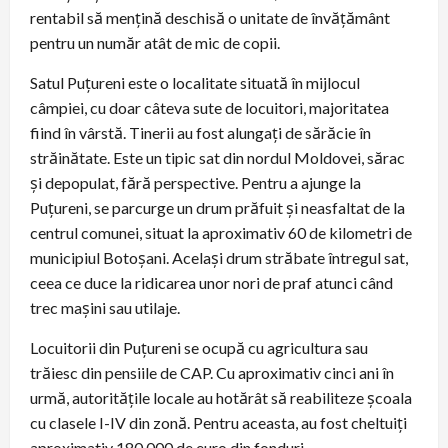
rentabil să mențină deschisă o unitate de învățământ
pentru un număr atât de mic de copii.
Satul Puțureni este o localitate situată în mijlocul
câmpiei, cu doar câteva sute de locuitori, majoritatea
fiind în vârstă. Tinerii au fost alungați de sărăcie în
străinătate. Este un tipic sat din nordul Moldovei, sărac
și depopulat, fără perspective. Pentru a ajunge la
Puțureni, se parcurge un drum prăfuit și neasfaltat de la
centrul comunei, situat la aproximativ 60 de kilometri de
municipiul Botoșani. Același drum străbate întregul sat,
ceea ce duce la ridicarea unor nori de praf atunci când
trec mașini sau utilaje.
Locuitorii din Puțureni se ocupă cu agricultura sau
trăiesc din pensiile de CAP. Cu aproximativ cinci ani în
urmă, autoritățile locale au hotărât să reabiliteze școala
cu clasele I-IV din zonă. Pentru aceasta, au fost cheltuiți
aproximativ 180.000 de euro din fonduri