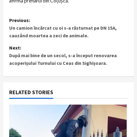
afirmă primarul din Coțușca.
P
Previous:
Un camion încărcat cu oi s-a răsturnat pe DN 15A,
o
cauzând moartea a zeci de animale.
s
Next:
t
După mai bine de un secol, s-a început renovarea
acoperișului Turnului cu Ceas din Sighișoara.
n
a
RELATED STORIES
v
i
g
a