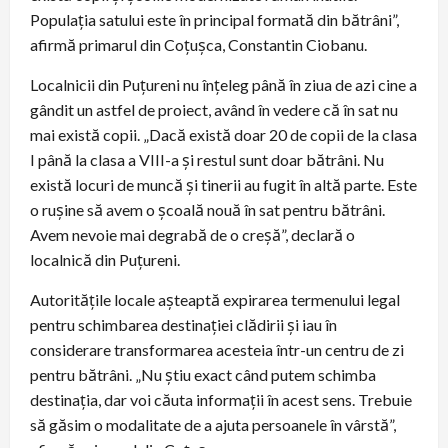
Populația satului este în principal formată din bătrâni”,
afirmă primarul din Coțușca, Constantin Ciobanu.
Localnicii din Puțureni nu înțeleg până în ziua de azi cine a
gândit un astfel de proiect, având în vedere că în sat nu
mai există copii. „Dacă există doar 20 de copii de la clasa
I până la clasa a VIII-a și restul sunt doar bătrâni. Nu
există locuri de muncă și tinerii au fugit în altă parte. Este
o rușine să avem o școală nouă în sat pentru bătrâni.
Avem nevoie mai degrabă de o creșă”, declară o
localnică din Puțureni.
Autoritățile locale așteaptă expirarea termenului legal
pentru schimbarea destinației clădirii și iau în
considerare transformarea acesteia într-un centru de zi
pentru bătrâni. „Nu știu exact când putem schimba
destinația, dar voi căuta informații în acest sens. Trebuie
să găsim o modalitate de a ajuta persoanele în vârstă”,