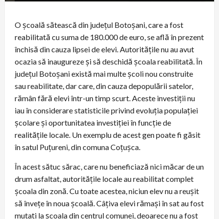
O școală sătească din județul Botoșani, care a fost
reabilitată cu suma de 180.000 de euro, se află în prezent
închisă din cauza lipsei de elevi. Autoritățile nu au avut
ocazia să inaugureze și să deschidă școala reabilitată. În
județul Botoșani există mai multe școli nou construite
sau reabilitate, dar care, din cauza depopulării satelor,
rămân fără elevi într-un timp scurt. Aceste investiții nu
iau în considerare statisticile privind evoluția populației
școlare și oportunitatea investiției în funcție de
realitățile locale. Un exemplu de acest gen poate fi găsit
în satul Puțureni, din comuna Coțușca.
În acest sătuc sărac, care nu beneficiază nici măcar de un
drum asfaltat, autoritățile locale au reabilitat complet
școala din zonă. Cu toate acestea, niciun elev nu a reușit
să învețe în noua școală. Câțiva elevi rămași în sat au fost
mutați la școala din centrul comunei, deoarece nu a fost