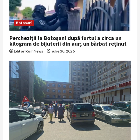
t
i
Botosani
o
Percheziții la Botoșani după furtul a circa un
kilogram de bijuterii din aur; un bărbat reținut
n
Editor RomNews
iulie 30, 2026