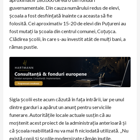
guvernamentale. Din cauza numărului redus de elevi,
școala a fost desființată înainte ca aceasta să fie
folosită. Cei aproximativ 15-20 de elevi din Puțureni au
fost mutați la școala din centrul comunei, Coțușca.
Clădirea școlii, în care s-au investit atât de mulți bani, a
rămas pustie.
Sigla școlii este acum căzută în fața intrării, iar pe unul
dintre garduri a apărut un anunț pentru serviciile
funerare. Autoritățile locale actuale susțin că au
moștenit acest proiect de la administrația anterioară și
că școala reabilitată nu va mai fi niciodată utilizată. „Nu
există copii și școlile modernizate rămân inutile.