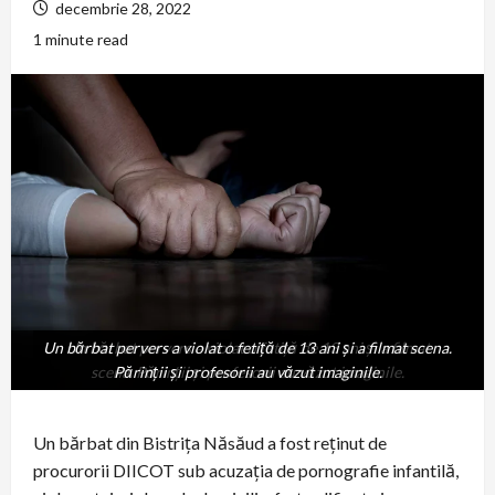
decembrie 28, 2022
1 minute read
Un bărbat pervers a violat o fetiță de 13 ani și a filmat scena.
Un bărbat pervers a violat o fetiță de 13 ani și a filmat
scena. Părinții și profesorii au văzut imaginile.
Părinții și profesorii au văzut imaginile.
Un bărbat din Bistrița Năsăud a fost reținut de
procurorii DIICOT sub acuzația de pornografie infantilă,