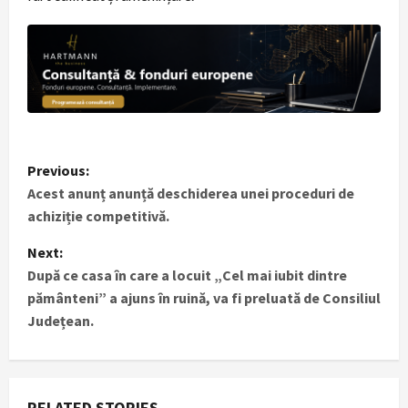
P
Previous:
Acest anunț anunță deschiderea unei proceduri de
o
achiziție competitivă.
s
Next:
t
După ce casa în care a locuit „Cel mai iubit dintre
pământeni” a ajuns în ruină, va fi preluată de Consiliul
n
Județean.
a
v
RELATED STORIES