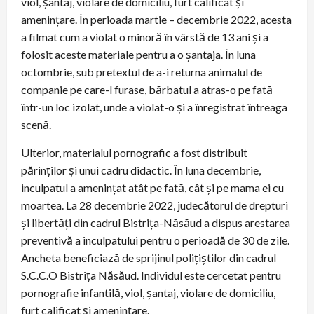
viol, șantaj, violare de domiciliu, furt calificat și
amenințare. În perioada martie – decembrie 2022, acesta
a filmat cum a violat o minoră în vârstă de 13 ani și a
folosit aceste materiale pentru a o șantaja. În luna
octombrie, sub pretextul de a-i returna animalul de
companie pe care-l furase, bărbatul a atras-o pe fată
într-un loc izolat, unde a violat-o și a înregistrat întreaga
scenă.
Ulterior, materialul pornografic a fost distribuit
părinților și unui cadru didactic. În luna decembrie,
inculpatul a amenințat atât pe fată, cât și pe mama ei cu
moartea. La 28 decembrie 2022, judecătorul de drepturi
și libertăți din cadrul Bistrița-Năsăud a dispus arestarea
preventivă a inculpatului pentru o perioadă de 30 de zile.
Ancheta beneficiază de sprijinul polițiștilor din cadrul
S.C.C.O Bistrița Năsăud. Individul este cercetat pentru
pornografie infantilă, viol, șantaj, violare de domiciliu,
furt calificat și amenințare.