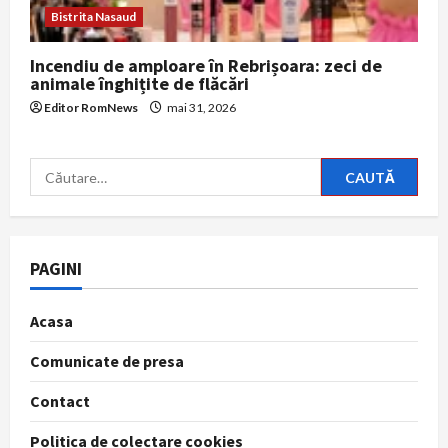
Bistrita Nasaud
Incendiu de amploare în Rebrișoara: zeci de
animale înghițite de flăcări
Editor RomNews
mai 31, 2026
Caută
după:
PAGINI
Acasa
Comunicate de presa
Contact
Politica de colectare cookies