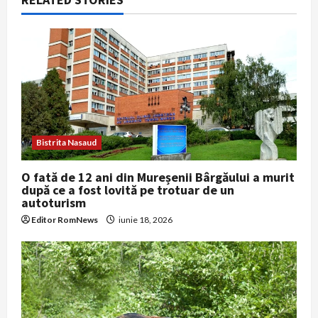
i
g
a
t
i
Bistrita Nasaud
o
O fată de 12 ani din Mureșenii Bârgăului a murit
după ce a fost lovită pe trotuar de un
n
autoturism
Editor RomNews
iunie 18, 2026