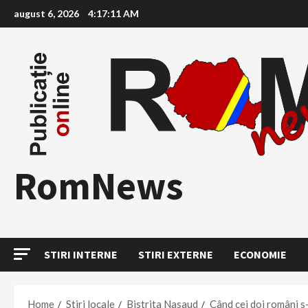
Skip
august 6, 2026
4:17:12 AM
to
content
RomNews
STIRI INTERNE
STIRI EXTERNE
ECONOMIE
Home
Stiri locale
Bistrita Nasaud
Când cei doi români s-