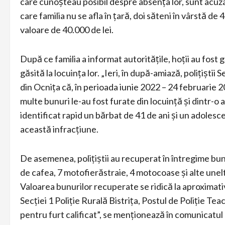
care cunoșteau posibil despre absența lor, sunt acuza
care familia nu se afla în țară, doi săteni în vârstă de 
valoare de 40.000 de lei.
După ce familia a informat autoritățile, hoții au fost 
găsită la locuința lor. „Ieri, în după-amiază, polițiștii 
din Ocnița că, în perioada iunie 2022 – 24 februarie 20
multe bunuri le-au fost furate din locuință și dintr-o a
identificat rapid un bărbat de 41 de ani și un adolescen
această infracțiune.
De asemenea, polițiștii au recuperat în întregime bunu
de cafea, 7 motofierăstraie, 4 motocoase și alte unelte
Valoarea bunurilor recuperate se ridică la aproximativ 4
Secției 1 Poliție Rurală Bistrița, Postul de Poliție Te
pentru furt calificat”, se menționează în comunicatul 