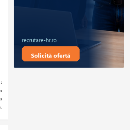
:
a
a
.