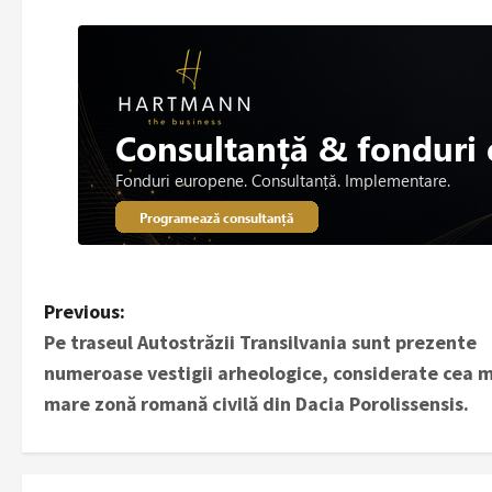
P
Previous:
Pe traseul Autostrăzii Transilvania sunt prezente
o
numeroase vestigii arheologice, considerate cea 
s
mare zonă romană civilă din Dacia Porolissensis.
t