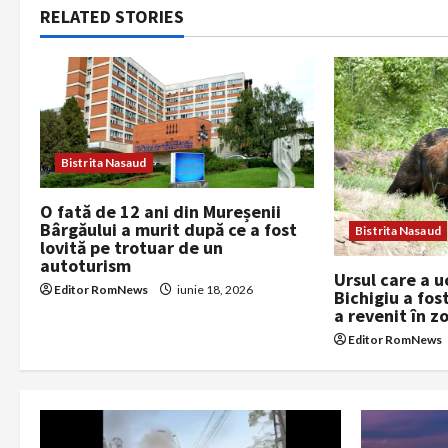
n
RELATED STORIES
a
v
i
Bistrita Nasaud
g
O fată de 12 ani din Mureșenii
a
Bârgăului a murit după ce a fost
Bistrita Nasaud
lovită pe trotuar de un
t
autoturism
Ursul care a u
Editor RomNews
iunie 18, 2026
i
Bichigiu a fo
a revenit în z
o
Editor RomNews
n