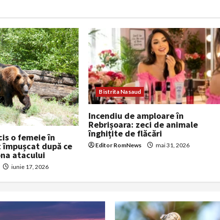
Bistrita Nasaud
Incendiu de amploare în
Rebrișoara: zeci de animale
înghițite de flăcări
cis o femeie în
st împușcat după ce
Editor RomNews
mai 31, 2026
ona atacului
iunie 17, 2026