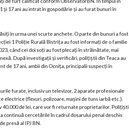
ți de furt calificat conform ObservatorBN. În timpul în
41 și 17 ani au intrat în gospodărie și au furat bunuri în
găsiți în urma unei scurte anchete. O parte din bunuri a fost
Secției 1 Poliție Rurală Bistrița au fost informați de o familie
23, când cei doi soți au fost plecați în străinătate, mai
nexă. După investigații și verificări, polițiștii din Teaca au
t de 17 ani, ambii din Ocnița, principalii suspecți în
rile furate, inclusiv un televizor, 2 aparate profesionale
 electrice (flexuri, polizoare, mașini de tuns iarbă etc.).
0.000 de lei, care vor fi returnate proprietarilor. Polițiști
aca continuă cercetările în cadrul dosarului penal deschis
de presă al IPJ BN.