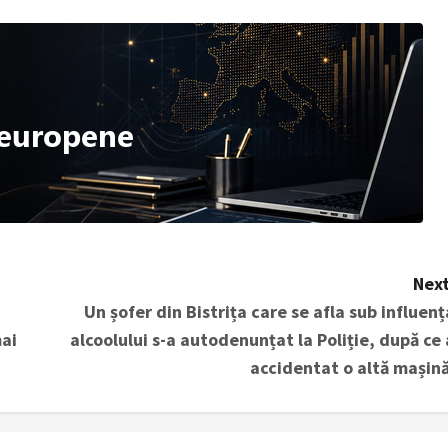
Next
Un șofer din Bistrița care se afla sub influenț
mai
alcoolului s-a autodenunțat la Poliție, după ce 
accidentat o altă mașină