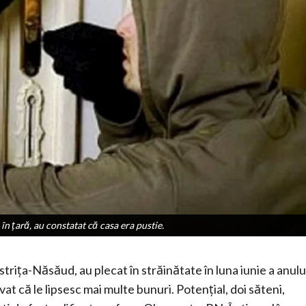
în țară, au constatat că casa era pustie.
în țară, au constatat că casa era pustie.
trița-Năsăud, au plecat în străinătate în luna iunie a anulu
at că le lipsesc mai multe bunuri. Potențial, doi săteni,