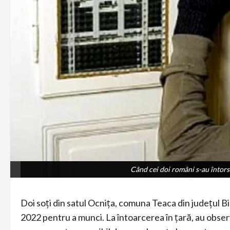
Când cei doi români s-au întors 
Când cei doi români s-au întors 
Doi soți din satul Ocnița, comuna Teaca din județul Bis
2022 pentru a munci. La întoarcerea în țară, au observ