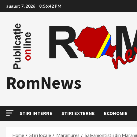
Skip
august 7, 2026
8:56:43 PM
to
content
RomNews
STIRI INTERNE
STIRI EXTERNE
ECONOMIE
Home
Stiri locale
Maramures
Salvamontiştii din Maramur