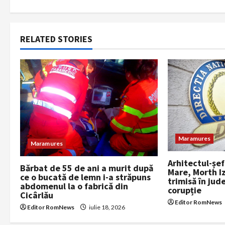
s
t
RELATED STORIES
n
a
v
i
g
Maramures
Maramures
a
Arhitectul-șef
Bărbat de 55 de ani a murit după
Mare, Morth I
t
ce o bucată de lemn i-a străpuns
trimisă în ju
abdomenul la o fabrică din
corupție
i
Cicârlău
Editor RomNews
Editor RomNews
iulie 18, 2026
o