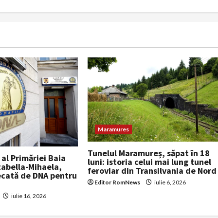
Maramures
Tunelul Maramureș, săpat în 18
 al Primăriei Baia
luni: istoria celui mai lung tunel
zabella-Mihaela,
feroviar din Transilvania de Nord
decată de DNA pentru
Editor RomNews
iulie 6, 2026
iulie 16, 2026