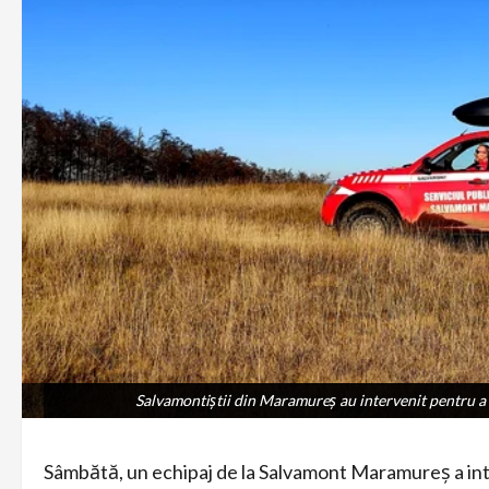
Salvamontiştii din Maramureş au intervenit pentru a aj
Salvamontiştii din Maramureş au intervenit pentru a aj
Sâmbătă, un echipaj de la Salvamont Maramureş a int