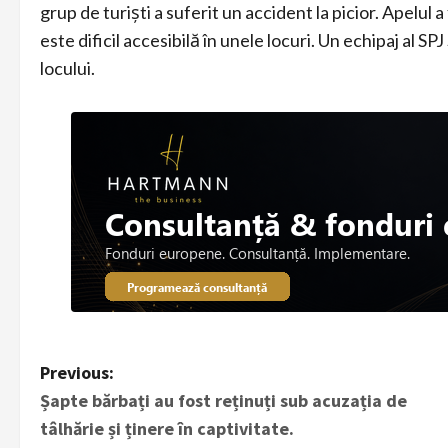
grup de turişti a suferit un accident la picior. Apelul a
este dificil accesibilă în unele locuri. Un echipaj al
locului.
P
Previous:
Șapte bărbați au fost reținuți sub acuzația de
o
tâlhărie și ținere în captivitate.