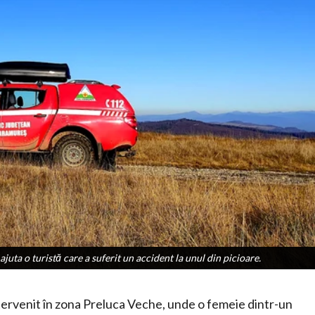
uta o turistă care a suferit un accident la unul din picioare.
uta o turistă care a suferit un accident la unul din picioare.
ervenit în zona Preluca Veche, unde o femeie dintr-un