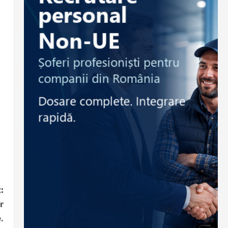
:
r
.