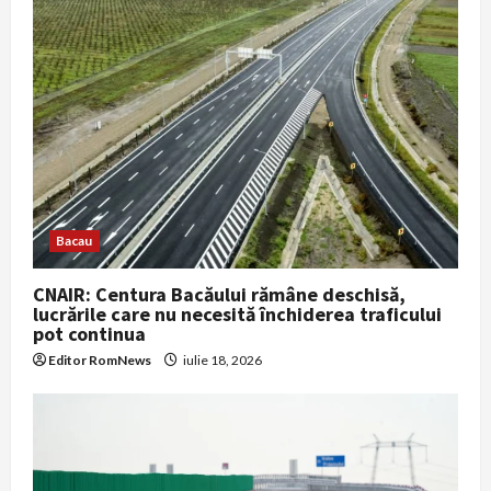
t
i
o
n
Bacau
CNAIR: Centura Bacăului rămâne deschisă,
lucrările care nu necesită închiderea traficului
pot continua
Editor RomNews
iulie 18, 2026