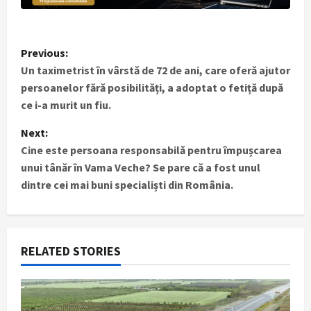
P
Previous:
Un taximetrist în vârstă de 72 de ani, care oferă ajutor
o
persoanelor fără posibilități, a adoptat o fetiță după
s
ce i-a murit un fiu.
t
Next:
Cine este persoana responsabilă pentru împușcarea
n
unui tânăr în Vama Veche? Se pare că a fost unul
dintre cei mai buni specialiști din România.
a
v
i
RELATED STORIES
g
a