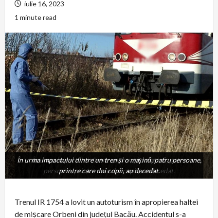
iulie 16, 2023
1 minute read
În urma impactului dintre un tren și o mașină, patru persoane,
În urma impactului dintre un tren și o mașină, patru
persoane, printre care doi copii, au decedat.
printre care doi copii, au decedat.
Trenul IR 1754 a lovit un autoturism în apropierea haltei
de mişcare Orbeni din judeţul Bacău. Accidentul s-a