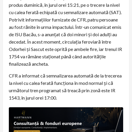
produs duminică, în jurul orei 15:21, pe o trecere la nivel
cu calea ferată echipată cu semnalizare automată (SAT).
Potrivit informaţiilor furnizate de CFR, patru persoane
au fost rănite în urma impactului. Într-un comunicat emis
de ISU Bacău, s-a anunţat că doi minori şi doi adulţi au
decedat. În acest moment, circulaţia feroviară între
Odorhei şi Sascut este oprită pe ambele fire, iar trenul IR
1754 va rămâne staţionat până când autorităţile
finalizează ancheta.
CFR a informat că semnalizarea automată de la trecerea
la nivel cu calea ferată funcţiona în mod normal şi că
următorul tren programat să treacă prin zonă este IR
1543, în jurul orei 17:00.