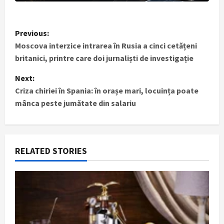
P
Previous:
Moscova interzice intrarea în Rusia a cinci cetățeni
o
britanici, printre care doi jurnaliști de investigație
s
Next:
t
Criza chiriei în Spania: în orașe mari, locuința poate
mânca peste jumătate din salariu
n
a
RELATED STORIES
v
i
g
a