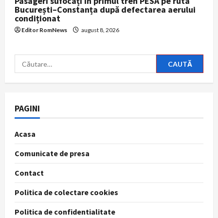
Pasageri sufocați în primul tren PESA pe ruta
București–Constanța după defectarea aerului
condiționat
Editor RomNews
august 8, 2026
Caută
după:
PAGINI
Acasa
Comunicate de presa
Contact
Politica de colectare cookies
Politica de confidentialitate