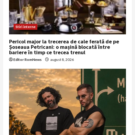
t
i
Stiri interne
o
Pericol major la trecerea de cale ferată de pe
n
Șoseaua Petricani: o mașină blocată între
bariere în timp ce trecea trenul
Editor RomNews
august 8, 2026