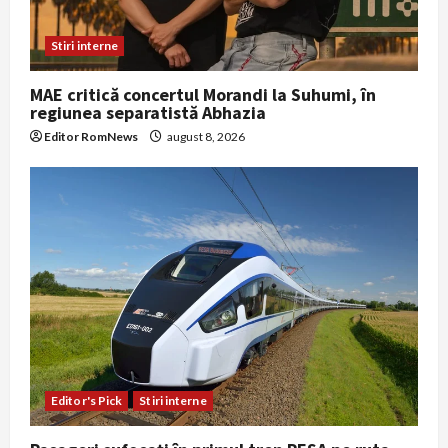
Stiri interne
MAE critică concertul Morandi la Suhumi, în
regiunea separatistă Abhazia
Editor RomNews
august 8, 2026
Editor's Pick
Stiri interne