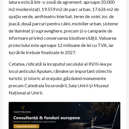
latura estică într-o zonă de agrement: aproape 20.000
m2 modernizați, 19.559 m2 de parc urban, 17.626 m2 de
spațiu verde, amfiteatru înierbat, teren de volei, loc de
joacă, două parcuri pentru câini, mobilier urban, sisteme
de iluminat şi supraveghere, precum şi o campanie de
informare privind conservarea biodiversităţii. Valoarea
proiectului este aproape 12 milioane de lei cu TVA, iar
lucrările trebuie finalizate în 2027.
Cetatea, ridicată la începutul secolului al XVIII‑lea pe
locul anticului Apulum, rămâne un important obiectiv
turistic şi istoric al oraşului, găzduind monumente
precum Catedrala Încoronării, Sala Unirii şi Muzeul
Național al Unirii.