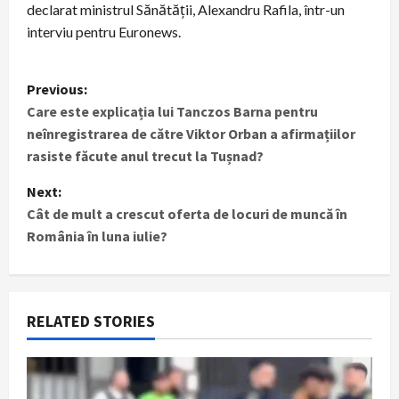
declarat ministrul Sănătății, Alexandru Rafila, într-un
interviu pentru Euronews.
P
Previous:
Care este explicația lui Tanczos Barna pentru
o
neînregistrarea de către Viktor Orban a afirmațiilor
s
rasiste făcute anul trecut la Tușnad?
t
Next:
Cât de mult a crescut oferta de locuri de muncă în
n
România în luna iulie?
a
v
RELATED STORIES
i
g