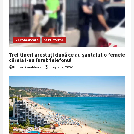
a
t
i
Recomandate
Stiri interne
o
Trei tineri arestați după ce au șantajat o femeie
n
căreia i-au furat telefonul
Editor RomNews
august 9, 2026