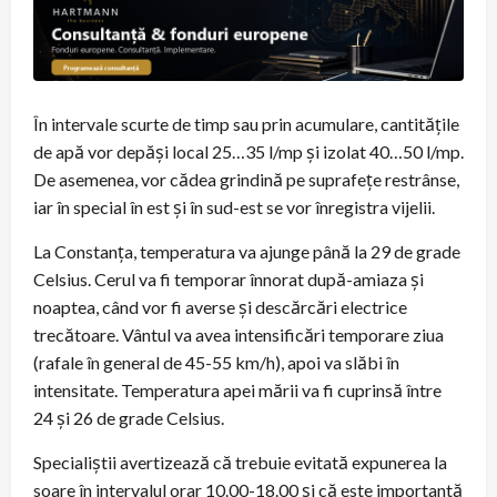
În intervale scurte de timp sau prin acumulare, cantitățile
de apă vor depăși local 25…35 l/mp și izolat 40…50 l/mp.
De asemenea, vor cădea grindină pe suprafețe restrânse,
iar în special în est și în sud-est se vor înregistra vijelii.
La Constanța, temperatura va ajunge până la 29 de grade
Celsius. Cerul va fi temporar înnorat după-amiaza și
noaptea, când vor fi averse și descărcări electrice
trecătoare. Vântul va avea intensificări temporare ziua
(rafale în general de 45-55 km/h), apoi va slăbi în
intensitate. Temperatura apei mării va fi cuprinsă între
24 și 26 de grade Celsius.
Specialiștii avertizează că trebuie evitată expunerea la
soare în intervalul orar 10.00-18.00 și că este importantă