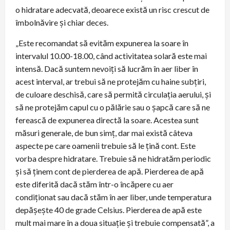
o hidratare adecvată, deoarece există un risc crescut de
îmbolnăvire și chiar deces.
„Este recomandat să evităm expunerea la soare în
intervalul 10.00-18.00, când activitatea solară este mai
intensă. Dacă suntem nevoiți să lucrăm în aer liber în
acest interval, ar trebui să ne protejăm cu haine subțiri,
de culoare deschisă, care să permită circulația aerului, și
să ne protejăm capul cu o pălărie sau o șapcă care să ne
ferească de expunerea directă la soare. Acestea sunt
măsuri generale, de bun simț, dar mai există câteva
aspecte pe care oamenii trebuie să le țină cont. Este
vorba despre hidratare. Trebuie să ne hidratăm periodic
și să ținem cont de pierderea de apă. Pierderea de apă
este diferită dacă stăm într-o încăpere cu aer
condiționat sau dacă stăm în aer liber, unde temperatura
depășește 40 de grade Celsius. Pierderea de apă este
mult mai mare în a doua situație și trebuie compensată”, a