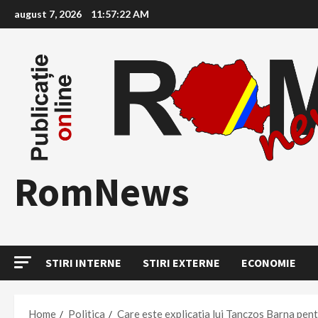
Skip
august 7, 2026
11:57:24 AM
to
content
RomNews
STIRI INTERNE
STIRI EXTERNE
ECONOMIE
Home
Politica
Care este explicația lui Tanczos Barna pent