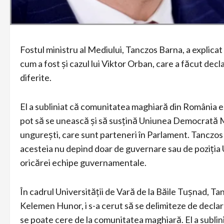
Fostul ministru al Mediului, Tanczos Barna, a explicat
cum a fost și cazul lui Viktor Orban, care a făcut decl
diferite.
El a subliniat că comunitatea maghiară din România es
pot să se unească și să susțină Uniunea Democrată Ma
ungurești, care sunt parteneri în Parlament. Tanczos
acesteia nu depind doar de guvernare sau de poziția 
oricărei echipe guvernamentale.
În cadrul Universității de Vară de la Băile Tușnad, T
Kelemen Hunor, i s-a cerut să se delimiteze de declara
se poate cere de la comunitatea maghiară. El a sublinia