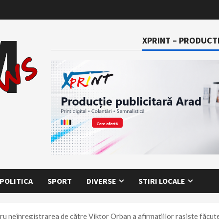
XPRINT – PRODUCTI
POLITICA
SPORT
DIVERSE
STIRI LOCALE
ru neînregistrarea de către Viktor Orban a afirmațiilor rasiste făcut