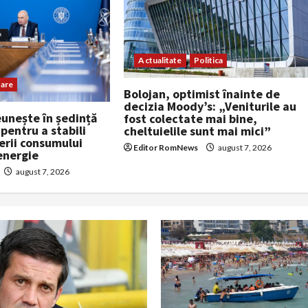
Actualitate
Politica
are
Bolojan, optimist înainte de
decizia Moody’s: „Veniturile au
eunește în ședință
fost colectate mai bine,
pentru a stabili
cheltuielile sunt mai mici”
erii consumului
Editor RomNews
august 7, 2026
energie
august 7, 2026