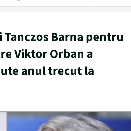
ui Tanczos Barna pentru
tre Viktor Orban a
cute anul trecut la