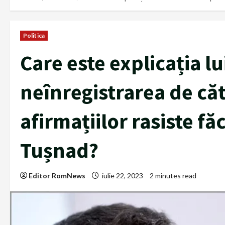
Politica
Care este explicația l
neînregistrarea de că
afirmațiilor rasiste fă
Tușnad?
Editor RomNews
iulie 22, 2023
2 minutes read