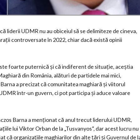
 că liderii UDMR nu au obiceiul să se delimiteze de cineva,
arații controversate în 2022, chiar dacă există opinii
te foarte puternică și că indiferent de situație, aceștia
ghiară din România, alături de partidele mai mici,
 Barna a precizat că comunitatea maghiară și viitorul
UDMR într-un guvern, ci pot participa și aduce valoare
anczos Barna a menționat că anul trecut liderului UDMR,
țiile lui Viktor Orban de la „Tusvanyos”, dar acest lucru nu
t că organizațiile maghiarilor din alte țări și Guvernul de l