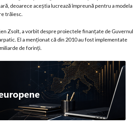
iară, deoarece aceștia lucrează împreună pentru a modela
re trăiesc.
jen Zsolt, a vorbit despre proiectele finanțate de Guvernu
rpatic. El a menționat că din 2010 au fost implementate
iliarde de forinți.