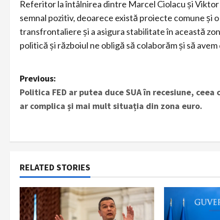
Referitor la întâlnirea dintre Marcel Ciolacu și Vikto
semnal pozitiv, deoarece există proiecte comune și o
transfrontaliere și a asigura stabilitate în această zo
politică și războiul ne obligă să colaborăm și să avem 
P
Previous:
Politica FED ar putea duce SUA în recesiune, ceea 
o
ar complica și mai mult situația din zona euro.
s
t
n
RELATED STORIES
a
v