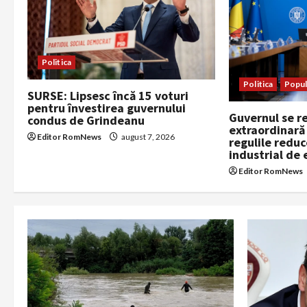
i
g
a
Politica
Politica
Popul
t
SURSE: Lipsesc încă 15 voturi
pentru învestirea guvernului
Guvernul se r
i
condus de Grindeanu
extraordinară 
Editor RomNews
august 7, 2026
regulile reduc
o
industrial de 
Editor RomNews
n