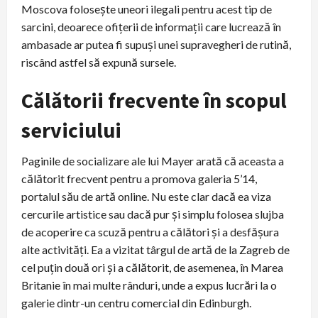
Moscova folosește uneori ilegali pentru acest tip de
sarcini, deoarece ofițerii de informații care lucrează în
ambasade ar putea fi supuși unei supravegheri de rutină,
riscând astfel să expună sursele.
Călătorii frecvente în scopul
serviciului
Paginile de socializare ale lui Mayer arată că aceasta a
călătorit frecvent pentru a promova galeria 5’14,
portalul său de artă online. Nu este clar dacă ea viza
cercurile artistice sau dacă pur și simplu folosea slujba
de acoperire ca scuză pentru a călători și a desfășura
alte activități. Ea a vizitat târgul de artă de la Zagreb de
cel puțin două ori și a călătorit, de asemenea, în Marea
Britanie în mai multe rânduri, unde a expus lucrări la o
galerie dintr-un centru comercial din Edinburgh.