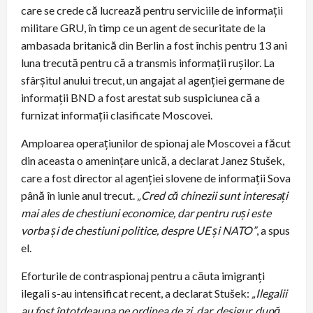
care se crede că lucrează pentru serviciile de informații
militare GRU, în timp ce un agent de securitate de la
ambasada britanică din Berlin a fost închis pentru 13 ani
luna trecută pentru că a transmis informații rușilor. La
sfârșitul anului trecut, un angajat al agenției germane de
informații BND a fost arestat sub suspiciunea că a
furnizat informații clasificate Moscovei.
Amploarea operațiunilor de spionaj ale Moscovei a făcut
din aceasta o amenințare unică, a declarat Janez Stušek,
care a fost director al agenției slovene de informații Sova
până în iunie anul trecut.
„Cred că chinezii sunt interesați
mai ales de chestiuni economice, dar pentru ruși este
vorba și de chestiuni politice, despre UE și NATO”
, a spus
el.
Eforturile de contraspionaj pentru a căuta imigranți
ilegali s-au intensificat recent, a declarat Stušek:
„Ilegalii
au fost întotdeauna pe ordinea de zi, dar, desigur, după