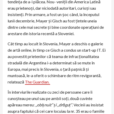
tendința de a-i plăcea. Nou- veniții din America Latină
erau prietenoși, dar niciodată autoritari, curioși sau
insistenți. Prin urmare, a fost un șoc când, la începutul
lunii decembrie, Mayer și Gisch au fost țintele uneia
dintre cele mai secrete și bine coordonate operațiuni de
arestare din istoria recentă a Sloveniei.
Cât timp au locuit în Slovenia, Mayer a deschis o galerie
de artă online, în timp ce Gisch a condus un start-up IT. Ei
au povestit prietenilor că teama de infracționalitatea
stradală din Argentina i-a determinat să se mute în
Europa, mai precis în Slovenia, o țară pașnică și
muntoasă, le-a oferit o schimbare de ritm revigorantă,
relatează
The Guardian.
În interviurile realizate cu zeci de persoane care îi
cunoșteau pe unul sau pe ambii soți, două cuvinte
apăreau mereu:
„obișnuit” și „drăguț”
. Vecinii au insistat
asupra faptului că cei care locuiau la nr. 35 erau o familie