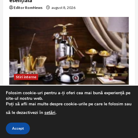
esențială
Editor RomNews
august 8, 2026
Stiri interne
Pericol major la trecerea de cale ferată de pe
Folosim cookie-uri pentru a-ți oferi cea mai bună experiență pe
Șoseaua Petricani: o mașină blocată între
site-ul nostru web.
bariere în timp ce trecea trenul
Poți să afli mai multe despre cookie-urile pe care le folosim sau
Editor RomNews
august 8, 2026
să le dezactivezi în
setări
.
Accept
Copyright © All rights reserved.