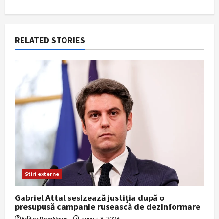
a
t
RELATED STORIES
i
o
n
Stiri externe
Gabriel Attal sesizează justiția după o
presupusă campanie rusească de dezinformare
Editor RomNews
august 8, 2026