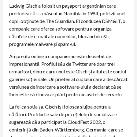
Ludwig Gisch a folosit un pașaport argentinian care
pretindea că s-a născut în Namibia în 1984, potrivit unei
copii obținute de The Guardian. El conducea DSM&IT, o
companie care oferea software pentru a organiza
căsuțele de e-mail ale oamenilor, blocând virușii,
programele malware și spam-ul.
Amprenta online a companiei nu este deosebit de
impresionantă. Profilul său de Twitter are doar trei
urmăritori, dintre care unul este Gisch și altul este contul
galeriei soției sale. Un prieten al cuplului care a descărcat
versiunea de încercare a software-ului a declarat că se
îndoiește că cineva ar plăti pentru un astfel de serviciu.
La fel ca soția sa, Gisch își folosea slujba pentru a
călători. Profilurile sale de pe rețelele de socializare
sugerează că a participat la CloudFest 2022, o
conferință din Baden-Württemberg, Germania, care se