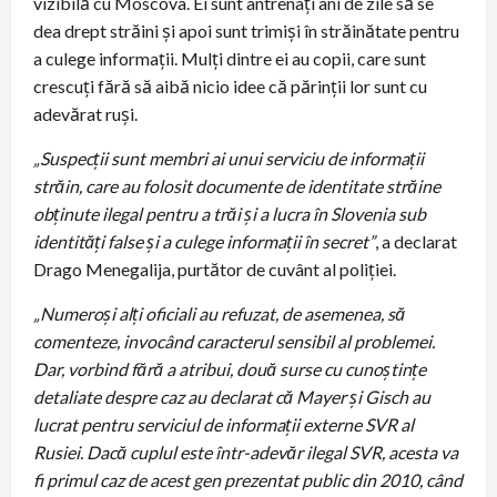
vizibilă cu Moscova. Ei sunt antrenați ani de zile să se
dea drept străini și apoi sunt trimiși în străinătate pentru
a culege informații. Mulți dintre ei au copii, care sunt
crescuți fără să aibă nicio idee că părinții lor sunt cu
adevărat ruși.
„Suspecții sunt membri ai unui serviciu de informații
străin, care au folosit documente de identitate străine
obținute ilegal pentru a trăi și a lucra în Slovenia sub
identități false și a culege informații în secret”
, a declarat
Drago Menegalija, purtător de cuvânt al poliției.
„Numeroși alți oficiali au refuzat, de asemenea, să
comenteze, invocând caracterul sensibil al problemei.
Dar, vorbind fără a atribui, două surse cu cunoștințe
detaliate despre caz au declarat că Mayer și Gisch au
lucrat pentru serviciul de informații externe SVR al
Rusiei. Dacă cuplul este într-adevăr ilegal SVR, acesta va
fi primul caz de acest gen prezentat public din 2010, când