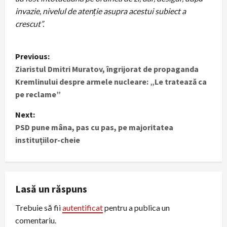
invazie, nivelul de atenție asupra acestui subiect a
crescut”.
P
Previous:
Ziaristul Dmitri Muratov, îngrijorat de propaganda
o
Kremlinului despre armele nucleare: „Le tratează ca
s
pe reclame”
t
Next:
PSD pune mâna, pas cu pas, pe majoritatea
n
instituțiilor-cheie
a
v
Lasă un răspuns
i
Trebuie să fii
autentificat
pentru a publica un
g
comentariu.