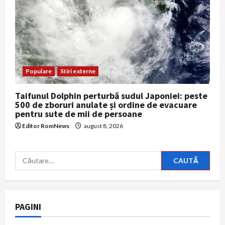
Populare
Stiri externe
Taifunul Dolphin perturbă sudul Japoniei: peste
500 de zboruri anulate și ordine de evacuare
pentru sute de mii de persoane
Editor RomNews
august 8, 2026
Caută
după:
PAGINI