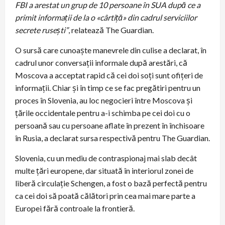
FBI a arestat un grup de 10 persoane în SUA după ce a
primit informații de la o «cârtiță» din cadrul serviciilor
secrete rusești”
, relatează The Guardian.
O sursă care cunoaște manevrele din culise a declarat, în
cadrul unor conversații informale după arestări, că
Moscova a acceptat rapid că cei doi soți sunt ofițeri de
informații. Chiar și în timp ce se fac pregătiri pentru un
proces în Slovenia, au loc negocieri între Moscova și
țările occidentale pentru a-i schimba pe cei doi cu o
persoană sau cu persoane aflate în prezent în închisoare
în Rusia, a declarat sursa respectivă pentru The Guardian.
Slovenia, cu un mediu de contraspionaj mai slab decât
multe țări europene, dar situată în interiorul zonei de
liberă circulație Schengen, a fost o bază perfectă pentru
ca cei doi să poată călători prin cea mai mare parte a
Europei fără controale la frontieră.