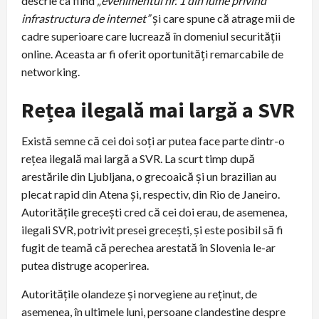
descrie ca fiind
„evenimentul nr. 1 din lume privind
infrastructura de internet”
și care spune că atrage mii de
cadre superioare care lucrează în domeniul securității
online. Aceasta ar fi oferit oportunități remarcabile de
networking.
Rețea ilegală mai largă a SVR
Există semne că cei doi soți ar putea face parte dintr-o
rețea ilegală mai largă a SVR. La scurt timp după
arestările din Ljubljana, o grecoaică și un brazilian au
plecat rapid din Atena și, respectiv, din Rio de Janeiro.
Autoritățile grecești cred că cei doi erau, de asemenea,
ilegali SVR, potrivit presei grecești, și este posibil să fi
fugit de teamă că perechea arestată în Slovenia le-ar
putea distruge acoperirea.
Autoritățile olandeze și norvegiene au reținut, de
asemenea, în ultimele luni, persoane clandestine despre