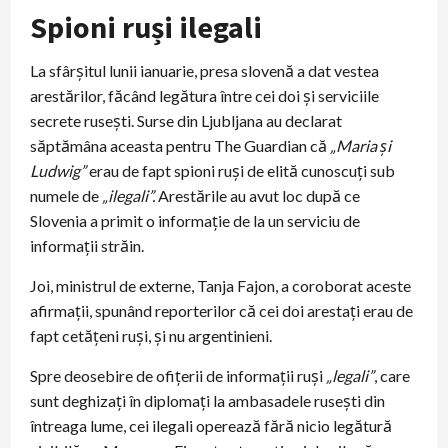
Spioni ruși ilegali
La sfârșitul lunii ianuarie, presa slovenă a dat vestea
arestărilor, făcând legătura între cei doi și serviciile
secrete rusești. Surse din Ljubljana au declarat
săptămâna aceasta pentru The Guardian că
„Maria și
Ludwig”
erau de fapt spioni ruși de elită cunoscuți sub
numele de
„ilegali”.
Arestările au avut loc după ce
Slovenia a primit o informație de la un serviciu de
informații străin.
Joi, ministrul de externe, Tanja Fajon, a coroborat aceste
afirmații, spunând reporterilor că cei doi arestați erau de
fapt cetățeni ruși, și nu argentinieni.
Spre deosebire de ofițerii de informații ruși
„legali”
, care
sunt deghizați în diplomați la ambasadele rusești din
întreaga lume, cei ilegali operează fără nicio legătură