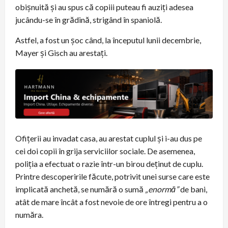
obișnuită și au spus că copiii puteau fi auziți adesea
jucându-se în grădină, strigând în spaniolă.
Astfel, a fost un șoc când, la începutul lunii decembrie,
Mayer și Gisch au arestați.
Ofițerii au invadat casa, au arestat cuplul și i-au dus pe
cei doi copii în grija serviciilor sociale. De asemenea,
poliția a efectuat o razie într-un birou deținut de cuplu.
Printre descoperirile făcute, potrivit unei surse care este
implicată anchetă, se numără o sumă
„enormă”
de bani,
atât de mare încât a fost nevoie de ore întregi pentru a o
număra.