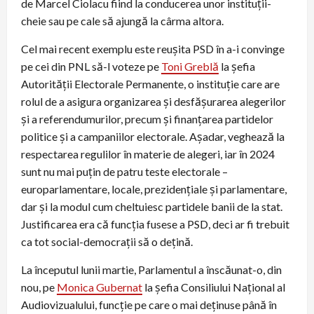
de Marcel Ciolacu fiind la conducerea unor instituții-
cheie sau pe cale să ajungă la cârma altora.
Cel mai recent exemplu este reușita PSD în a-i convinge
pe cei din PNL să-l voteze pe
Toni Greblă
la șefia
Autorității Electorale Permanente, o instituție care are
rolul de a asigura organizarea şi desfășurarea alegerilor
şi a referendumurilor, precum şi finanțarea partidelor
politice şi a campaniilor electorale. Așadar, veghează la
respectarea regulilor în materie de alegeri, iar în 2024
sunt nu mai puțin de patru teste electorale –
europarlamentare, locale, prezidențiale și parlamentare,
dar și la modul cum cheltuiesc partidele banii de la stat.
Justificarea era că funcția fusese a PSD, deci ar fi trebuit
ca tot social-democrații să o dețină.
La începutul lunii martie, Parlamentul a înscăunat-o, din
nou, pe
Monica Gubernat
la șefia Consiliului Național al
Audiovizualului, funcție pe care o mai deținuse până în