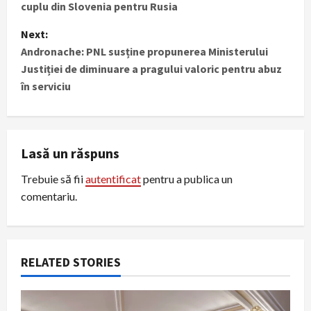
cuplu din Slovenia pentru Rusia
s
Next:
t
Andronache: PNL susține propunerea Ministerului
Justiției de diminuare a pragului valoric pentru abuz
n
în serviciu
a
v
Lasă un răspuns
i
Trebuie să fii
autentificat
pentru a publica un
g
comentariu.
a
t
RELATED STORIES
i