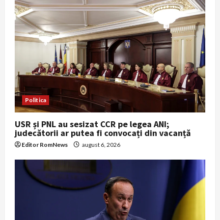
o
n
Politica
USR și PNL au sesizat CCR pe legea ANI;
judecătorii ar putea fi convocați din vacanță
Editor RomNews
august 6, 2026