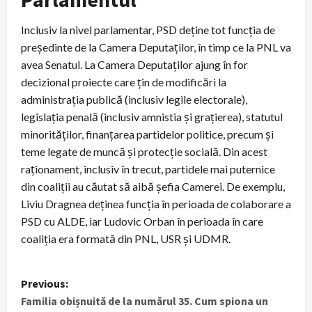
Inclusiv la nivel parlamentar, PSD deține tot funcția de
președinte de la Camera Deputaților, în timp ce la PNL va
avea Senatul. La Camera Deputaților ajung în for
decizional proiecte care țin de modificări la
administrația publică (inclusiv legile electorale),
legislația penală (inclusiv amnistia și grațierea), statutul
minorităților, finanțarea partidelor politice, precum și
teme legate de muncă și protecție socială. Din acest
raționament, inclusiv în trecut, partidele mai puternice
din coaliții au căutat să aibă șefia Camerei. De exemplu,
Liviu Dragnea deținea funcția în perioada de colaborare a
PSD cu ALDE, iar Ludovic Orban în perioada în care
coaliția era formată din PNL, USR și UDMR.
P
Previous:
Familia obișnuită de la numărul 35. Cum spiona un
o