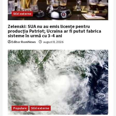
Stiri externe
Zelenski: SUA nu au emis licențe pentru
producția Patriot; Ucraina ar fi putut fabrica
sisteme în urmă cu 3-4 ani
Editor RomNews
august 8, 2026
Populare
Stiri externe