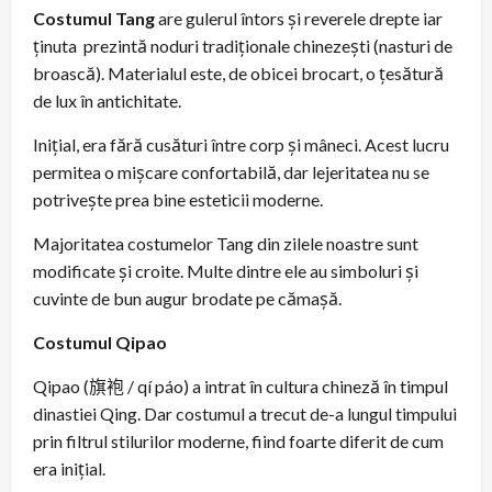
Costumul Tang
are gulerul întors și reverele drepte iar
ținuta prezintă noduri tradiționale chinezești (nasturi de
broască). Materialul este, de obicei brocart, o țesătură
de lux în antichitate.
Inițial, era fără cusături între corp și mâneci. Acest lucru
permitea o mișcare confortabilă, dar lejeritatea nu se
potrivește prea bine esteticii moderne.
Majoritatea costumelor Tang din zilele noastre sunt
modificate și croite. Multe dintre ele au simboluri și
cuvinte de bun augur brodate pe cămașă.
Costumul Qipao
Qipao (旗袍 / qí páo) a intrat în cultura chineză în timpul
dinastiei Qing. Dar costumul a trecut de-a lungul timpului
prin filtrul stilurilor moderne, fiind foarte diferit de cum
era inițial.