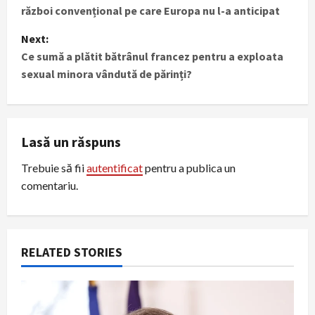
război convențional pe care Europa nu l-a anticipat
s
Next:
t
Ce sumă a plătit bătrânul francez pentru a exploata
sexual minora vândută de părinți?
n
a
Lasă un răspuns
v
Trebuie să fii
autentificat
pentru a publica un
i
comentariu.
g
a
RELATED STORIES
t
i