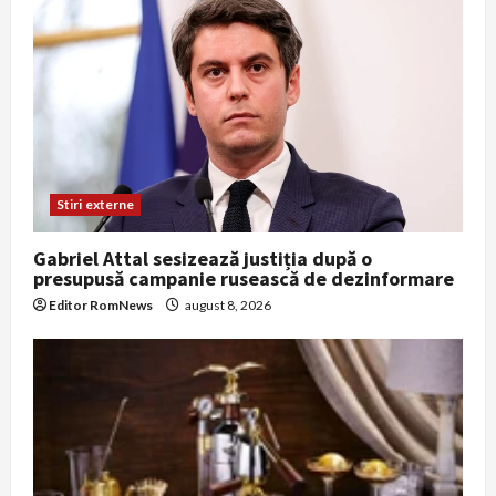
o
n
Stiri externe
Gabriel Attal sesizează justiția după o
presupusă campanie rusească de dezinformare
Editor RomNews
august 8, 2026