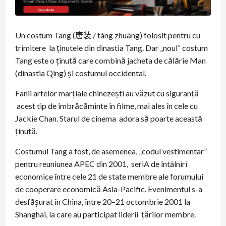
Un costum Tang (唐装 / táng zhuāng) folosit pentru cu
trimitere la ținutele din dinastia Tang. Dar „noul” costum
Tang este o ținută care combină jacheta de călărie Man
(dinastia Qing) și costumul occidental.
Fanii artelor marțiale chinezești au văzut cu siguranță
acest tip de îmbrăcăminte în filme, mai ales în cele cu
Jackie Chan. Starul de cinema adora să poarte această
ținută.
Costumul Tang a fost, de asemenea, „codul vestimentar”
pentru reuniunea APEC din 2001, seriA de întâlniri
economice între cele 21 de state membre ale forumului
de cooperare economică Asia-Pacific. Evenimentul s-a
desfășurat în China, între 20–21 octombrie 2001 la
Shanghai, la care au participat liderii țărilor membre.