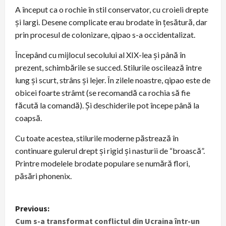
A început ca o rochie în stil conservator, cu croieli drepte
și largi. Desene complicate erau brodate în țesătură, dar
prin procesul de colonizare, qipao s-a occidentalizat.
Începând cu mijlocul secolului al XIX-lea și până în
prezent, schimbările se succed. Stilurile oscilează între
lung și scurt, strâns și lejer. În zilele noastre, qipao este de
obicei foarte strâmt (se recomandă ca rochia să fie
făcută la comandă). Și deschiderile pot începe până la
coapsă.
Cu toate acestea, stilurile moderne păstrează în
continuare gulerul drept și rigid și nasturii de “broască”.
Printre modelele brodate populare se numără flori,
păsări phonenix.
P
Previous:
Cum s-a transformat conflictul din Ucraina într-un
o