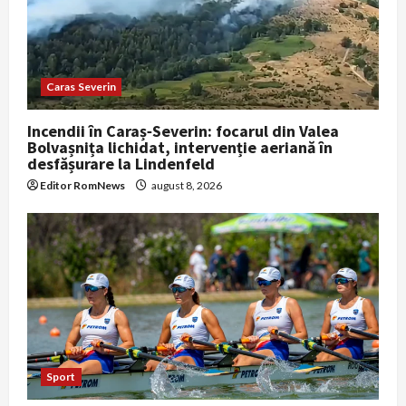
Caras Severin
Incendii în Caraș‑Severin: focarul din Valea
Bolvașnița lichidat, intervenție aeriană în
desfășurare la Lindenfeld
Editor RomNews
august 8, 2026
Sport