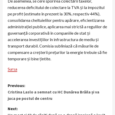
De asemenea, se cere sporirea colectării taxelor,
reducerea deficitului de colectare la TVA şi la impozitul
pe profit (estimate în prezent la 30%, respectiv 44%),
consolidarea cheltuielilor pentru apărare, eficientizarea
administraţiei publice, aplicarea mai strictă a regulilor de
guvernanţă corporativă în companiile de stat şi
accelerarea investiţiilor în infrastructura de mediu şi
transport durabil. Comisia subliniază că măsurile de
compensare a creşterii preţurilor la energie trebuie să fie
temporare şi bine ţintite.
Sursa
P
Previous:
Cristina Laslo a semnat cu HC Dunărea Brăila și va
o
juca pe postul de centru
s
Next: