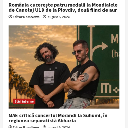
România cucerește patru medalii la Mondialele
de Canotaj U19 de la Plovdiv, două fiind de aur
Editor RomNews
august 8, 2026
Stiri interne
MAE critică concertul Morandi la Suhumi, în
regiunea separatistă Abhazia
Editor RomNews
august 8, 2026