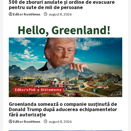
500 de zboruri anulate și ordine de evacuare
pentru sute de mii de persoane
Editor RomNews
august 8, 2026
Editor's Pick
Stiri externe
Groenlanda somează o companie susținută de
Donald Trump după aducerea echipamentelor
fără autorizație
Editor RomNews
august 8, 2026