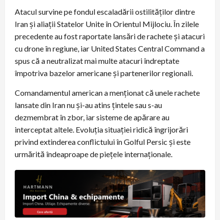
Atacul survine pe fondul escaladării ostilităților dintre
Iran și aliații Statelor Unite în Orientul Mijlociu. În zilele
precedente au fost raportate lansări de rachete şi atacuri
cu drone în regiune, iar United States Central Command a
spus că a neutralizat mai multe atacuri îndreptate
împotriva bazelor americane şi partenerilor regionali.
Comandamentul american a menționat că unele rachete
lansate din Iran nu şi-au atins ţintele sau s-au
dezmembrat în zbor, iar sisteme de apărare au
interceptat altele. Evoluția situației ridică îngrijorări
privind extinderea conflictului în Golful Persic şi este
urmărită îndeaproape de pieţele internaţionale.