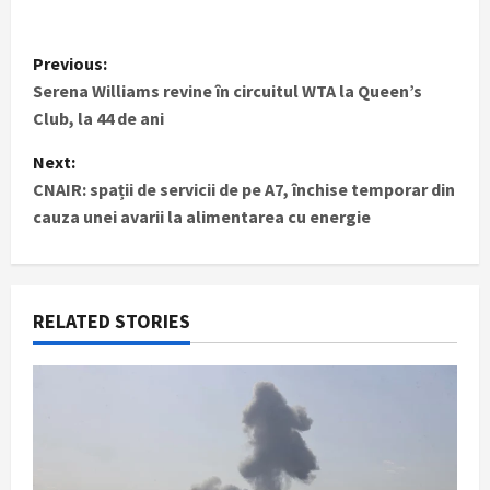
P
Previous:
Serena Williams revine în circuitul WTA la Queen’s
o
Club, la 44 de ani
s
Next:
t
CNAIR: spații de servicii de pe A7, închise temporar din
cauza unei avarii la alimentarea cu energie
n
a
RELATED STORIES
v
i
g
a