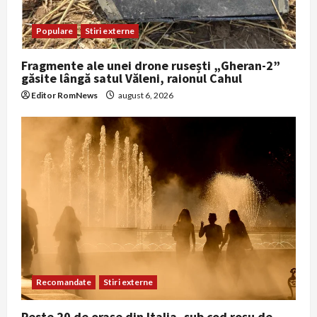
Populare
Stiri externe
Fragmente ale unei drone rusești „Gheran-2”
găsite lângă satul Văleni, raionul Cahul
Editor RomNews
august 6, 2026
Recomandate
Stiri externe
Peste 20 de orașe din Italia, sub cod roșu de