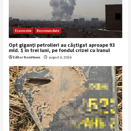
t
i
o
Economie
Recomandate
n
Opt giganți petrolieri au câștigat aproape 93
mld. $ în trei luni, pe fondul crizei cu Iranul
Editor RomNews
august 6, 2026