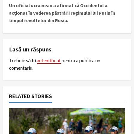
s
Un oficial ucrainean a afirmat că Occidentul a
t
acționat în vederea păstrării regimului lui Putin în
timpul revoltelor din Rusia.
n
a
Lasă un răspuns
v
Trebuie să fii
autentificat
pentru a publica un
i
comentariu.
g
a
RELATED STORIES
t
i
o