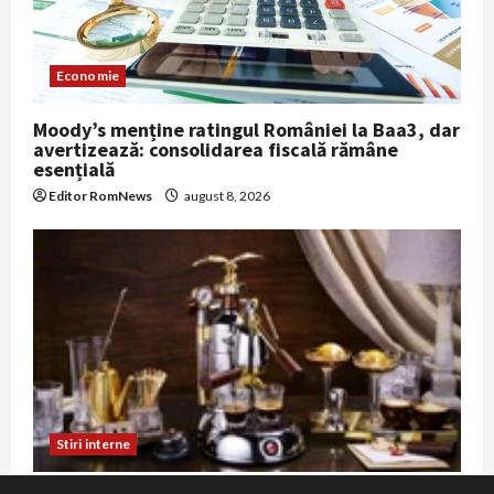
Economie
Moody’s menține ratingul României la Baa3, dar
avertizează: consolidarea fiscală rămâne
esențială
Editor RomNews
august 8, 2026
Stiri interne