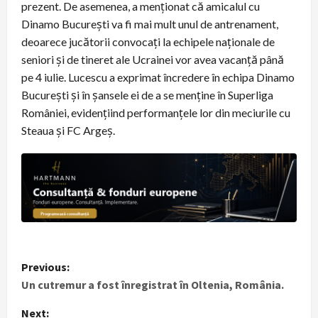
prezent. De asemenea, a menţionat că amicalul cu
Dinamo Bucureşti va fi mai mult unul de antrenament,
deoarece jucătorii convocaţi la echipele naţionale de
seniori şi de tineret ale Ucrainei vor avea vacanţă până
pe 4 iulie. Lucescu a exprimat încredere în echipa Dinamo
Bucureşti şi în şansele ei de a se menţine în Superliga
României, evidenţiind performanţele lor din meciurile cu
Steaua şi FC Argeş.
P
Previous:
Un cutremur a fost înregistrat în Oltenia, România.
o
Next: