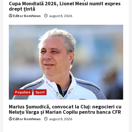
Cupa Mondială 2026, Lionel Messi numit expres
drept țintă
Editor RomNews
august 8, 2026
Populare
Sport
Marius Șumudică, convocat la Cluj: negocieri cu
Neluțu Varga și Marian Copilu pentru banca CFR
Editor RomNews
august 8, 2026