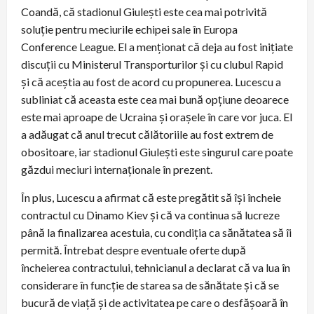
Coandă, că stadionul Giuleşti este cea mai potrivită
soluţie pentru meciurile echipei sale în Europa
Conference League. El a menţionat că deja au fost iniţiate
discuţii cu Ministerul Transporturilor şi cu clubul Rapid
şi că aceştia au fost de acord cu propunerea. Lucescu a
subliniat că aceasta este cea mai bună opţiune deoarece
este mai aproape de Ucraina şi oraşele în care vor juca. El
a adăugat că anul trecut călătoriile au fost extrem de
obositoare, iar stadionul Giuleşti este singurul care poate
găzdui meciuri internaţionale în prezent.
În plus, Lucescu a afirmat că este pregătit să îşi încheie
contractul cu Dinamo Kiev şi că va continua să lucreze
până la finalizarea acestuia, cu condiţia ca sănătatea să îi
permită. Întrebat despre eventuale oferte după
încheierea contractului, tehnicianul a declarat că va lua în
considerare în funcţie de starea sa de sănătate şi că se
bucură de viaţă şi de activitatea pe care o desfăşoară în