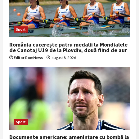
n
Sport
România cucerește patru medalii la Mondialele
de Canotaj U19 de la Plovdiv, două fiind de aur
Editor RomNews
august 8, 2026
Sport
Documente americane: amenințare cu bombă la