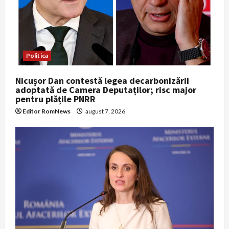
i
o
n
Politica
Nicușor Dan contestă legea decarbonizării
adoptată de Camera Deputaților; risc major
pentru plățile PNRR
Editor RomNews
august 7, 2026