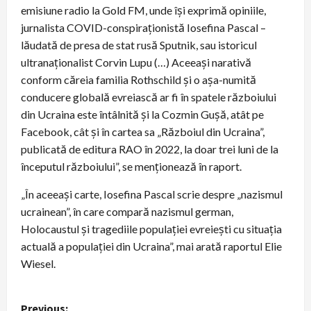
emisiune radio la Gold FM, unde își exprimă opiniile,
jurnalista COVID-conspiraționistă Iosefina Pascal –
lăudată de presa de stat rusă Sputnik, sau istoricul
ultranaționalist Corvin Lupu (…) Aceeași narativă
conform căreia familia Rothschild și o așa-numită
conducere globală evreiască ar fi în spatele războiului
din Ucraina este întâlnită și la Cozmin Gușă, atât pe
Facebook, cât și în cartea sa „Războiul din Ucraina”,
publicată de editura RAO în 2022, la doar trei luni de la
începutul războiului”, se menționează în raport.
„În aceeași carte, Iosefina Pascal scrie despre „nazismul
ucrainean”, în care compară nazismul german,
Holocaustul și tragediile populației evreiești cu situația
actuală a populației din Ucraina”, mai arată raportul Elie
Wiesel.
P
Previous: