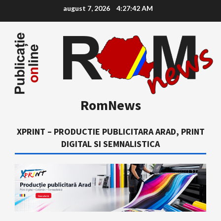
Skip
august 7, 2026
4:27:43 AM
to
content
RomNews
XPRINT – PRODUCTIE PUBLICITARA ARAD, PRINT
DIGITAL SI SEMNALISTICA