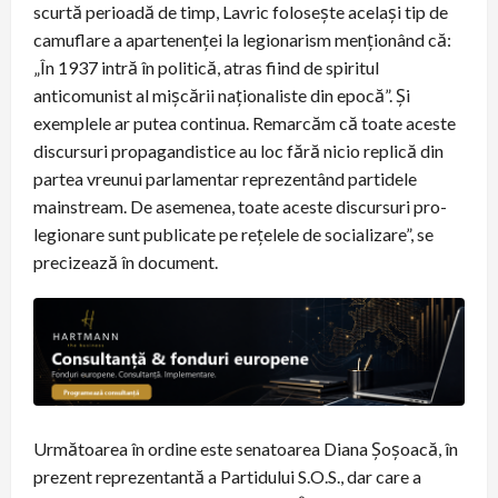
scurtă perioadă de timp, Lavric folosește același tip de
camuflare a apartenenței la legionarism menționând că:
„În 1937 intră în politică, atras fiind de spiritul
anticomunist al mișcării naționaliste din epocă”. Și
exemplele ar putea continua. Remarcăm că toate aceste
discursuri propagandistice au loc fără nicio replică din
partea vreunui parlamentar reprezentând partidele
mainstream. De asemenea, toate aceste discursuri pro-
legionare sunt publicate pe rețelele de socializare”, se
precizează în document.
Următoarea în ordine este senatoarea Diana Șoșoacă, în
prezent reprezentantă a Partidului S.O.S., dar care a