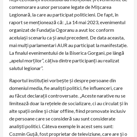
comemorare a unor persoane legate de Mișcarea
Legionară, la care au participat politicieni. De fapt, în
raport se menționează că: „La 14 mai 2023, evenimentul
organizat de Fundația Ogoranu a avut loc conform
aceluiași scenariu ca și anul precedent. De data aceasta,
mai mulți parlamentari AUR au participat la manifestație.
La finalul evenimentului de la Biserica Gorgani, pe lângă
„apelul morților”, câțiva dintre participanți au realizat
salutul legionar”.
Raportul instituției vorbește și despre persoane din
domeniul media, fie analiști politici, fie influenceri, care
au făcut declarații controversate. „Aceste narative nu se
limitează doar la rețelele de socializare, ci au circulat și în
alte spații online și chiar offline, fiind promovate inclusiv
de persoane care se consideră sau sunt considerate
analiști politici. Câteva exemple în acest sens sunt:
Cozmin Gușă, fost proprietar de televiziune, care are și o