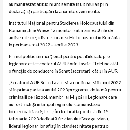
au manifestat atitudini antisemite în ultimul an prin
declarații și participări la anumite evenimente.
Institutul Național pentru Studierea Holocaustului din
România „Elie Wiesel” a monitorizat manifestările de
antisemitism și distorsionarea Holocaustului în România
în perioada mai 2022 – aprilie 2023.
Primul politician menționat pentru pozițiile sale pro-
legionare este senatorul AUR Sorin Lavric. El deține atât
o funcție de conducere în Senat (secretar), cât și în AUR.
„Senatorul AUR Sorin Lavric și-a continuat și în anul 2022
și în prima parte a anului 2023 programul de laudă pentru
criminalii de război, membri ai Mișcării Legionare care
au fost închiși în timpul regimului comunist sau
intelectuali fasciști (…) În declarația politică din 15
februarie 2023 dedicată fizicianului George Manu,
liderul legionarilor aflați în clandestinitate pentru o