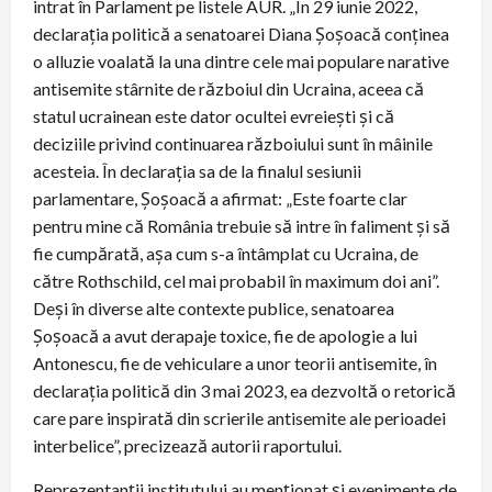
intrat în Parlament pe listele AUR. „În 29 iunie 2022,
declarația politică a senatoarei Diana Șoșoacă conținea
o alluzie voalată la una dintre cele mai populare narative
antisemite stârnite de războiul din Ucraina, aceea că
statul ucrainean este dator ocultei evreiești și că
deciziile privind continuarea războiului sunt în mâinile
acesteia. În declarația sa de la finalul sesiunii
parlamentare, Șoșoacă a afirmat: „Este foarte clar
pentru mine că România trebuie să intre în faliment și să
fie cumpărată, așa cum s-a întâmplat cu Ucraina, de
către Rothschild, cel mai probabil în maximum doi ani”.
Deși în diverse alte contexte publice, senatoarea
Șoșoacă a avut derapaje toxice, fie de apologie a lui
Antonescu, fie de vehiculare a unor teorii antisemite, în
declarația politică din 3 mai 2023, ea dezvoltă o retorică
care pare inspirată din scrierile antisemite ale perioadei
interbelice”, precizează autorii raportului.
Reprezentanții institutului au menționat și evenimente de