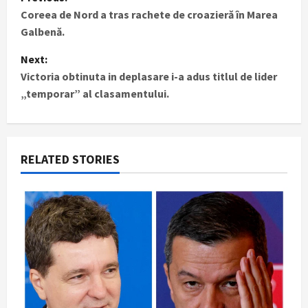
Coreea de Nord a tras rachete de croazieră în Marea
o
Galbenă.
s
Next:
t
Victoria obtinuta in deplasare i-a adus titlul de lider
„temporar” al clasamentului.
n
a
RELATED STORIES
v
i
g
a
t