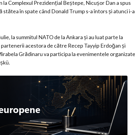
an la Complexul Prezidențial Beștepe, Nicușor Dan a spus
că stătea în spate când Donald Trump s-a întors și atunci i-a
ulie, la summitul NATO de la Ankara și au luat parte la
t și partenerii acestora de către Recep Tayyip Erdoğan și
irabela Grădinaru va participa la evenimentele organizat
öşkü.