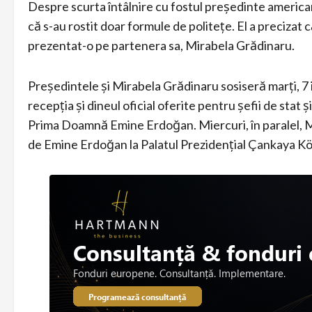
Despre scurta întâlnire cu fostul președinte americ
că s-au rostit doar formule de politețe. El a precizat 
prezentat-o pe partenera sa, Mirabela Grădinaru.
Președintele și Mirabela Grădinaru sosiseră marți, 7 i
recepția și dineul oficial oferite pentru șefii de sta
Prima Doamnă Emine Erdoğan. Miercuri, în paralel, M
de Emine Erdoğan la Palatul Prezidențial Çankaya K