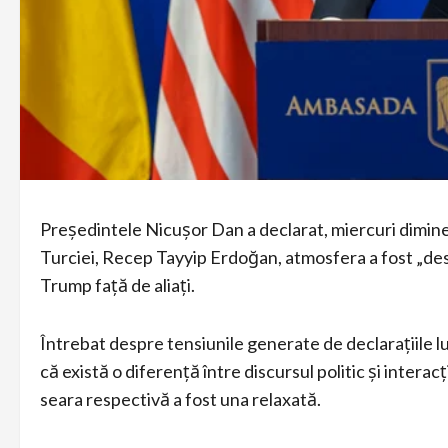
Președintele Nicușor Dan a declarat, miercuri dimineaț
Turciei, Recep Tayyip Erdoğan, atmosfera a fost „dest
Trump față de aliați.
Întrebat despre tensiunile generate de declarațiile lui 
că există o diferență între discursul politic și interac
seara respectivă a fost una relaxată.