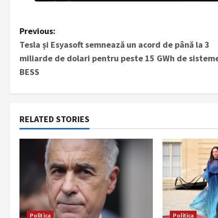
P
Previous:
Tesla și Esyasoft semnează un acord de până la 3
o
miliarde de dolari pentru peste 15 GWh de sistem
s
BESS
t
n
RELATED STORIES
a
v
i
g
Politica
Politica