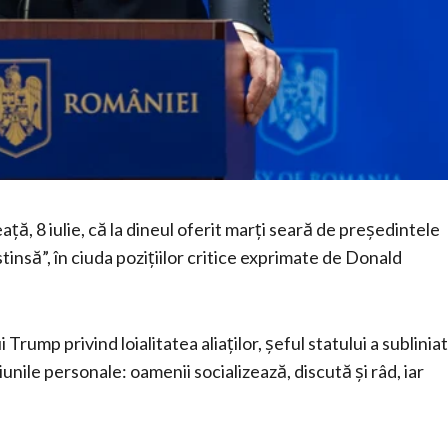
ă, 8 iulie, că la dineul oferit marți seară de președintele
insă”, în ciuda pozițiilor critice exprimate de Donald
Trump privind loialitatea aliaților, șeful statului a subliniat
țiunile personale: oamenii socializează, discută și râd, iar