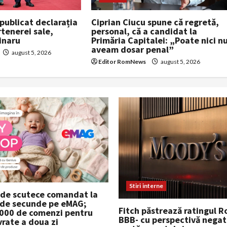
Ciprian Ciucu spune că regretă,
publicat declarația
personal, că a candidat la
tenerei sale,
Primăria Capitalei: „Poate nici n
inaru
aveam dosar penal”
august 5, 2026
Editor RomNews
august 5, 2026
Stiri interne
 de scutece comandat la
 de secunde pe eMAG;
Fitch păstrează ratingul R
.000 de comenzi pentru
BBB- cu perspectivă negat
vrate a doua zi