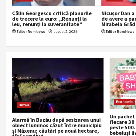
a
t
Călin Georgescu critică planurile
Nicușor Dan a 
de trecere la euro: „Renunți la
de avere a par
i
leu, renunți la suveranitate”
Mirabela Grăd
Editor RomNews
august 5, 2026
Editor RomNews
o
n
Economie
Buzau
Un pachet
Alarmă în Buzău după sesizarea unui
fiecare 30
obiect luminos căzut între municipiu
peste 500
și Măxenu; căutări pe nouă hectare,
bebeluși li