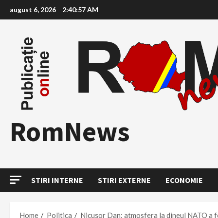
Skip
august 6, 2026
2:40:58 AM
to
content
RomNews
STIRI INTERNE
STIRI EXTERNE
ECONOMIE
Home
Politica
Nicușor Dan: atmosfera la dineul NATO a f