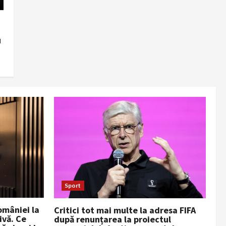
u
Sport
omâniei la
Critici tot mai multe la adresa FIFA
ivă. Ce
după renunțarea la proiectul