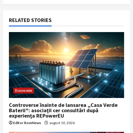
t
i
RELATED STORIES
o
n
Economie
Controverse înainte de lansarea „Casa Verde
Baterii”: asociaţii cer consultări după
experienţa REPowerEU
Editor RomNews
august 10, 2026