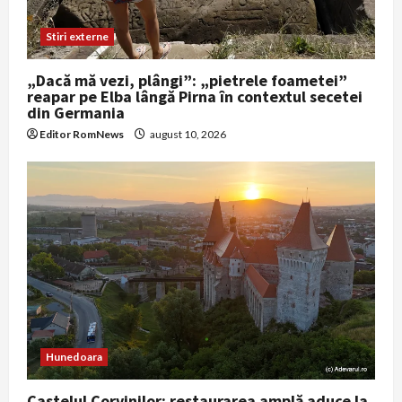
Stiri externe
„Dacă mă vezi, plângi”: „pietrele foametei”
reapar pe Elba lângă Pirna în contextul secetei
din Germania
Editor RomNews
august 10, 2026
Hunedoara
Castelul Corvinilor: restaurarea amplă aduce la