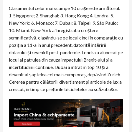
Clasamentul celor mai scumpe 10 orașe este următorul:
1. Singapore; 2. Shanghai; 3. Hong Kong; 4. Londra; 5.
New York; 6. Monaco; 7. Dubai; 8. Taipei; 9. São Paulo;
10. Miami. New York a înregistrat o creștere
semnificativă, clasându-se pe locul cinci în comparație cu
poziția a 11-a în anul precedent, datorită întăririi
dolarului și revenirii post-pandemie. Londra a alunecat pe
locul al patrulea din cauza impactului Brexit-ului și a
incertitudinii continue. Dubai a intrat în top 10 și a
devenit al șaptelea cel mai scump oraș, depășind Zurich.
Cererea pentru călătorii, divertisment și articole de lux a
crescut, în timp ce prețurile bicicletelor au scăzut ușor.