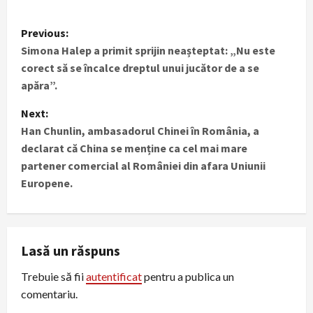
P
Previous:
Simona Halep a primit sprijin neașteptat: „Nu este
o
corect să se încalce dreptul unui jucător de a se
s
apăra”.
t
Next:
Han Chunlin, ambasadorul Chinei în România, a
n
declarat că China se menține ca cel mai mare
partener comercial al României din afara Uniunii
a
Europene.
v
i
Lasă un răspuns
g
Trebuie să fii
autentificat
pentru a publica un
a
comentariu.