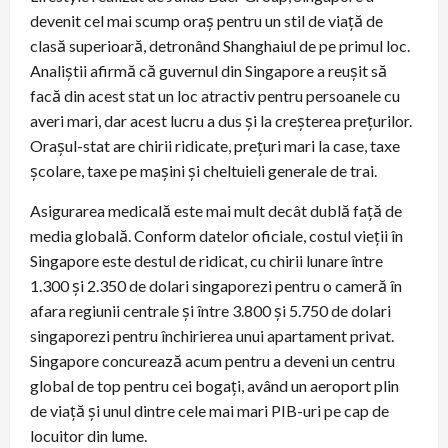
devenit cel mai scump oraș pentru un stil de viață de
clasă superioară, detronând Shanghaiul de pe primul loc.
Analiștii afirmă că guvernul din Singapore a reușit să
facă din acest stat un loc atractiv pentru persoanele cu
averi mari, dar acest lucru a dus și la creșterea prețurilor.
Orașul-stat are chirii ridicate, prețuri mari la case, taxe
școlare, taxe pe mașini și cheltuieli generale de trai.
Asigurarea medicală este mai mult decât dublă față de
media globală. Conform datelor oficiale, costul vieții în
Singapore este destul de ridicat, cu chirii lunare între
1.300 și 2.350 de dolari singaporezi pentru o cameră în
afara regiunii centrale și între 3.800 și 5.750 de dolari
singaporezi pentru închirierea unui apartament privat.
Singapore concurează acum pentru a deveni un centru
global de top pentru cei bogați, având un aeroport plin
de viață și unul dintre cele mai mari PIB-uri pe cap de
locuitor din lume.