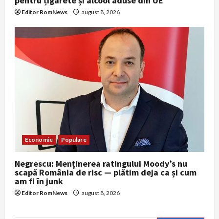
pentru țigarete și alcool aduse din UE
Editor RomNews
august 8, 2026
Economie
Populare
Negrescu: Menținerea ratingului Moody’s nu
scapă România de risc — plătim deja ca și cum
am fi în junk
Editor RomNews
august 8, 2026