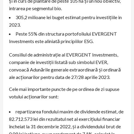
și în curs de plantare de peste 105 ha și un nou obiectiv,
intrarea pe segmentul bio.
305,2 milioane lei buget estimat pentru investițiile in
2023.
Peste 55% din structura portofoliului EVERGENT
Investments este aliniată principiilor ESG.
Consiliul de administrație al EVERGENT Investments,
companie de investiții listată sub simbolul EVER,
convoacă Adunările generale extraordinară și ordinară
ale acționarilor pentru data de 27/28 aprilie 2023.
Cele mai importante puncte de pe ordinea de zi supuse
votului acționarilor sunt:
repartizarea fondului maxim de dividende estimat, de
82.712.573 lei din rezultatul net al exercițiului financiar
încheiat la 31 decembrie 2022, și a dividendului brut de
0,09 lei/acțiune, cu un randament de 7,1%, calculat la