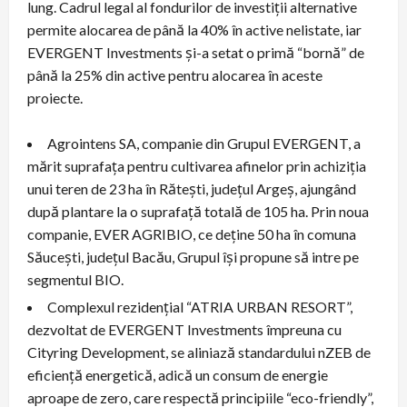
lung. Cadrul legal al fondurilor de investiții alternative
permite alocarea de până la 40% în active nelistate, iar
EVERGENT Investments și-a setat o primă “bornă” de
până la 25% din active pentru alocarea în aceste
proiecte.
Agrointens SA, companie din Grupul EVERGENT, a
mărit suprafața pentru cultivarea afinelor prin achiziția
unui teren de 23 ha în Rătești, județul Argeș, ajungând
după plantare la o suprafață totală de 105 ha. Prin noua
companie, EVER AGRIBIO, ce deține 50 ha în comuna
Săucești, județul Bacău, Grupul își propune să intre pe
segmentul BIO.
Complexul rezidențial “ATRIA URBAN RESORT”,
dezvoltat de EVERGENT Investments împreuna cu
Cityring Development, se aliniază standardului nZEB de
eficiență energetică, adică un consum de energie
aproape de zero, care respectă principiile “eco-friendly”,