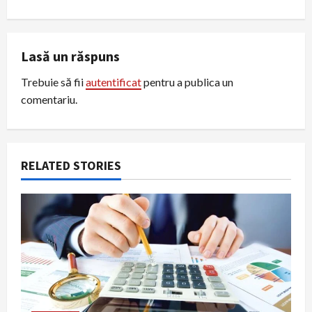
n
a
Lasă un răspuns
v
Trebuie să fii
autentificat
pentru a publica un
i
comentariu.
g
a
RELATED STORIES
t
i
o
n