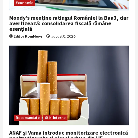
Economie
Moody’s menține ratingul României la Baa3, dar
avertizează: consolidarea fiscală rămâne
esențială
Editor RomNews
august 8, 2026
Recomandate
Stiri interne
ANAF și Vama introduc monitorizare electronică