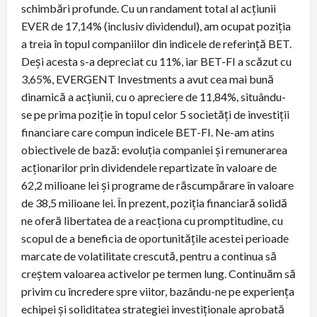
schimbări profunde. Cu un randament total al acțiunii
EVER de 17,14% (inclusiv dividendul), am ocupat poziția
a treia în topul companiilor din indicele de referință BET.
Deși acesta s-a depreciat cu 11%, iar BET-FI a scăzut cu
3,65%, EVERGENT Investments a avut cea mai bună
dinamică a acțiunii, cu o apreciere de 11,84%, situându-
se pe prima poziție în topul celor 5 societăți de investiții
financiare care compun indicele BET-FI. Ne-am atins
obiectivele de bază: evoluția companiei și remunerarea
acționarilor prin dividendele repartizate în valoare de
62,2 milioane lei și programe de răscumpărare în valoare
de 38,5 milioane lei. În prezent, poziția financiară solidă
ne oferă libertatea de a reacționa cu promptitudine, cu
scopul de a beneficia de oportunitățile acestei perioade
marcate de volatilitate crescută, pentru a continua să
creștem valoarea activelor pe termen lung. Continuăm să
privim cu încredere spre viitor, bazându-ne pe experiența
echipei și soliditatea strategiei investiționale aprobată