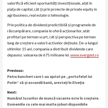
valorifică eficient oportunități investiționale, atât în
piața de capital, cât şi prin proiecte de private equity in
agribusiness, real estate si tehnologie.
Prin politica de dividend predictibilă și programele de
răscumpărare, compania le oferă acționarilor, atât
profituri pe termen scurt, cât și perspectiva pe termen
lung de creștere a valorii activelor deținute. De-a lungul
ultimilor 15 ani, compania a distribuit dividende care
depasesc valoarea de 675 milioane lei.
www.evergent.ro
P
Previous:
Patru bancheri care l-au ajutat pe „portofelul lui
o
Putin“ să-și ascundă banii, arestați în Elveția
s
Next:
t
Numărul locurilor de muncă vacante este în creștere.
Domeniile cu cele mai multe joburi disponibile