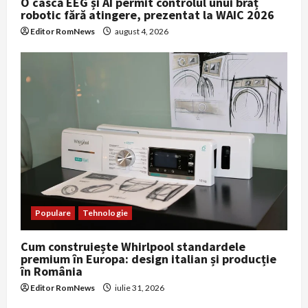
O cască EEG și AI permit controlul unui braț
robotic fără atingere, prezentat la WAIC 2026
Editor RomNews
august 4, 2026
Populare
Tehnologie
Cum construiește Whirlpool standardele
premium în Europa: design italian și producție
în România
Editor RomNews
iulie 31, 2026