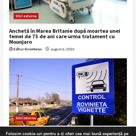
Stiri externe
Anchetă în Marea Britanie după moartea unei
femei de 73 de ani care urma tratament cu
Mounjaro
Editor RomNews
august 6, 2026
Stiri interne
Atenție, șoferi: roviniete vândute cu adaosuri
Folosim cookie-uri pentru a-ți oferi cea mai bună experiență pe