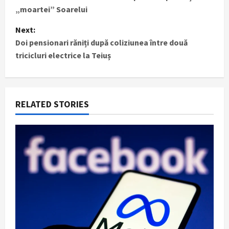
o
„moartei” Soarelui
s
Next:
t
Doi pensionari răniți după coliziunea între două
tricicluri electrice la Teiuș
n
a
RELATED STORIES
v
i
g
a
t
i