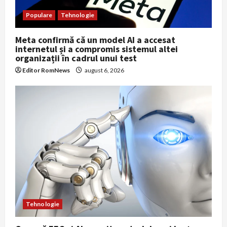
o
Populare
Tehnologie
n
Meta confirmă că un model AI a accesat
internetul și a compromis sistemul altei
organizații în cadrul unui test
Editor RomNews
august 6, 2026
Tehnologie