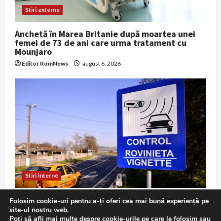
Stiri externe
Anchetă în Marea Britanie după moartea unei
femei de 73 de ani care urma tratament cu
Mounjaro
Editor RomNews
august 6, 2026
Stiri interne
Atenție, șoferi: roviniete vândute cu adaosuri
Folosim cookie-uri pentru a-ți oferi cea mai bună experiență pe
mari pe un portal din Ungaria, avertizează
site-ul nostru web.
CNAIR
Poți să afli mai multe despre cookie-urile pe care le folosim sau