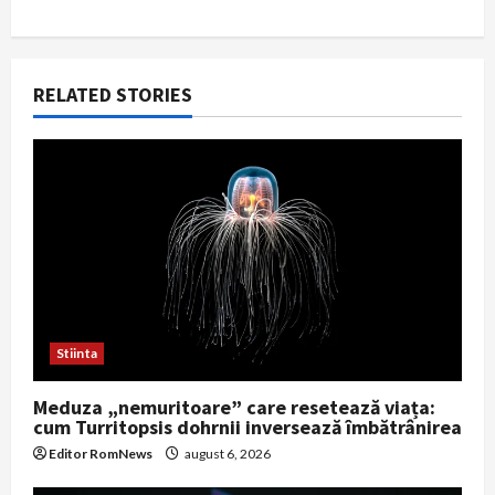
n
a
RELATED STORIES
v
i
g
a
t
i
Stiinta
o
Meduza „nemuritoare” care resetează viața:
n
cum Turritopsis dohrnii inversează îmbătrânirea
Editor RomNews
august 6, 2026