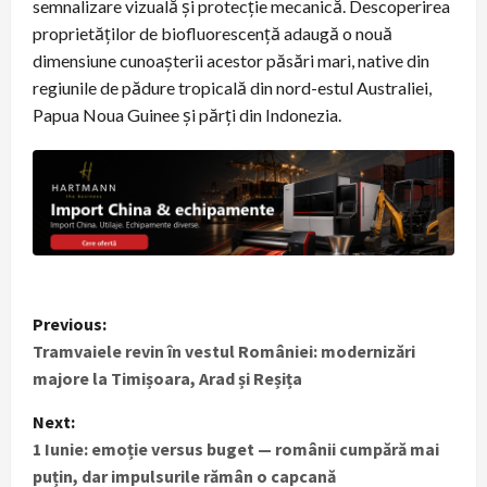
semnalizare vizuală şi protecţie mecanică. Descoperirea
proprietăţilor de biofluorescenţă adaugă o nouă
dimensiune cunoaşterii acestor păsări mari, native din
regiunile de pădure tropicală din nord-estul Australiei,
Papua Noua Guinee şi părţi din Indonezia.
P
Previous:
Tramvaiele revin în vestul României: modernizări
o
majore la Timișoara, Arad și Reșița
s
Next:
t
1 Iunie: emoție versus buget — românii cumpără mai
puțin, dar impulsurile rămân o capcană