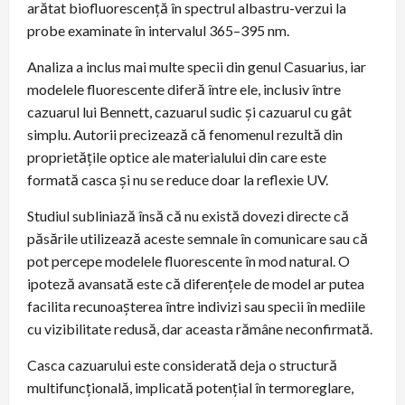
arătat biofluorescenţă în spectrul albastru-verzui la
probe examinate în intervalul 365–395 nm.
Analiza a inclus mai multe specii din genul Casuarius, iar
modelele fluorescente diferă între ele, inclusiv între
cazuarul lui Bennett, cazuarul sudic şi cazuarul cu gât
simplu. Autorii precizează că fenomenul rezultă din
proprietăţile optice ale materialului din care este
formată casca şi nu se reduce doar la reflexie UV.
Studiul subliniază însă că nu există dovezi directe că
păsările utilizează aceste semnale în comunicare sau că
pot percepe modelele fluorescente în mod natural. O
ipoteză avansată este că diferenţele de model ar putea
facilita recunoaşterea între indivizi sau specii în mediile
cu vizibilitate redusă, dar aceasta rămâne neconfirmată.
Casca cazuarului este considerată deja o structură
multifuncţională, implicată potenţial în termoreglare,