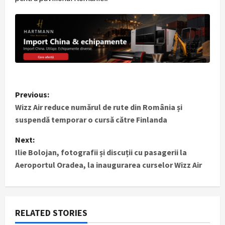
P
Previous:
Wizz Air reduce numărul de rute din România și
o
suspendă temporar o cursă către Finlanda
s
Next:
t
Ilie Bolojan, fotografii și discuții cu pasagerii la
Aeroportul Oradea, la inaugurarea curselor Wizz Air
n
a
RELATED STORIES
v