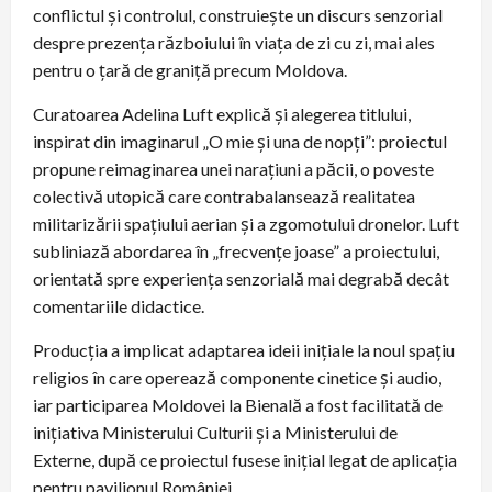
conflictul şi controlul, construieşte un discurs senzorial
despre prezenţa războiului în viaţa de zi cu zi, mai ales
pentru o ţară de graniţă precum Moldova.
Curatoarea Adelina Luft explică şi alegerea titlului,
inspirat din imaginarul „O mie şi una de nopţi”: proiectul
propune reimaginarea unei naraţiuni a păcii, o poveste
colectivă utopică care contrabalansează realitatea
militarizării spaţiului aerian şi a zgomotului dronelor. Luft
subliniază abordarea în „frecvenţe joase” a proiectului,
orientată spre experienţa senzorială mai degrabă decât
comentariile didactice.
Producţia a implicat adaptarea ideii iniţiale la noul spaţiu
religios în care operează componente cinetice şi audio,
iar participarea Moldovei la Bienală a fost facilitată de
iniţiativa Ministerului Culturii şi a Ministerului de
Externe, după ce proiectul fusese iniţial legat de aplicaţia
pentru pavilionul României.