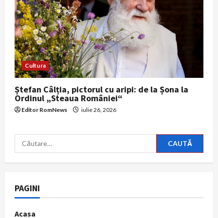
Cultura
Ștefan Câlția, pictorul cu aripi: de la Șona la
Ordinul „Steaua României“
Editor RomNews
iulie 26, 2026
Caută
după:
PAGINI
Acasa