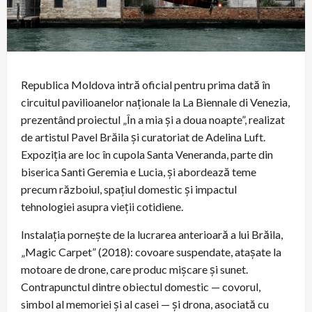
Republica Moldova intră oficial pentru prima dată în
circuitul pavilioanelor naționale la La Biennale di Venezia,
prezentând proiectul „În a mia și a doua noapte”, realizat
de artistul Pavel Brăila și curatoriat de Adelina Luft.
Expoziția are loc în cupola Santa Veneranda, parte din
biserica Santi Geremia e Lucia, și abordează teme
precum războiul, spațiul domestic şi impactul
tehnologiei asupra vieţii cotidiene.
Instalaţia porneşte de la lucrarea anterioară a lui Brăila,
„Magic Carpet” (2018): covoare suspendate, ataşate la
motoare de drone, care produc mişcare şi sunet.
Contrapunctul dintre obiectul domestic — covorul,
simbol al memoriei şi al casei — şi drona, asociată cu