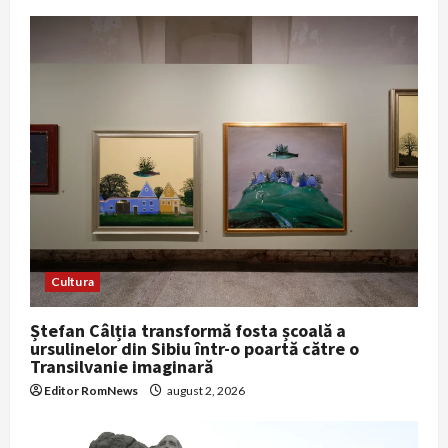
i
g
a
t
i
o
n
Cultura
Ștefan Câlția transformă fosta școală a
ursulinelor din Sibiu într-o poartă către o
Transilvanie imaginară
Editor RomNews
august 2, 2026