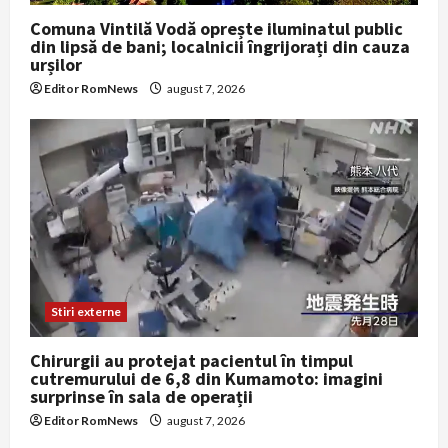
Comuna Vintilă Vodă oprește iluminatul public
din lipsă de bani; localnicii îngrijorați din cauza
urșilor
Editor RomNews
august 7, 2026
Stiri externe
Chirurgii au protejat pacientul în timpul
cutremurului de 6,8 din Kumamoto: imagini
surprinse în sala de operații
Editor RomNews
august 7, 2026