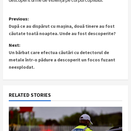
P
Previous:
După ce au dispărut cu mașina, două tinere au fost
o
căutate toată noaptea. Unde au fost descoperite?
s
Next:
t
Un bărbat care efectua căutări cu detectorul de
metale într-o pădure a descoperit un focos fuzant
n
neexplodat.
a
v
RELATED STORIES
i
g
a