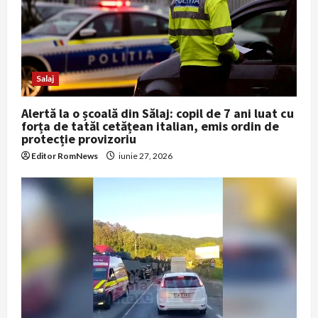
t
i
o
Salaj
n
Alertă la o școală din Sălaj: copil de 7 ani luat cu
forța de tatăl cetățean italian, emis ordin de
protecție provizoriu
Editor RomNews
iunie 27, 2026