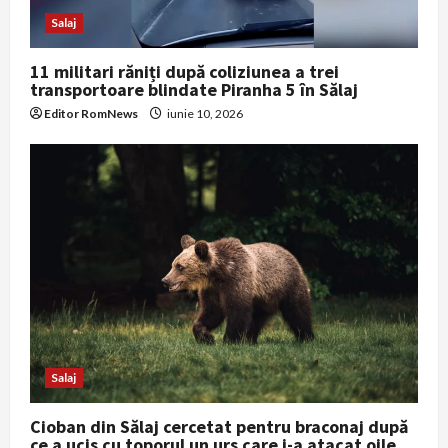
Salaj
11 militari răniți după coliziunea a trei
transportoare blindate Piranha 5 în Sălaj
Editor RomNews
iunie 10, 2026
Salaj
Cioban din Sălaj cercetat pentru braconaj după
ce a ucis cu toporul un urs care i-a atacat oile