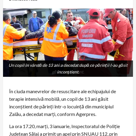
Un copil în vârstă de 13 ani a decedat după ce părinţii l-au găsit
Un copil în vârstă de 13 ani a decedat după ce părinţii l-au
găsit inconştient.
inconştient.
În ciuda manevrelor de resuscitare ale echipajului de
terapie intensivă mobilă, un copil de 13 ani găsit
inconştient de părinţi într-o locuinţă din municipiul
Zalău, a decedat marţi, conform Agerpres.
La ora 17.20, marţi, 3 ianuarie, Inspectoratul de Poliţie
Judeţean Sălaj a primit un apel prin SNUAU 112, prin