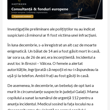
Investigaţiile preliminare ale poliţiştilor nu au indicat
suspiciuni că minorul ar fi fost victima unei infracţiuni.
În luna decembrie, s-a înregistrat un alt caz de moarte
enigmatică. Un băiat de 14 ani a fost găsit mort în casă,
iar sora sa, de 26 de ani, era inconştientă. Incidentul a
avut loc în Brezoi – Vâlcea. O femeie a alertat
autorităţile, îngrijorată că nepoţii ei nu-i răspundeau la
uşă şi la telefon. Ambii fraţi au fost găsiţi în casă.
De asemenea, în decembrie, un bebeluş de opt luni a
murit în circumstanţe suspecte în judeţul Galaţi. Mama
copilului a sunat la numărul de urgenţă 112 pentru a
anunţa incidentul. Medicul sosind la faţa locului nu a
descoperit urme de violenţă pe corpul copilului.