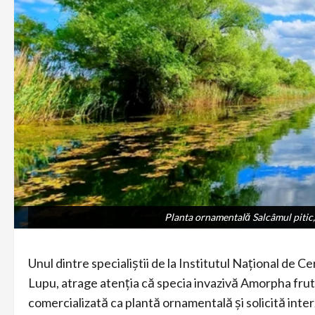
Planta ornamentală Salcâmul pitic,
Planta ornamentală Salcâmul pitic,
Unul dintre specialiștii de la Institutul Național d
Lupu, atrage atenția că specia invazivă Amorpha frut
comercializată ca plantă ornamentală și solicită inte