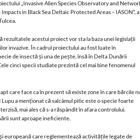
proiectului „Invasive Alien Species Observatory and Networ
mpacts in Black Sea Deltaic Protected Areas – IASON”, a
 Tulcea.
rezultatele acestui proiect vor sta la baza unei legislații
or invazive. În cadrul proiectului au fost luate în
specie de insectă și una de pește, însă în Delta Dunării
 Cele cinci specii studiate prezintă cel mai bine fenomenul
fapt care face ca în prezent să existe zone în care bărcile n
l Lupu a menționat că salcâmul pitic este o specie foarte
nterzisă, mai ales că s-a răspândit în afara controlului.
rii sunt aproape ineficiente.
ală și europeană care reglementează activitățile legate de