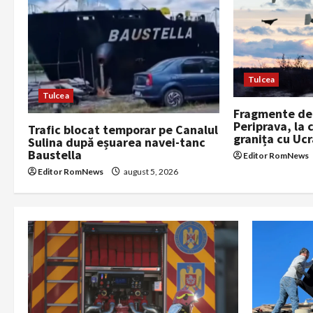
i
g
a
Tulcea
Tulcea
t
Fragmente de 
Periprava, la 
Trafic blocat temporar pe Canalul
i
granița cu Uc
Sulina după eșuarea navei-tanc
Baustella
Editor RomNews
o
Editor RomNews
august 5, 2026
n