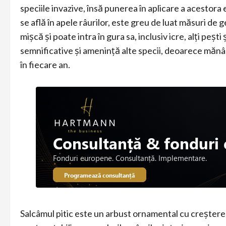
speciile invazive, însă punerea în aplicare a acestora 
se află în apele râurilor, este greu de luat măsuri de 
mișcă și poate intra în gura sa, inclusiv icre, alți pe
semnificative și amenință alte specii, deoarece mănân
în fiecare an.
Salcâmul pitic este un arbust ornamental cu creștere ra