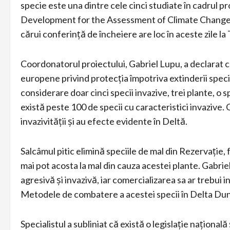
specie este una dintre cele cinci studiate în cadrul 
Development for the Assessment of Climate Change I
cărui conferință de încheiere are loc în aceste zile la
Coordonatorul proiectului, Gabriel Lupu, a declarat că 
europene privind protecția împotriva extinderii speciil
considerare doar cinci specii invazive, trei plante, o 
există peste 100 de specii cu caracteristici invazive.
invazivității și au efecte evidente în Deltă.
Salcâmul pitic elimină speciile de mal din Rezervație, 
mai pot acosta la mal din cauza acestei plante. Gabrie
agresivă și invazivă, iar comercializarea sa ar trebui i
Metodele de combatere a acestei specii în Delta Dună
Specialistul a subliniat că există o legislație națion