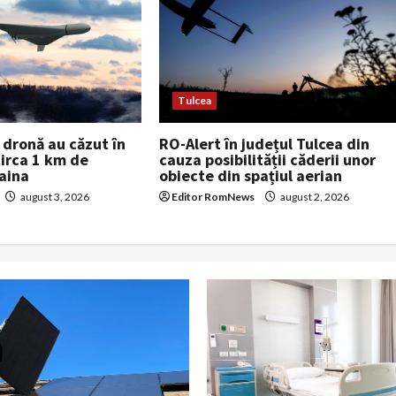
Tulcea
dronă au căzut în
RO-Alert în județul Tulcea din
circa 1 km de
cauza posibilității căderii unor
raina
obiecte din spațiul aerian
august 3, 2026
Editor RomNews
august 2, 2026