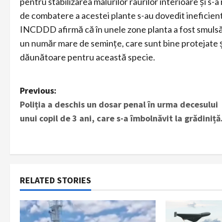
pentru stabilizarea malurilor râurilor interioare și s
de combatere a acestei plante s-au dovedit ineficien
INCDDD afirmă că în unele zone planta a fost smulsă d
un număr mare de semințe, care sunt bine protejate ș
dăunătoare pentru această specie.
P
Previous:
Poliția a deschis un dosar penal în urma decesului
o
unui copil de 3 ani, care s-a îmbolnăvit la grădiniță
s
t
n
RELATED STORIES
a
v