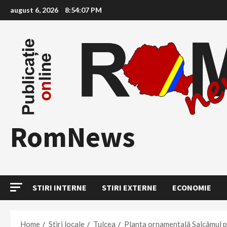
Skip
august 6, 2026
8:54:08 PM
to
content
RomNews
STIRI INTERNE
STIRI EXTERNE
ECONOMIE
Home
Stiri locale
Tulcea
Planta ornamentală Salcâmul pi