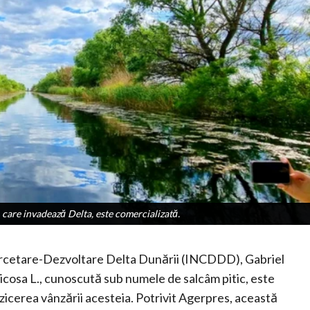
 care invadează Delta, este comercializată.
 care invadează Delta, este comercializată.
e Cercetare-Dezvoltare Delta Dunării (INCDDD), Gabriel
icosa L., cunoscută sub numele de salcâm pitic, este
rzicerea vânzării acesteia. Potrivit Agerpres, această