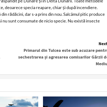
-a răspândit pe Dunăre și în Delta Dunării. Toate metodele
te, deoarece specia reapare, chiar și după incendiere.
in rădăcini, dar s-a prins din nou. Salcâmul pitic produce
i nu sunt consumate de nicio specie. Nu există insecte
Next
Primarul din Tulcea este sub acuzare pentr
.
sechestrarea și agresarea comisarilor Gărzii d
Mediu